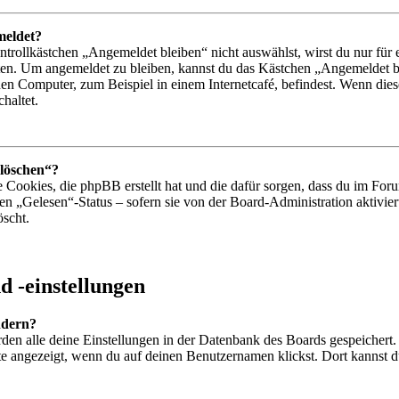
meldet?
ollkästchen „Angemeldet bleiben“ nicht auswählst, wirst du nur für e
ten. Um angemeldet zu bleiben, kannst du das Kästchen „Angemeldet b
en Computer, zum Beispiel in einem Internetcafé, befindest. Wenn dies
haltet.
 löschen“?
e Cookies, die phpBB erstellt hat und die dafür sorgen, dass du im F
den „Gelesen“-Status – sofern sie von der Board-Administration aktiv
öscht.
 -einstellungen
ndern?
erden alle deine Einstellungen in der Datenbank des Boards gespeichert
te angezeigt, wenn du auf deinen Benutzernamen klickst. Dort kannst du