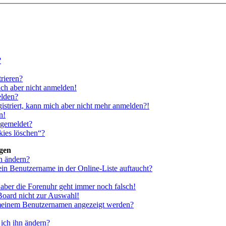
?
rieren?
ich aber nicht anmelden!
elden?
gistriert, kann mich aber nicht mehr anmelden?!
n!
bgemeldet?
kies löschen“?
ngen
n ändern?
ein Benutzername in der Online-Liste auftaucht?
, aber die Forenuhr geht immer noch falsch!
Board nicht zur Auswahl!
i meinem Benutzernamen angezeigt werden?
ich ihn ändern?