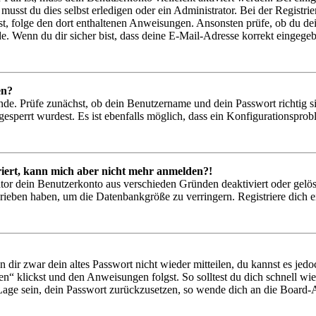
musst du dies selbst erledigen oder ein Administrator. Bei der Registrier
t, folge den dort enthaltenen Anweisungen. Ansonsten prüfe, ob du de
e. Wenn du dir sicher bist, dass deine E-Mail-Adresse korrekt eingege
en?
nde. Prüfe zunächst, ob dein Benutzername und dein Passwort richtig si
esperrt wurdest. Es ist ebenfalls möglich, dass ein Konfigurationsprob
triert, kann mich aber nicht mehr anmelden?!
ator dein Benutzerkonto aus verschieden Gründen deaktiviert oder gelö
hrieben haben, um die Datenbankgröße zu verringern. Registriere dich e
n dir zwar dein altes Passwort nicht wieder mitteilen, du kannst es je
n“ klickst und den Anweisungen folgst. So solltest du dich schnell w
r Lage sein, dein Passwort zurückzusetzen, so wende dich an die Board-