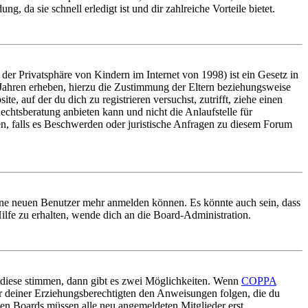
, da sie schnell erledigt ist und dir zahlreiche Vorteile bietet.
er Privatsphäre von Kindern im Internet von 1998) ist ein Gesetz in
 Jahren erheben, hierzu die Zustimmung der Eltern beziehungsweise
e, auf der du dich zu registrieren versuchst, zutrifft, ziehe einen
echtsberatung anbieten kann und nicht die Anlaufstelle für
en, falls es Beschwerden oder juristische Anfragen zu diesem Forum
keine neuen Benutzer mehr anmelden können. Es könnte auch sein, dass
ilfe zu erhalten, wende dich an die Board-Administration.
 diese stimmen, dann gibt es zwei Möglichkeiten. Wenn
COPPA
oder deiner Erziehungsberechtigten den Anweisungen folgen, die du
nigen Boards müssen alle neu angemeldeten Mitglieder erst