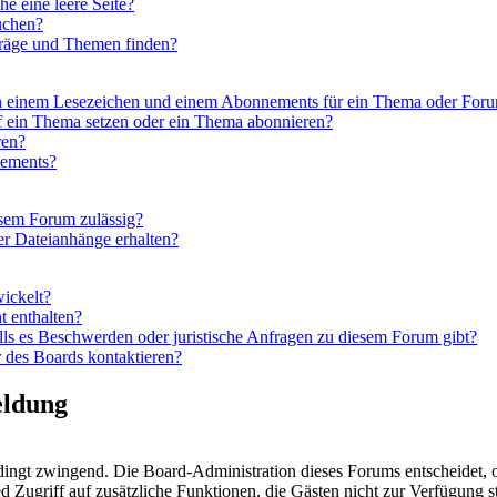
 eine leere Seite?
uchen?
träge und Themen finden?
en einem Lesezeichen und einem Abonnements für ein Thema oder For
f ein Thema setzen oder ein Thema abonnieren?
ren?
nements?
esem Forum zulässig?
er Dateianhänge erhalten?
wickelt?
t enthalten?
lls es Beschwerden oder juristische Anfragen zu diesem Forum gibt?
 des Boards kontaktieren?
eldung
dingt zwingend. Die Board-Administration dieses Forums entscheidet, ob
glied Zugriff auf zusätzliche Funktionen, die Gästen nicht zur Verfügung