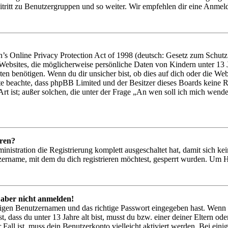
tritt zu Benutzergruppen und so weiter. Wir empfehlen dir eine Anmeldung
 Online Privacy Protection Act of 1998 (deutsch: Gesetz zum Schutz d
 Websites, die möglicherweise persönliche Daten von Kindern unter 13
en benötigen. Wenn du dir unsicher bist, ob dies auf dich oder die Websit
tte beachte, dass phpBB Limited und der Besitzer dieses Boards keine R
Art ist; außer solchen, die unter der Frage „An wen soll ich mich wend
eren?
inistration die Registrierung komplett ausgeschaltet hat, damit sich 
ername, mit dem du dich registrieren möchtest, gesperrt wurden. Um H
 aber nicht anmelden!
htigen Benutzernamen und das richtige Passwort eingegeben hast. Wenn
st, dass du unter 13 Jahre alt bist, musst du bzw. einer deiner Eltern 
r Fall ist, muss dein Benutzerkonto vielleicht aktiviert werden. Bei ei