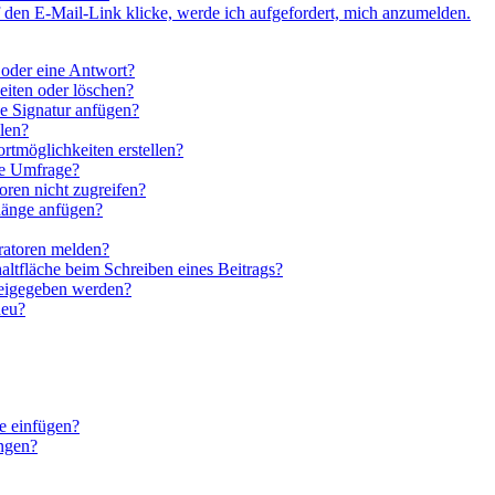
 den E-Mail-Link klicke, werde ich aufgefordert, mich anzumelden.
 oder eine Antwort?
eiten oder löschen?
e Signatur anfügen?
len?
rtmöglichkeiten erstellen?
ne Umfrage?
ren nicht zugreifen?
hänge anfügen?
ratoren melden?
altfläche beim Schreiben eines Beitrags?
reigegeben werden?
neu?
e einfügen?
ngen?