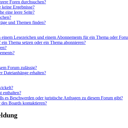
hrere Foren durchsuchen?
e keine Ergebnisse?
 eine leere Seite?
uchen?
träge und Themen finden?
en einem Lesezeichen und einem Abonnements für ein Thema oder For
f ein Thema setzen oder ein Thema abonnieren?
ren?
nements?
esem Forum zulässig?
er Dateianhänge erhalten?
wickelt?
t enthalten?
lls es Beschwerden oder juristische Anfragen zu diesem Forum gibt?
 des Boards kontaktieren?
eldung