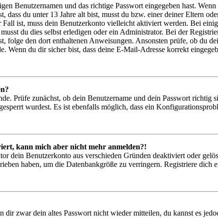
htigen Benutzernamen und das richtige Passwort eingegeben hast. Wenn
st, dass du unter 13 Jahre alt bist, musst du bzw. einer deiner Eltern 
r Fall ist, muss dein Benutzerkonto vielleicht aktiviert werden. Bei ei
musst du dies selbst erledigen oder ein Administrator. Bei der Registrier
t, folge den dort enthaltenen Anweisungen. Ansonsten prüfe, ob du de
e. Wenn du dir sicher bist, dass deine E-Mail-Adresse korrekt eingege
en?
nde. Prüfe zunächst, ob dein Benutzername und dein Passwort richtig si
esperrt wurdest. Es ist ebenfalls möglich, dass ein Konfigurationsprob
triert, kann mich aber nicht mehr anmelden?!
ator dein Benutzerkonto aus verschieden Gründen deaktiviert oder gelö
hrieben haben, um die Datenbankgröße zu verringern. Registriere dich e
n dir zwar dein altes Passwort nicht wieder mitteilen, du kannst es je