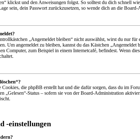
n“ klickst und den Anweisungen folgst. So solltest du dich schnell w
r Lage sein, dein Passwort zurückzusetzen, so wende dich an die Board-
meldet?
ollkästchen „Angemeldet bleiben“ nicht auswählst, wirst du nur für e
ten. Um angemeldet zu bleiben, kannst du das Kästchen „Angemeldet b
en Computer, zum Beispiel in einem Internetcafé, befindest. Wenn dies
haltet.
 löschen“?
e Cookies, die phpBB erstellt hat und die dafür sorgen, dass du im F
den „Gelesen“-Status – sofern sie von der Board-Administration aktiv
öscht.
 -einstellungen
ndern?