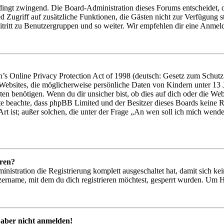
dingt zwingend. Die Board-Administration dieses Forums entscheidet, ob
glied Zugriff auf zusätzliche Funktionen, die Gästen nicht zur Verfügung
tritt zu Benutzergruppen und so weiter. Wir empfehlen dir eine Anmeldung
 Online Privacy Protection Act of 1998 (deutsch: Gesetz zum Schutz d
 Websites, die möglicherweise persönliche Daten von Kindern unter 13
en benötigen. Wenn du dir unsicher bist, ob dies auf dich oder die Websit
tte beachte, dass phpBB Limited und der Besitzer dieses Boards keine R
Art ist; außer solchen, die unter der Frage „An wen soll ich mich wend
eren?
inistration die Registrierung komplett ausgeschaltet hat, damit sich 
ername, mit dem du dich registrieren möchtest, gesperrt wurden. Um H
 aber nicht anmelden!