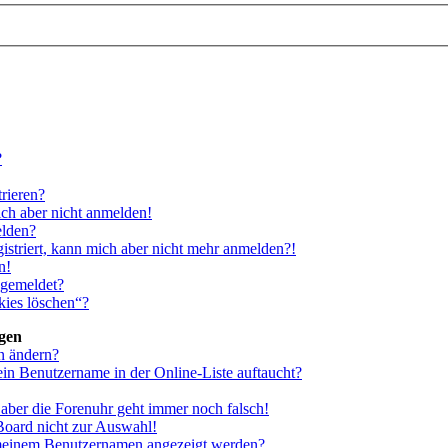
?
rieren?
ich aber nicht anmelden!
elden?
gistriert, kann mich aber nicht mehr anmelden?!
n!
bgemeldet?
kies löschen“?
ngen
n ändern?
ein Benutzername in der Online-Liste auftaucht?
, aber die Forenuhr geht immer noch falsch!
Board nicht zur Auswahl!
i meinem Benutzernamen angezeigt werden?