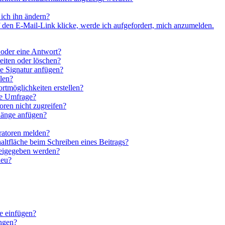
ich ihn ändern?
 den E-Mail-Link klicke, werde ich aufgefordert, mich anzumelden.
 oder eine Antwort?
eiten oder löschen?
e Signatur anfügen?
len?
rtmöglichkeiten erstellen?
ne Umfrage?
ren nicht zugreifen?
hänge anfügen?
ratoren melden?
altfläche beim Schreiben eines Beitrags?
reigegeben werden?
neu?
e einfügen?
ngen?