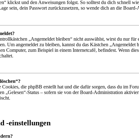
n“ klickst und den Anweisungen folgst. So solltest du dich schnell w
r Lage sein, dein Passwort zurückzusetzen, so wende dich an die Board-
meldet?
ollkästchen „Angemeldet bleiben“ nicht auswählst, wirst du nur für e
ten. Um angemeldet zu bleiben, kannst du das Kästchen „Angemeldet b
en Computer, zum Beispiel in einem Internetcafé, befindest. Wenn dies
haltet.
 löschen“?
e Cookies, die phpBB erstellt hat und die dafür sorgen, dass du im F
den „Gelesen“-Status – sofern sie von der Board-Administration aktiv
öscht.
 -einstellungen
ndern?