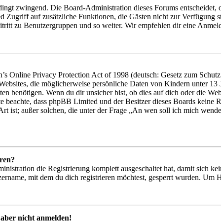
dingt zwingend. Die Board-Administration dieses Forums entscheidet, ob
glied Zugriff auf zusätzliche Funktionen, die Gästen nicht zur Verfügung
tritt zu Benutzergruppen und so weiter. Wir empfehlen dir eine Anmeldung
 Online Privacy Protection Act of 1998 (deutsch: Gesetz zum Schutz d
 Websites, die möglicherweise persönliche Daten von Kindern unter 13
en benötigen. Wenn du dir unsicher bist, ob dies auf dich oder die Websit
tte beachte, dass phpBB Limited und der Besitzer dieses Boards keine R
Art ist; außer solchen, die unter der Frage „An wen soll ich mich wend
eren?
inistration die Registrierung komplett ausgeschaltet hat, damit sich 
ername, mit dem du dich registrieren möchtest, gesperrt wurden. Um H
 aber nicht anmelden!