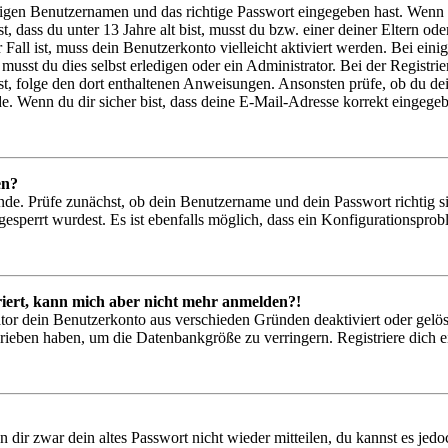
htigen Benutzernamen und das richtige Passwort eingegeben hast. Wenn
st, dass du unter 13 Jahre alt bist, musst du bzw. einer deiner Eltern 
r Fall ist, muss dein Benutzerkonto vielleicht aktiviert werden. Bei ei
musst du dies selbst erledigen oder ein Administrator. Bei der Registrier
t, folge den dort enthaltenen Anweisungen. Ansonsten prüfe, ob du de
e. Wenn du dir sicher bist, dass deine E-Mail-Adresse korrekt eingege
en?
nde. Prüfe zunächst, ob dein Benutzername und dein Passwort richtig si
esperrt wurdest. Es ist ebenfalls möglich, dass ein Konfigurationsprob
triert, kann mich aber nicht mehr anmelden?!
ator dein Benutzerkonto aus verschieden Gründen deaktiviert oder gelö
hrieben haben, um die Datenbankgröße zu verringern. Registriere dich e
n dir zwar dein altes Passwort nicht wieder mitteilen, du kannst es je