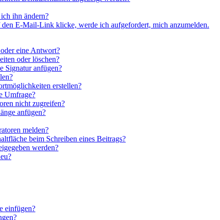
ich ihn ändern?
 den E-Mail-Link klicke, werde ich aufgefordert, mich anzumelden.
 oder eine Antwort?
eiten oder löschen?
e Signatur anfügen?
len?
rtmöglichkeiten erstellen?
ne Umfrage?
ren nicht zugreifen?
hänge anfügen?
ratoren melden?
altfläche beim Schreiben eines Beitrags?
reigegeben werden?
neu?
e einfügen?
ngen?