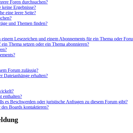
hrere Foren durchsuchen?
e keine Ergebnisse?
 eine leere Seite?
uchen?
träge und Themen finden?
en einem Lesezeichen und einem Abonnements für ein Thema oder For
f ein Thema setzen oder ein Thema abonnieren?
ren?
nements?
esem Forum zulässig?
er Dateianhänge erhalten?
wickelt?
t enthalten?
lls es Beschwerden oder juristische Anfragen zu diesem Forum gibt?
 des Boards kontaktieren?
eldung