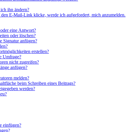
ich ihn ändern?
 den E-Mail-Link klicke, werde ich aufgefordert, mich anzumelden.
 oder eine Antwort?
eiten oder löschen?
e Signatur anfügen?
len?
rtmöglichkeiten erstellen?
ne Umfrage?
ren nicht zugreifen?
hänge anfügen?
ratoren melden?
altfläche beim Schreiben eines Beitrags?
reigegeben werden?
neu?
e einfügen?
ngen?