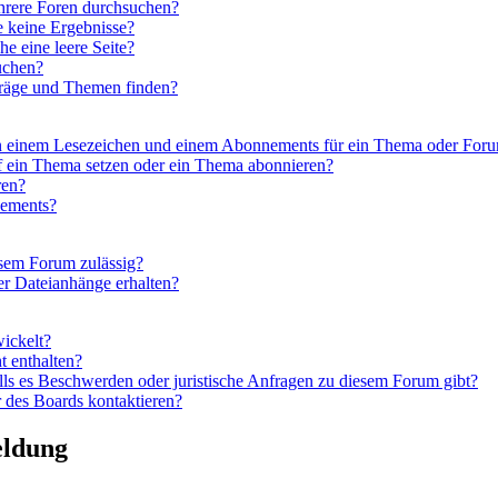
hrere Foren durchsuchen?
e keine Ergebnisse?
 eine leere Seite?
uchen?
träge und Themen finden?
en einem Lesezeichen und einem Abonnements für ein Thema oder For
f ein Thema setzen oder ein Thema abonnieren?
ren?
nements?
esem Forum zulässig?
er Dateianhänge erhalten?
wickelt?
t enthalten?
lls es Beschwerden oder juristische Anfragen zu diesem Forum gibt?
 des Boards kontaktieren?
eldung