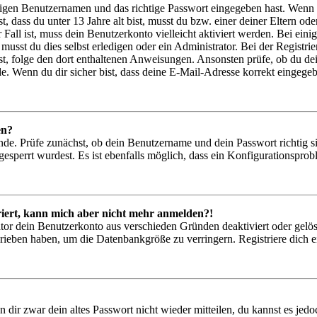
htigen Benutzernamen und das richtige Passwort eingegeben hast. Wenn
st, dass du unter 13 Jahre alt bist, musst du bzw. einer deiner Eltern 
r Fall ist, muss dein Benutzerkonto vielleicht aktiviert werden. Bei ei
musst du dies selbst erledigen oder ein Administrator. Bei der Registrier
t, folge den dort enthaltenen Anweisungen. Ansonsten prüfe, ob du de
e. Wenn du dir sicher bist, dass deine E-Mail-Adresse korrekt eingege
en?
nde. Prüfe zunächst, ob dein Benutzername und dein Passwort richtig si
esperrt wurdest. Es ist ebenfalls möglich, dass ein Konfigurationsprob
triert, kann mich aber nicht mehr anmelden?!
ator dein Benutzerkonto aus verschieden Gründen deaktiviert oder gelö
hrieben haben, um die Datenbankgröße zu verringern. Registriere dich e
n dir zwar dein altes Passwort nicht wieder mitteilen, du kannst es je