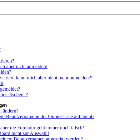
?
rieren?
ich aber nicht anmelden!
elden?
gistriert, kann mich aber nicht mehr anmelden?!
n!
bgemeldet?
kies löschen“?
ngen
n ändern?
ein Benutzername in der Online-Liste auftaucht?
, aber die Forenuhr geht immer noch falsch!
Board nicht zur Auswahl!
i meinem Benutzernamen angezeigt werden?