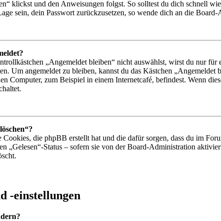
n“ klickst und den Anweisungen folgst. So solltest du dich schnell w
r Lage sein, dein Passwort zurückzusetzen, so wende dich an die Board-
meldet?
ollkästchen „Angemeldet bleiben“ nicht auswählst, wirst du nur für e
ten. Um angemeldet zu bleiben, kannst du das Kästchen „Angemeldet b
en Computer, zum Beispiel in einem Internetcafé, befindest. Wenn dies
haltet.
 löschen“?
e Cookies, die phpBB erstellt hat und die dafür sorgen, dass du im F
den „Gelesen“-Status – sofern sie von der Board-Administration aktiv
öscht.
 -einstellungen
ndern?