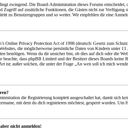
dingt zwingend. Die Board-Administration dieses Forums entscheidet, ob
glied Zugriff auf zusätzliche Funktionen, die Gästen nicht zur Verfügung
tritt zu Benutzergruppen und so weiter. Wir empfehlen dir eine Anmeldung
 Online Privacy Protection Act of 1998 (deutsch: Gesetz zum Schutz d
 Websites, die möglicherweise persönliche Daten von Kindern unter 13
en benötigen. Wenn du dir unsicher bist, ob dies auf dich oder die Websit
tte beachte, dass phpBB Limited und der Besitzer dieses Boards keine R
Art ist; außer solchen, die unter der Frage „An wen soll ich mich wend
eren?
inistration die Registrierung komplett ausgeschaltet hat, damit sich 
ername, mit dem du dich registrieren möchtest, gesperrt wurden. Um H
 aber nicht anmelden!