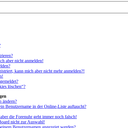
?
rieren?
ich aber nicht anmelden!
elden?
gistriert, kann mich aber nicht mehr anmelden?!
n!
bgemeldet?
kies löschen“?
ngen
n ändern?
ein Benutzername in der Online-Liste auftaucht?
, aber die Forenuhr geht immer noch falsch!
Board nicht zur Auswahl!
i meinem Benutzernamen angezeigt werden?