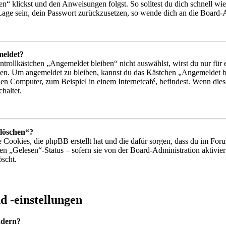
n“ klickst und den Anweisungen folgst. So solltest du dich schnell w
r Lage sein, dein Passwort zurückzusetzen, so wende dich an die Board-
meldet?
ollkästchen „Angemeldet bleiben“ nicht auswählst, wirst du nur für e
ten. Um angemeldet zu bleiben, kannst du das Kästchen „Angemeldet b
en Computer, zum Beispiel in einem Internetcafé, befindest. Wenn dies
haltet.
 löschen“?
e Cookies, die phpBB erstellt hat und die dafür sorgen, dass du im F
den „Gelesen“-Status – sofern sie von der Board-Administration aktiv
öscht.
 -einstellungen
ndern?