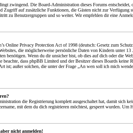
dingt zwingend. Die Board-Administration dieses Forums entscheidet, ob
glied Zugriff auf zusätzliche Funktionen, die Gästen nicht zur Verfügung
tritt zu Benutzergruppen und so weiter. Wir empfehlen dir eine Anmeldung
 Online Privacy Protection Act of 1998 (deutsch: Gesetz zum Schutz d
 Websites, die möglicherweise persönliche Daten von Kindern unter 13
en benötigen. Wenn du dir unsicher bist, ob dies auf dich oder die Websit
tte beachte, dass phpBB Limited und der Besitzer dieses Boards keine R
Art ist; außer solchen, die unter der Frage „An wen soll ich mich wend
eren?
inistration die Registrierung komplett ausgeschaltet hat, damit sich 
ername, mit dem du dich registrieren möchtest, gesperrt wurden. Um H
 aber nicht anmelden!