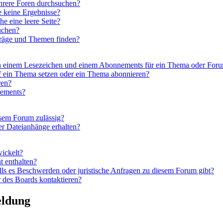
hrere Foren durchsuchen?
e keine Ergebnisse?
 eine leere Seite?
uchen?
träge und Themen finden?
en einem Lesezeichen und einem Abonnements für ein Thema oder For
f ein Thema setzen oder ein Thema abonnieren?
ren?
nements?
esem Forum zulässig?
er Dateianhänge erhalten?
wickelt?
t enthalten?
lls es Beschwerden oder juristische Anfragen zu diesem Forum gibt?
 des Boards kontaktieren?
eldung