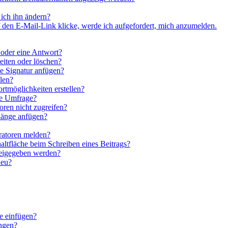
ich ihn ändern?
 den E-Mail-Link klicke, werde ich aufgefordert, mich anzumelden.
 oder eine Antwort?
eiten oder löschen?
e Signatur anfügen?
len?
rtmöglichkeiten erstellen?
ne Umfrage?
ren nicht zugreifen?
hänge anfügen?
ratoren melden?
altfläche beim Schreiben eines Beitrags?
reigegeben werden?
neu?
e einfügen?
ngen?