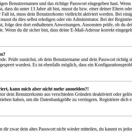
htigen Benutzernamen und das richtige Passwort eingegeben hast. Wenn
st, dass du unter 13 Jahre alt bist, musst du bzw. einer deiner Eltern 
r Fall ist, muss dein Benutzerkonto vielleicht aktiviert werden. Bei ei
musst du dies selbst erledigen oder ein Administrator. Bei der Registrier
t, folge den dort enthaltenen Anweisungen. Ansonsten prüfe, ob du de
e. Wenn du dir sicher bist, dass deine E-Mail-Adresse korrekt eingege
en?
nde. Prüfe zunächst, ob dein Benutzername und dein Passwort richtig si
esperrt wurdest. Es ist ebenfalls möglich, dass ein Konfigurationsprob
triert, kann mich aber nicht mehr anmelden?!
ator dein Benutzerkonto aus verschieden Gründen deaktiviert oder gelö
hrieben haben, um die Datenbankgröße zu verringern. Registriere dich e
n dir zwar dein altes Passwort nicht wieder mitteilen, du kannst es je