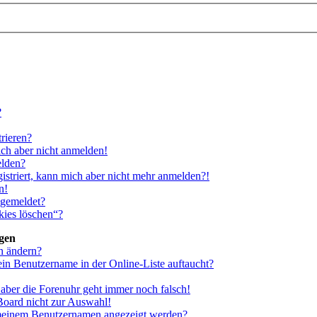
?
rieren?
ich aber nicht anmelden!
elden?
gistriert, kann mich aber nicht mehr anmelden?!
n!
bgemeldet?
kies löschen“?
ngen
n ändern?
ein Benutzername in der Online-Liste auftaucht?
, aber die Forenuhr geht immer noch falsch!
Board nicht zur Auswahl!
i meinem Benutzernamen angezeigt werden?