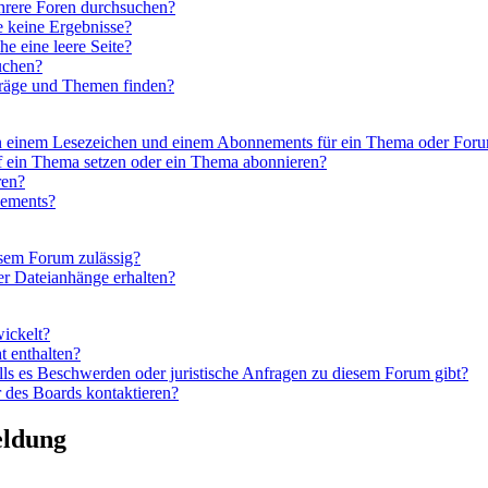
hrere Foren durchsuchen?
e keine Ergebnisse?
 eine leere Seite?
uchen?
träge und Themen finden?
en einem Lesezeichen und einem Abonnements für ein Thema oder For
f ein Thema setzen oder ein Thema abonnieren?
ren?
nements?
esem Forum zulässig?
er Dateianhänge erhalten?
wickelt?
t enthalten?
lls es Beschwerden oder juristische Anfragen zu diesem Forum gibt?
 des Boards kontaktieren?
eldung