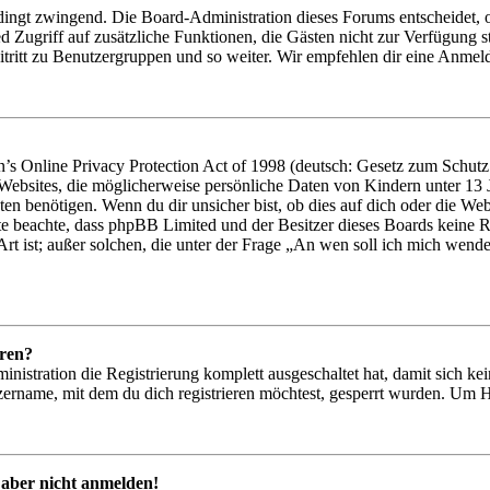
dingt zwingend. Die Board-Administration dieses Forums entscheidet, ob
glied Zugriff auf zusätzliche Funktionen, die Gästen nicht zur Verfügung
tritt zu Benutzergruppen und so weiter. Wir empfehlen dir eine Anmeldung
 Online Privacy Protection Act of 1998 (deutsch: Gesetz zum Schutz d
 Websites, die möglicherweise persönliche Daten von Kindern unter 13
en benötigen. Wenn du dir unsicher bist, ob dies auf dich oder die Websit
tte beachte, dass phpBB Limited und der Besitzer dieses Boards keine R
Art ist; außer solchen, die unter der Frage „An wen soll ich mich wend
eren?
inistration die Registrierung komplett ausgeschaltet hat, damit sich 
ername, mit dem du dich registrieren möchtest, gesperrt wurden. Um H
 aber nicht anmelden!