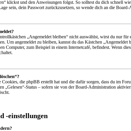
n“ klickst und den Anweisungen folgst. So solltest du dich schnell w
r Lage sein, dein Passwort zurückzusetzen, so wende dich an die Board-
meldet?
ollkästchen „Angemeldet bleiben“ nicht auswählst, wirst du nur für e
ten. Um angemeldet zu bleiben, kannst du das Kästchen „Angemeldet b
en Computer, zum Beispiel in einem Internetcafé, befindest. Wenn dies
haltet.
 löschen“?
e Cookies, die phpBB erstellt hat und die dafür sorgen, dass du im F
den „Gelesen“-Status – sofern sie von der Board-Administration aktiv
öscht.
 -einstellungen
ndern?