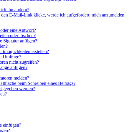
ich ihn ändern?
 den E-Mail-Link klicke, werde ich aufgefordert, mich anzumelden.
 oder eine Antwort?
eiten oder löschen?
e Signatur anfügen?
len?
rtmöglichkeiten erstellen?
ne Umfrage?
ren nicht zugreifen?
hänge anfügen?
ratoren melden?
altfläche beim Schreiben eines Beitrags?
reigegeben werden?
neu?
e einfügen?
ngen?