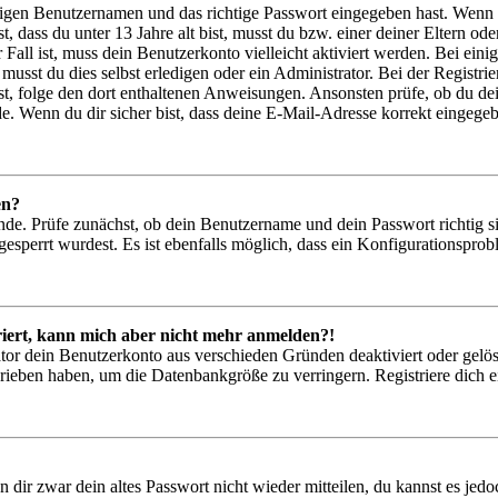
htigen Benutzernamen und das richtige Passwort eingegeben hast. Wenn
st, dass du unter 13 Jahre alt bist, musst du bzw. einer deiner Eltern 
r Fall ist, muss dein Benutzerkonto vielleicht aktiviert werden. Bei ei
musst du dies selbst erledigen oder ein Administrator. Bei der Registrier
t, folge den dort enthaltenen Anweisungen. Ansonsten prüfe, ob du de
e. Wenn du dir sicher bist, dass deine E-Mail-Adresse korrekt eingege
en?
nde. Prüfe zunächst, ob dein Benutzername und dein Passwort richtig si
esperrt wurdest. Es ist ebenfalls möglich, dass ein Konfigurationsprob
triert, kann mich aber nicht mehr anmelden?!
ator dein Benutzerkonto aus verschieden Gründen deaktiviert oder gelö
hrieben haben, um die Datenbankgröße zu verringern. Registriere dich e
n dir zwar dein altes Passwort nicht wieder mitteilen, du kannst es je