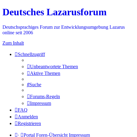
Deutsches Lazarusforum
Deutschsprachiges Forum zur Entwicklungsumgebung Lazarus
online seit 2006
Zum Inhalt
Schnellzugriff
Unbeantwortete Themen
Aktive Themen
Suche
Forums-Regeln
Impressum
FAQ
Anmelden
Registrieren
·
Portal
Foren-Übersicht
Impressum