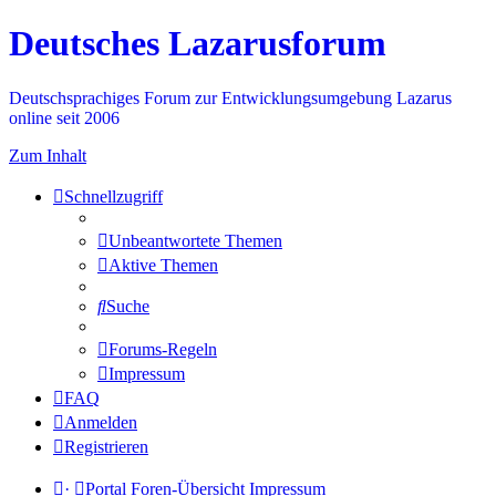
Deutsches Lazarusforum
Deutschsprachiges Forum zur Entwicklungsumgebung Lazarus
online seit 2006
Zum Inhalt
Schnellzugriff
Unbeantwortete Themen
Aktive Themen
Suche
Forums-Regeln
Impressum
FAQ
Anmelden
Registrieren
·
Portal
Foren-Übersicht
Impressum