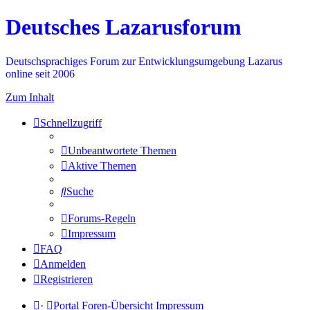
Deutsches Lazarusforum
Deutschsprachiges Forum zur Entwicklungsumgebung Lazarus
online seit 2006
Zum Inhalt
Schnellzugriff
Unbeantwortete Themen
Aktive Themen
Suche
Forums-Regeln
Impressum
FAQ
Anmelden
Registrieren
·
Portal
Foren-Übersicht
Impressum