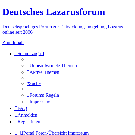
Deutsches Lazarusforum
Deutschsprachiges Forum zur Entwicklungsumgebung Lazarus
online seit 2006
Zum Inhalt
Schnellzugriff
Unbeantwortete Themen
Aktive Themen
Suche
Forums-Regeln
Impressum
FAQ
Anmelden
Registrieren
·
Portal
Foren-Übersicht
Impressum