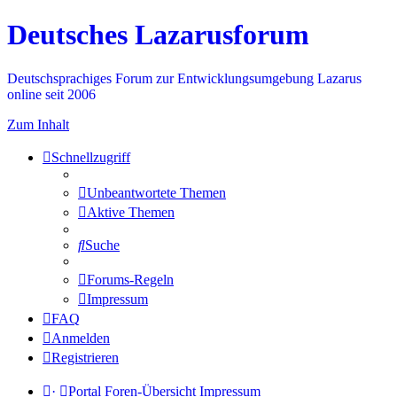
Deutsches Lazarusforum
Deutschsprachiges Forum zur Entwicklungsumgebung Lazarus
online seit 2006
Zum Inhalt
Schnellzugriff
Unbeantwortete Themen
Aktive Themen
Suche
Forums-Regeln
Impressum
FAQ
Anmelden
Registrieren
·
Portal
Foren-Übersicht
Impressum