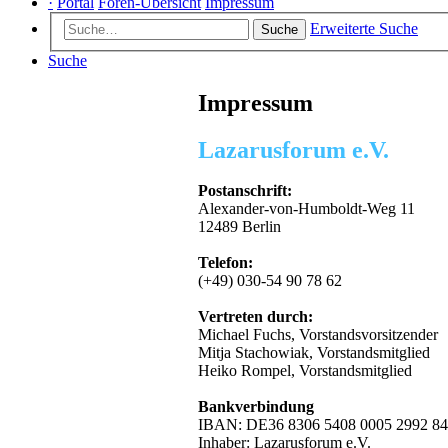
·
Portal
Foren-Übersicht
Impressum
Erweiterte Suche
Suche
Suche
Impressum
Lazarusforum e.V.
Postanschrift:
Alexander-von-Humboldt-Weg 11
12489 Berlin
Telefon:
(+49) 030-54 90 78 62
Vertreten durch:
Michael Fuchs, Vorstandsvorsitzender
Mitja Stachowiak, Vorstandsmitglied
Heiko Rompel, Vorstandsmitglied
Bankverbindung
IBAN: DE36 8306 5408 0005 2992 84
Inhaber: Lazarusforum e.V.