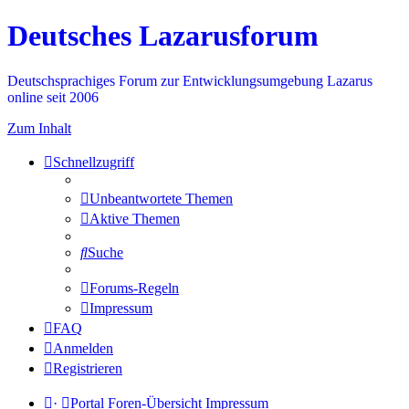
Deutsches Lazarusforum
Deutschsprachiges Forum zur Entwicklungsumgebung Lazarus
online seit 2006
Zum Inhalt
Schnellzugriff
Unbeantwortete Themen
Aktive Themen
Suche
Forums-Regeln
Impressum
FAQ
Anmelden
Registrieren
·
Portal
Foren-Übersicht
Impressum