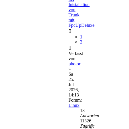
Intstallation
von
Trunk
mit
FpcUpDeluxe
1
2
Verfasst
von
photor
»
Sa
25.
Jul
2026,
14:13
Forum:
Linux
18
Antworten
11326
Zugriffe