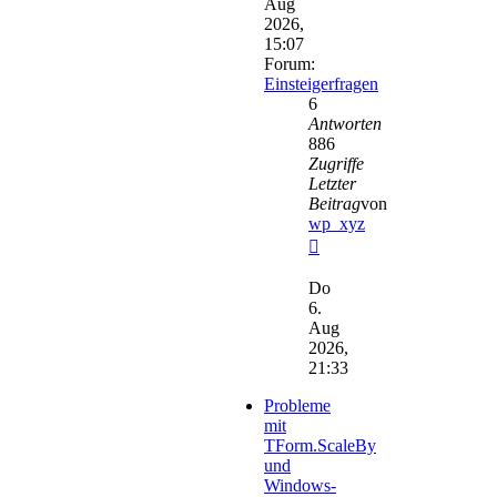
Aug
2026,
15:07
Forum:
Einsteigerfragen
6
Antworten
886
Zugriffe
Letzter
Beitrag
von
wp_xyz
Neuester
Beitrag
Do
6.
Aug
2026,
21:33
Probleme
mit
TForm.ScaleBy
und
Windows-