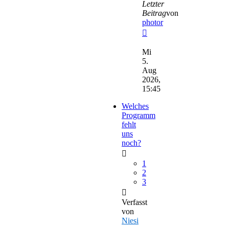
Letzter
Beitrag
von
photor
Neuester
Beitrag
Mi
5.
Aug
2026,
15:45
Welches
Programm
fehlt
uns
noch?
1
2
3
Verfasst
von
Niesi