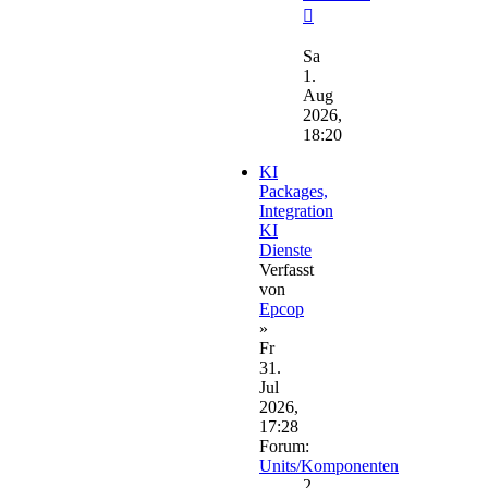
Neuester
Beitrag
Sa
1.
Aug
2026,
18:20
KI
Packages,
Integration
KI
Dienste
Verfasst
von
Epcop
»
Fr
31.
Jul
2026,
17:28
Forum:
Units/Komponenten
2