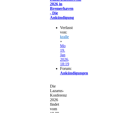
2026 in
Bremerhaven
- Die
Ankündigung
Verfasst
von:
kralle
»
Mo
19.
Jan
2026,
18:19
Forum:
Ankündigungen
Die
Lazarus-
Konferenz
2026
findet
vom