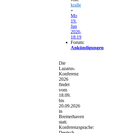
kralle
»
Mo
19.
Jan
2026,
18:19
Forum:
Ankündigungen
Die
Lazarus-
Konferenz
2026
findet
vom
18.09.
bis
20.09.2026
in
Bremerhaven
statt.
Konferenzsprache:
Deutsch