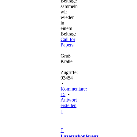
Beiträge
sammeln
wir
wieder
in
einem
Beitrag:
Call for
Papers
Gruß
Kralle
Zugriffe:
93454
•
Kommentare:
15
•
Antwort
erstellen
Nach
oben
Beitrag
Lazaruskonferenz