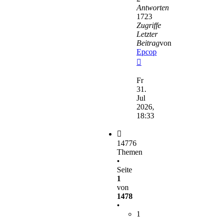
Antworten
1723
Zugriffe
Letzter
Beitrag
von
Epcop
Neuester
Beitrag
Fr
31.
Jul
2026,
18:33
14776
Themen
•
Seite
1
von
1478
•
1