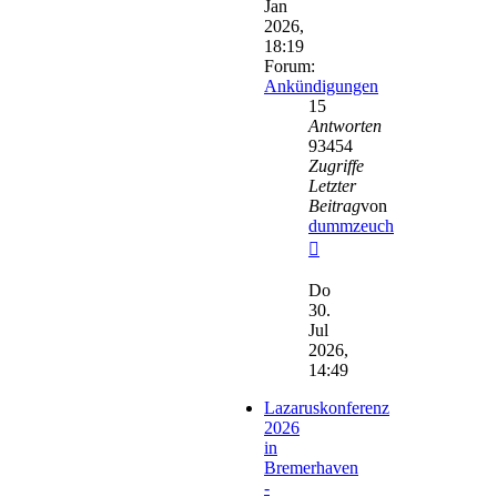
Jan
2026,
18:19
Forum:
Ankündigungen
15
Antworten
93454
Zugriffe
Letzter
Beitrag
von
dummzeuch
Neuester
Beitrag
Do
30.
Jul
2026,
14:49
Lazaruskonferenz
2026
in
Bremerhaven
-