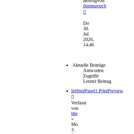
Beitrag
von
dummzeuch
Neuester
Beitrag
Do
30.
Jul
2026,
14:46
Aktuelle Beiträge
Antworten
Zugriffe
Letzter Beitrag
IpHtmlPanel1.PrintPreview
Verfasst
von
hbr
»
Mo
3.