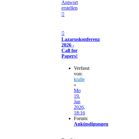
Antwort
erstellen
Nach
oben
Beitrag
Lazaruskonferenz
2026 -
Call for
Papers!
Verfasst
von:
kralle
»
Mo
19.
Jan
2026,
18:16
Forum:
Ankündigungen