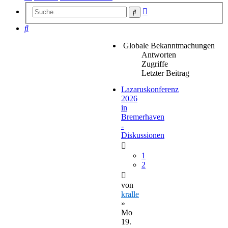
Erweiterte
Suche
Suche
Suche
Globale Bekanntmachungen
Antworten
Zugriffe
Letzter Beitrag
Lazaruskonferenz
2026
in
Bremerhaven
-
Diskussionen
1
2
von
kralle
»
Mo
19.