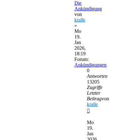
Die
Ankündigung
von
kralle
»
Mo
19.
Jan
2026,
18:19
Forum:
Ankündigungen
0
Antworten
13205
Zugriffe
Letzter
Beitrag
von
kralle
Neuester
Beitrag
Mo
19.
Jan
2026,