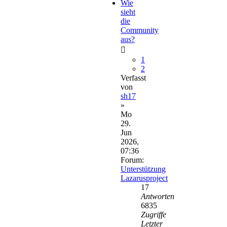
Wie
sieht
die
Community
aus?
1
2
Verfasst
von
sh17
»
Mo
29.
Jun
2026,
07:36
Forum:
Unterstützung
Lazarusproject
17
Antworten
6835
Zugriffe
Letzter