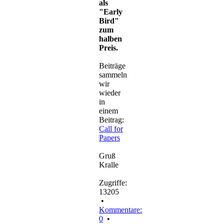
als
"Early
Bird"
zum
halben
Preis.
Beiträge
sammeln
wir
wieder
in
einem
Beitrag:
Call for
Papers
Gruß
Kralle
Zugriffe:
13205
•
Kommentare:
0
•