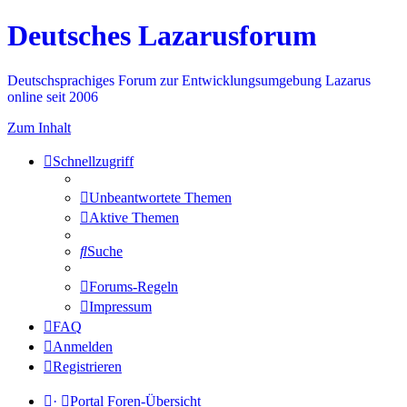
Deutsches Lazarusforum
Deutschsprachiges Forum zur Entwicklungsumgebung Lazarus
online seit 2006
Zum Inhalt
Schnellzugriff
Unbeantwortete Themen
Aktive Themen
Suche
Forums-Regeln
Impressum
FAQ
Anmelden
Registrieren
·
Portal
Foren-Übersicht