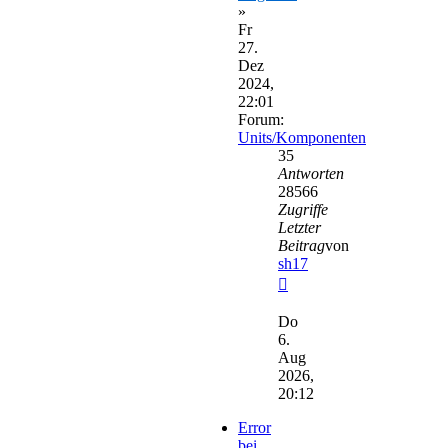
»
Fr
27.
Dez
2024,
22:01
Forum:
Units/Komponenten
35
Antworten
28566
Zugriffe
Letzter
Beitrag
von
sh17
Neuester
Beitrag
Do
6.
Aug
2026,
20:12
Error
bei