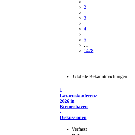
2
3
4
5
…
1478
Globale Bekanntmachungen
Beitrag
Lazaruskonferenz
2026 in
Bremerhaven
-
Diskussionen
Verfasst
von: