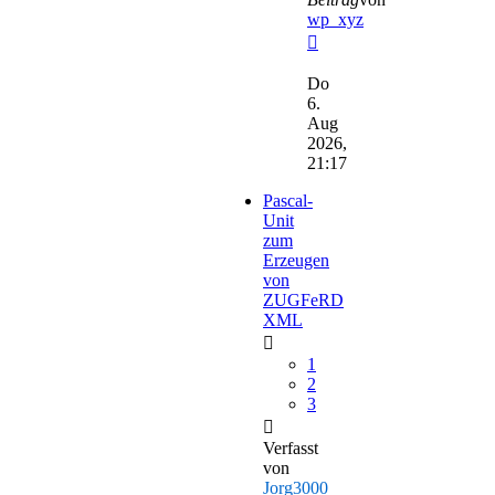
wp_xyz
Neuester
Beitrag
Do
6.
Aug
2026,
21:17
Pascal-
Unit
zum
Erzeugen
von
ZUGFeRD
XML
1
2
3
Verfasst
von
Jorg3000