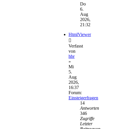
Beitrag
Do
6.
Aug
2026,
21:32
HtmlViewer
Verfasst
von
hbr
»
Mi
5.
Aug
2026,
16:37
Forum:
Einsteigerfragen
14
Antworten
346
Zugriffe
Letzter
Beitrag
von