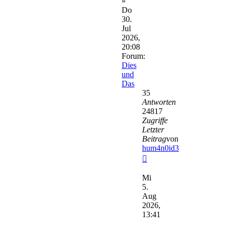
»
Do
30.
Jul
2026,
20:08
Forum:
Dies
und
Das
35
Antworten
24817
Zugriffe
Letzter
Beitrag
von
hum4n0id3
Neuester
Beitrag
Mi
5.
Aug
2026,
13:41