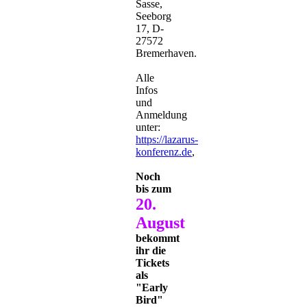
Sasse,
Seeborg
17, D-
27572
Bremerhaven.
Alle
Infos
und
Anmeldung
unter:
https://lazarus-
konferenz.de
,
Noch
bis zum
20.
August
bekommt
ihr die
Tickets
als
"Early
Bird"