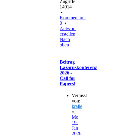
Zugriffe:
14914
•
Kommentare:
0
•
Antwort
erstellen
Nach
oben
Beitrag
Lazaruskonferenz
2026 -
Call for
Papers!
Verfasst
von:
kralle
»
Mo
19.
Jan
2026,