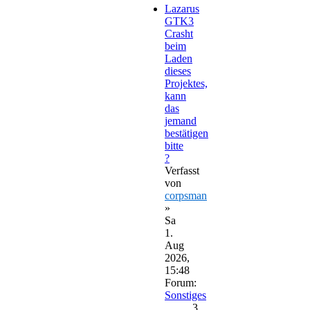
Lazarus
GTK3
Crasht
beim
Laden
dieses
Projektes,
kann
das
jemand
bestätigen
bitte
?
Verfasst
von
corpsman
»
Sa
1.
Aug
2026,
15:48
Forum:
Sonstiges
3