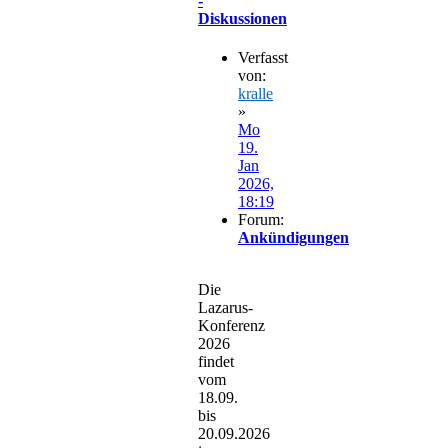
-
Diskussionen
Verfasst
von:
kralle
»
Mo
19.
Jan
2026,
18:19
Forum:
Ankündigungen
Die
Lazarus-
Konferenz
2026
findet
vom
18.09.
bis
20.09.2026