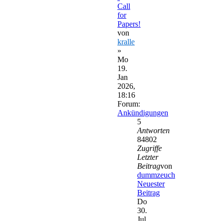
Call
for
Papers!
von
kralle
»
Mo
19.
Jan
2026,
18:16
Forum:
Ankündigungen
5
Antworten
84802
Zugriffe
Letzter
Beitrag
von
dummzeuch
Neuester
Beitrag
Do
30.
Jul