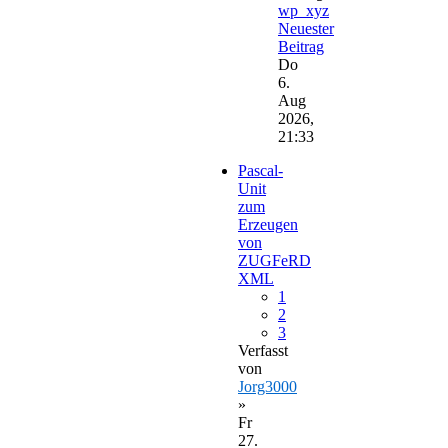
wp_xyz
Neuester
Beitrag
Do
6.
Aug
2026,
21:33
Pascal-
Unit
zum
Erzeugen
von
ZUGFeRD
XML
1
2
3
Verfasst
von
Jorg3000
»
Fr
27.