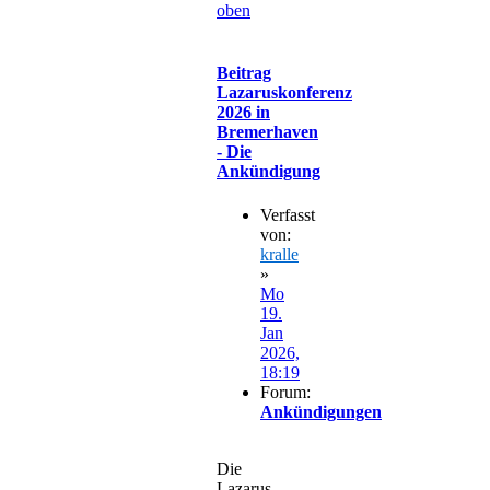
oben
Beitrag
Lazaruskonferenz
2026 in
Bremerhaven
- Die
Ankündigung
Verfasst
von:
kralle
»
Mo
19.
Jan
2026,
18:19
Forum:
Ankündigungen
Die
Lazarus-