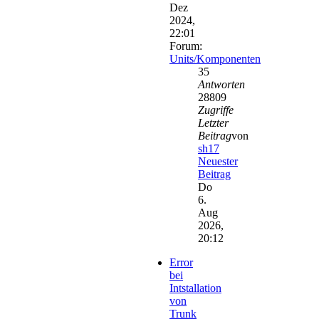
Dez
2024,
22:01
Forum:
Units/Komponenten
35
Antworten
28809
Zugriffe
Letzter
Beitrag
von
sh17
Neuester
Beitrag
Do
6.
Aug
2026,
20:12
Error
bei
Intstallation
von
Trunk