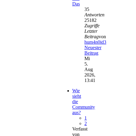
Das
35
Antworten
25182
Zugriffe
Letzter
Beitrag
von
hum4n0id3
Neuester
Beitrag
Mi
5.
Aug
2026,
13:41
Wie
sieht
die
Community
aus?
1
2
Verfasst
von