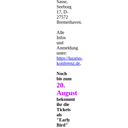
Sasse,
Seeborg
17, D-
27572
Bremerhaven.
Alle
Infos
und
Anmeldung
unter:
https://lazarus-
konferenz.de
,
Noch
bis zum
20.
August
bekommt
ihr die
Tickets
als
"Early
Bird"