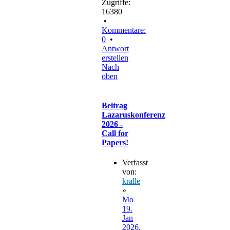
Zugriffe:
16380
•
Kommentare:
0
•
Antwort
erstellen
Nach
oben
Beitrag
Lazaruskonferenz
2026 -
Call for
Papers!
Verfasst
von:
kralle
»
Mo
19.
Jan
2026,