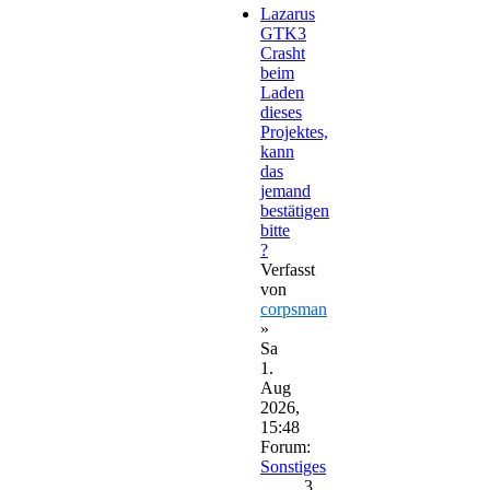
Lazarus
GTK3
Crasht
beim
Laden
dieses
Projektes,
kann
das
jemand
bestätigen
bitte
?
Verfasst
von
corpsman
»
Sa
1.
Aug
2026,
15:48
Forum:
Sonstiges
3