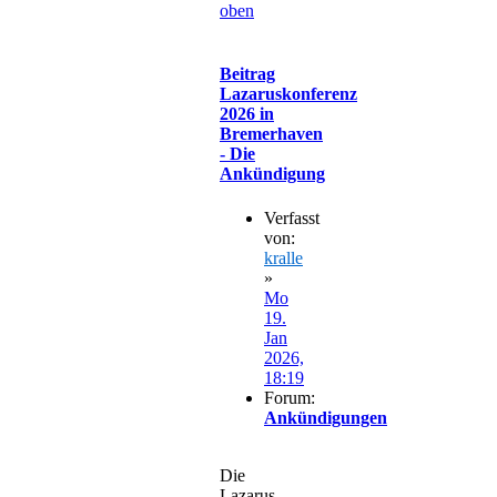
oben
Beitrag
Lazaruskonferenz
2026 in
Bremerhaven
- Die
Ankündigung
Verfasst
von:
kralle
»
Mo
19.
Jan
2026,
18:19
Forum:
Ankündigungen
Die
Lazarus-