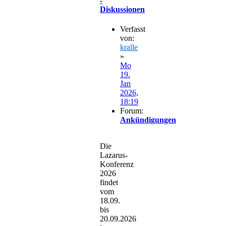
-
Diskussionen
Verfasst
von:
kralle
»
Mo
19.
Jan
2026,
18:19
Forum:
Ankündigungen
Die
Lazarus-
Konferenz
2026
findet
vom
18.09.
bis
20.09.2026