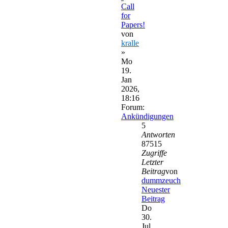
Call
for
Papers!
von
kralle
»
Mo
19.
Jan
2026,
18:16
Forum:
Ankündigungen
5
Antworten
87515
Zugriffe
Letzter
Beitrag
von
dummzeuch
Neuester
Beitrag
Do
30.
Jul