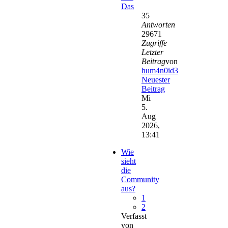
Das
35
Antworten
29671
Zugriffe
Letzter
Beitrag
von
hum4n0id3
Neuester
Beitrag
Mi
5.
Aug
2026,
13:41
Wie
sieht
die
Community
aus?
1
2
Verfasst
von