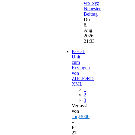
wp_xyz
Neuester
Beitrag
Do
6.
Aug
2026,
21:33
Pascal-
Unit
zum
Erzeugen
von
ZUGFeRD
XML
1
2
3
Verfasst
von
Jorg3000
»
Fr
27.