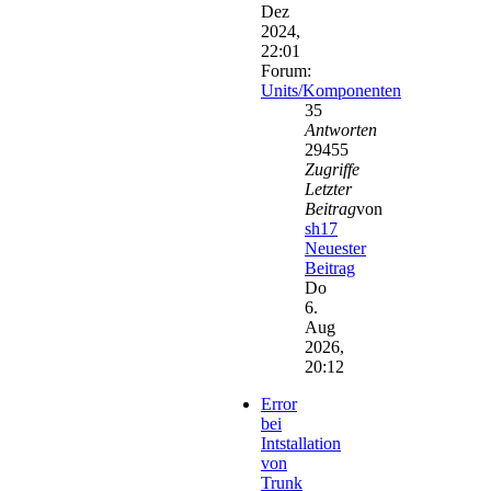
Dez
2024,
22:01
Forum:
Units/Komponenten
35
Antworten
29455
Zugriffe
Letzter
Beitrag
von
sh17
Neuester
Beitrag
Do
6.
Aug
2026,
20:12
Error
bei
Intstallation
von
Trunk