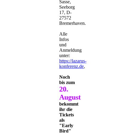
Sasse,
Seeborg
17, D-
27572
Bremerhaven.
Alle
Infos
und
Anmeldung
unter:
https://lazarus-
konferenz.de
,
Noch
bis zum
20.
August
bekommt
ihr die
Tickets
als
"Early
Bird"