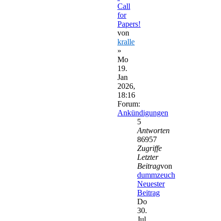
Call
for
Papers!
von
kralle
»
Mo
19.
Jan
2026,
18:16
Forum:
Ankündigungen
5
Antworten
86957
Zugriffe
Letzter
Beitrag
von
dummzeuch
Neuester
Beitrag
Do
30.
Jul