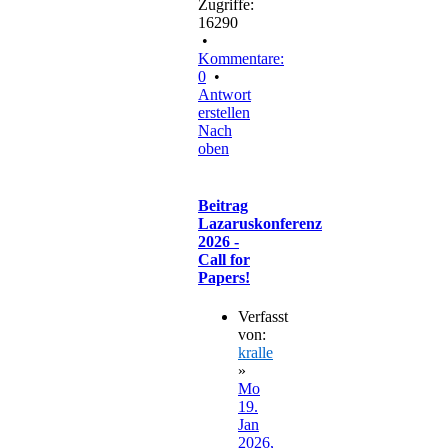
Zugriffe:
16290
•
Kommentare:
0
•
Antwort
erstellen
Nach
oben
Beitrag
Lazaruskonferenz
2026 -
Call for
Papers!
Verfasst
von:
kralle
»
Mo
19.
Jan
2026,