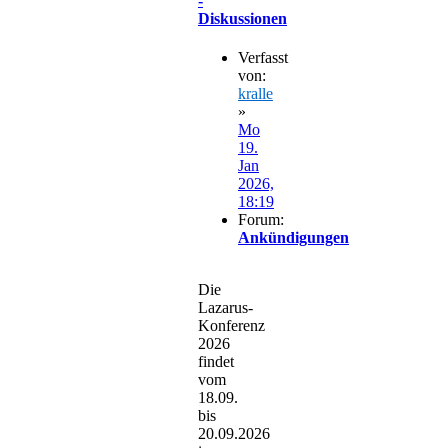
-
Diskussionen
Verfasst
von:
kralle
»
Mo
19.
Jan
2026,
18:19
Forum:
Ankündigungen
Die
Lazarus-
Konferenz
2026
findet
vom
18.09.
bis
20.09.2026