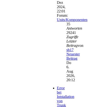
Dez
2024,
22:01
Forum:
Units/Komponenten
35
Antworten
29241
Zugriffe
Letzter
Beitrag
von
sh17
Neuester
Beitrag
Do
6.
Aug
2026,
20:12
Error
bei
Intstallation
von
Trunk