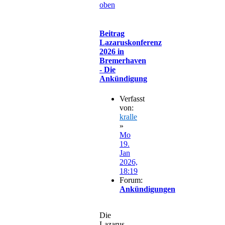
oben
Beitrag
Lazaruskonferenz
2026 in
Bremerhaven
- Die
Ankündigung
Verfasst
von:
kralle
»
Mo
19.
Jan
2026,
18:19
Forum:
Ankündigungen
Die
Lazarus-