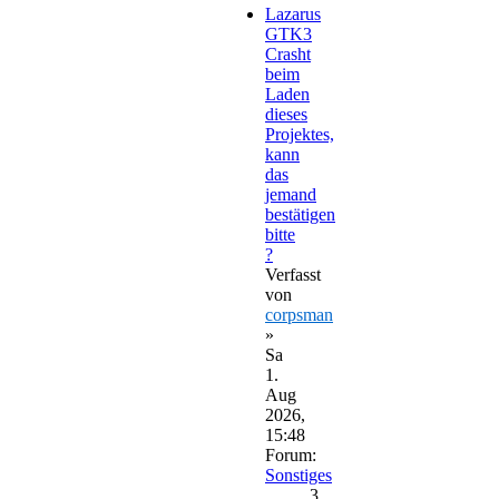
Lazarus
GTK3
Crasht
beim
Laden
dieses
Projektes,
kann
das
jemand
bestätigen
bitte
?
Verfasst
von
corpsman
»
Sa
1.
Aug
2026,
15:48
Forum:
Sonstiges
3