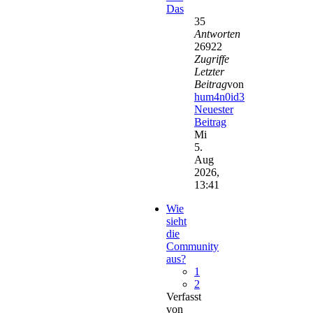
Das
35
Antworten
26922
Zugriffe
Letzter
Beitrag
von
hum4n0id3
Neuester
Beitrag
Mi
5.
Aug
2026,
13:41
Wie
sieht
die
Community
aus?
1
2
Verfasst
von