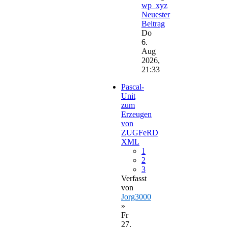
wp_xyz
Neuester
Beitrag
Do
6.
Aug
2026,
21:33
Pascal-
Unit
zum
Erzeugen
von
ZUGFeRD
XML
1
2
3
Verfasst
von
Jorg3000
»
Fr
27.