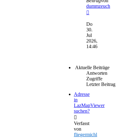
Beitrag
von
dummzeuch
Neuester
Beitrag
Do
30.
Jul
2026,
14:46
Aktuelle Beiträge
Antworten
Zugriffe
Letzter Beitrag
Adresse
in
LazMapViewer
suchen?
Verfasst
von
fliegermichl