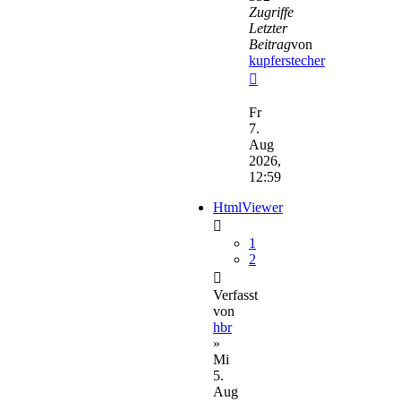
Zugriffe
Letzter
Beitrag
von
kupferstecher
Neuester
Beitrag
Fr
7.
Aug
2026,
12:59
HtmlViewer
1
2
Verfasst
von
hbr
»
Mi
5.
Aug