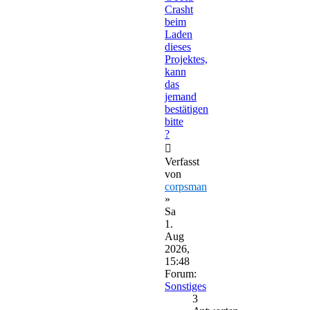
Crasht
beim
Laden
dieses
Projektes,
kann
das
jemand
bestätigen
bitte
?
Verfasst
von
corpsman
»
Sa
1.
Aug
2026,
15:48
Forum:
Sonstiges
3