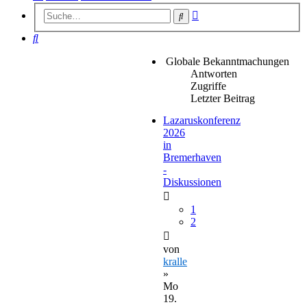
Erweiterte
Suche
Suche
Suche
Globale Bekanntmachungen
Antworten
Zugriffe
Letzter Beitrag
Lazaruskonferenz
2026
in
Bremerhaven
-
Diskussionen
1
2
von
kralle
»
Mo
19.