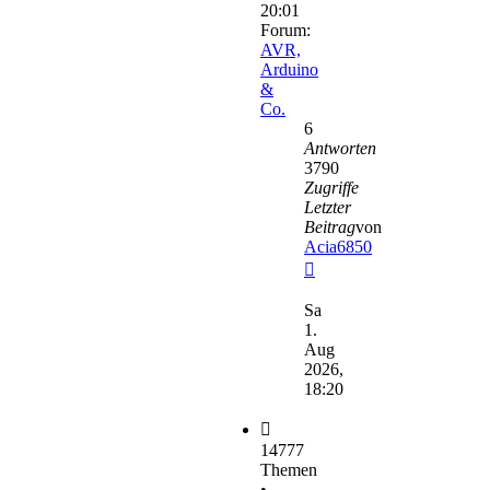
20:01
Forum:
AVR,
Arduino
&
Co.
6
Antworten
3790
Zugriffe
Letzter
Beitrag
von
Acia6850
Neuester
Beitrag
Sa
1.
Aug
2026,
18:20
14777
Themen
•