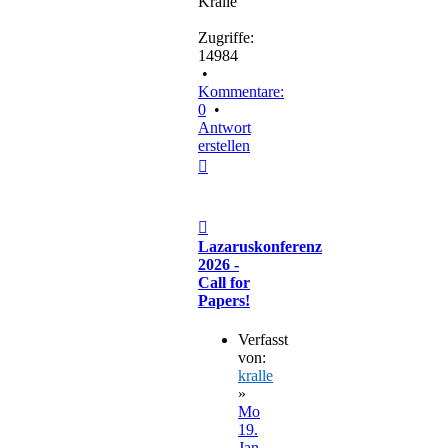
Kralle
Zugriffe:
14984
•
Kommentare:
0
•
Antwort
erstellen
Nach
oben
Beitrag
Lazaruskonferenz
2026 -
Call for
Papers!
Verfasst
von:
kralle
»
Mo
19.
Jan