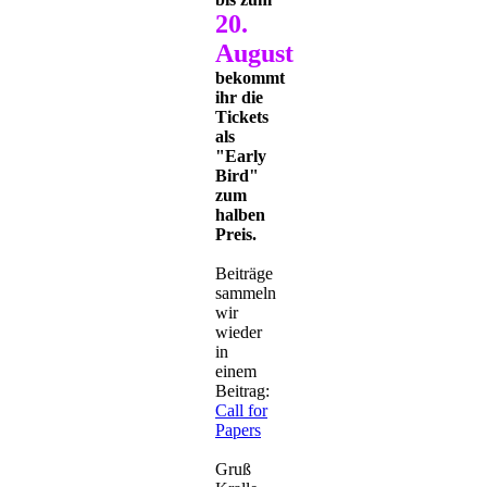
20.
August
bekommt
ihr die
Tickets
als
"Early
Bird"
zum
halben
Preis.
Beiträge
sammeln
wir
wieder
in
einem
Beitrag:
Call for
Papers
Gruß