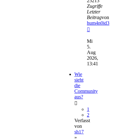
25213
Zugriffe
Letzter
Beitrag
von
hum4n0id3
Neuester
Beitrag
Mi
5.
Aug
2026,
13:41
Wie
sieht
die
Community
aus?
1
2
Verfasst
von
sh17
»