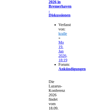
2026 in
Bremerhaven
-
Diskussionen
Verfasst
von:
kralle
»
Mo
19.
Jan
2026,
18:19
Forum:
Ankündigungen
Die
Lazarus-
Konferenz
2026
findet
vom
18.09.