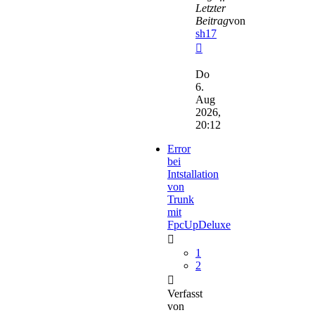
Letzter
Beitrag
von
sh17
Neuester
Beitrag
Do
6.
Aug
2026,
20:12
Error
bei
Intstallation
von
Trunk
mit
FpcUpDeluxe
1
2
Verfasst
von