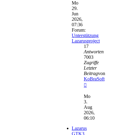
Mo
29.
Jun
2026,
07:36
Forum:
Unterstützung
Lazarusproject
17
Antworten
7003
Zugriffe
Letzter
Beitrag
von
KoBraSoft
Neuester
Beitrag
Mo
3.
Aug
2026,
06:10
Lazarus
GTK3