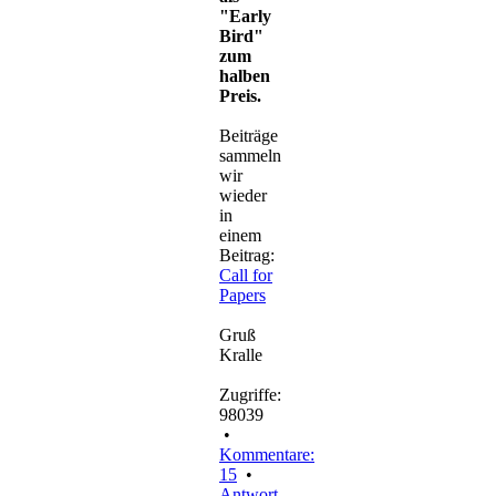
"Early
Bird"
zum
halben
Preis.
Beiträge
sammeln
wir
wieder
in
einem
Beitrag:
Call for
Papers
Gruß
Kralle
Zugriffe:
98039
•
Kommentare:
15
•
Antwort