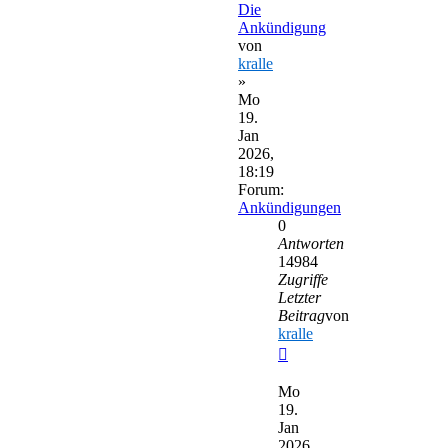
Die
Ankündigung
von
kralle
»
Mo
19.
Jan
2026,
18:19
Forum:
Ankündigungen
0
Antworten
14984
Zugriffe
Letzter
Beitrag
von
kralle
Neuester
Beitrag
Mo
19.
Jan
2026,