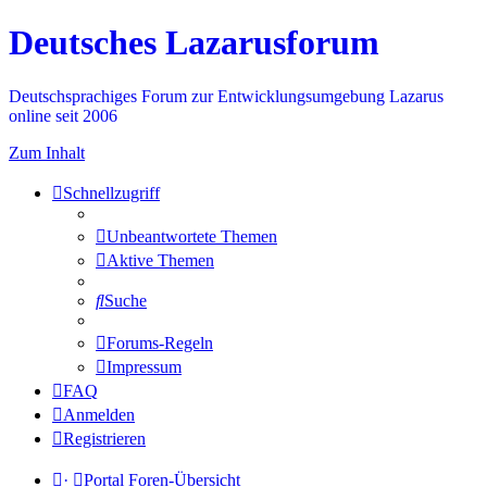
Deutsches Lazarusforum
Deutschsprachiges Forum zur Entwicklungsumgebung Lazarus
online seit 2006
Zum Inhalt
Schnellzugriff
Unbeantwortete Themen
Aktive Themen
Suche
Forums-Regeln
Impressum
FAQ
Anmelden
Registrieren
·
Portal
Foren-Übersicht