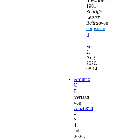
Antworten
1901
Zugriffe
Letzter
Beitrag
von
corpsman
Neuester
Beitrag
So
2.
Aug
2026,
08:14
Arduino
Q
Verfasst
von
Acia6850
»
Sa
4.
Jul
2026,