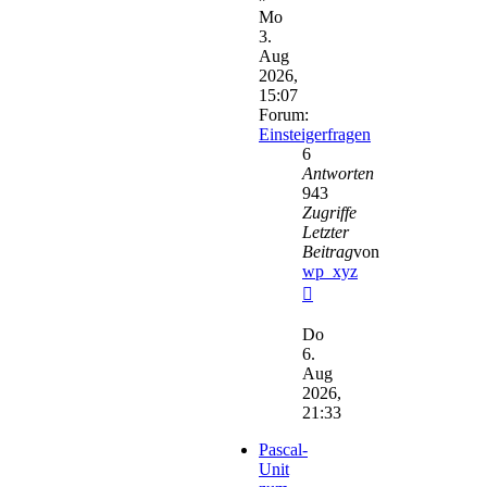
Mo
3.
Aug
2026,
15:07
Forum:
Einsteigerfragen
6
Antworten
943
Zugriffe
Letzter
Beitrag
von
wp_xyz
Neuester
Beitrag
Do
6.
Aug
2026,
21:33
Pascal-
Unit