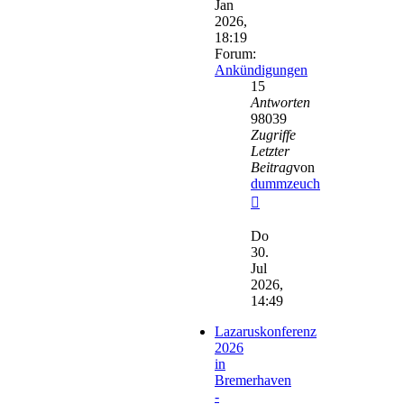
Jan
2026,
18:19
Forum:
Ankündigungen
15
Antworten
98039
Zugriffe
Letzter
Beitrag
von
dummzeuch
Neuester
Beitrag
Do
30.
Jul
2026,
14:49
Lazaruskonferenz
2026
in
Bremerhaven
-