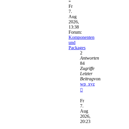
»
Fr
7.
Aug
2026,
13:38
Forum:
Komponenten
und
Packages
2
Antworten
84
Zugriffe
Letzter
Beitrag
von
wp_xyz
Neuester
Beitrag
Fr
7.
Aug
2026,
20:23