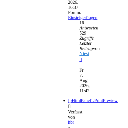
2026,
16:37
Forum:
Einsteigerfragen
16
Antworten
529
Zugriffe
Letzter
Beitrag
von
Niesi
Neuester
Beitrag
Fr
7.
Aug
2026,
11:42
IpHtmlPanel1.PrintPreview
Verfasst
von
hbr
»