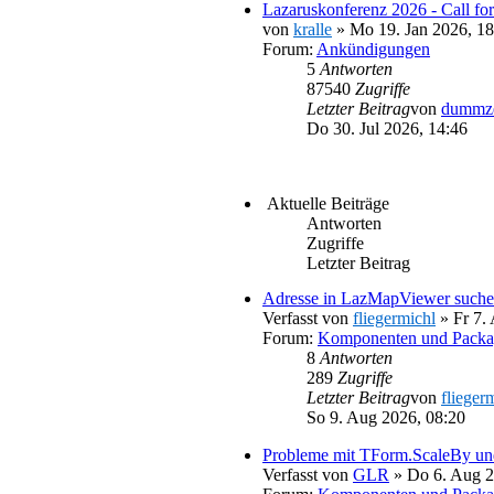
Lazaruskonferenz 2026 - Call for
von
kralle
» Mo 19. Jan 2026, 18
Forum:
Ankündigungen
5
Antworten
87540
Zugriffe
Letzter Beitrag
von
dummz
Do 30. Jul 2026, 14:46
Aktuelle Beiträge
Antworten
Zugriffe
Letzter Beitrag
Adresse in LazMapViewer such
Verfasst von
fliegermichl
» Fr 7.
Forum:
Komponenten und Packa
8
Antworten
289
Zugriffe
Letzter Beitrag
von
flieger
So 9. Aug 2026, 08:20
Probleme mit TForm.ScaleBy u
Verfasst von
GLR
» Do 6. Aug 2