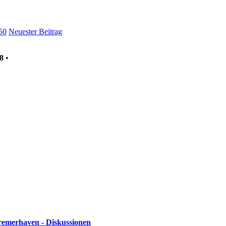
50
Neuester Beitrag
8
•
remerhaven - Diskussionen