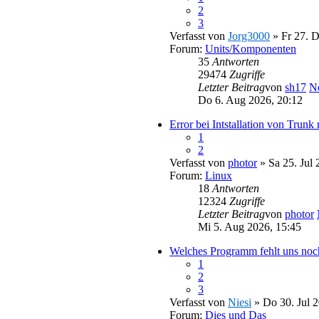
2
3
Verfasst von
Jorg3000
» Fr 27. D
Forum:
Units/Komponenten
35
Antworten
29474
Zugriffe
Letzter Beitrag
von
sh17
Ne
Do 6. Aug 2026, 20:12
Error bei Intstallation von Trun
1
2
Verfasst von
photor
» Sa 25. Jul 
Forum:
Linux
18
Antworten
12324
Zugriffe
Letzter Beitrag
von
photor
Mi 5. Aug 2026, 15:45
Welches Programm fehlt uns noc
1
2
3
Verfasst von
Niesi
» Do 30. Jul 2
Forum:
Dies und Das