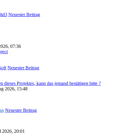
id3
Neuester Beitrag
026, 07:36
ject
oft
Neuester Beitrag
dieses Projektes, kann das jemand bestätigen bitte ?
ug 2026, 15:48
an
Neuester Beitrag
l 2026, 20:01