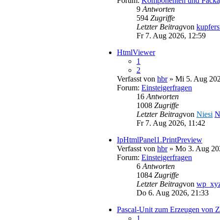
Forum:
Komponenten und Packa
9
Antworten
594
Zugriffe
Letzter Beitrag
von
kupfers
Fr 7. Aug 2026, 12:59
HtmlViewer
1
2
Verfasst von
hbr
» Mi 5. Aug 202
Forum:
Einsteigerfragen
16
Antworten
1008
Zugriffe
Letzter Beitrag
von
Niesi
N
Fr 7. Aug 2026, 11:42
IpHtmlPanel1.PrintPreview
Verfasst von
hbr
» Mo 3. Aug 20
Forum:
Einsteigerfragen
6
Antworten
1084
Zugriffe
Letzter Beitrag
von
wp_xy
Do 6. Aug 2026, 21:33
Pascal-Unit zum Erzeugen v
1