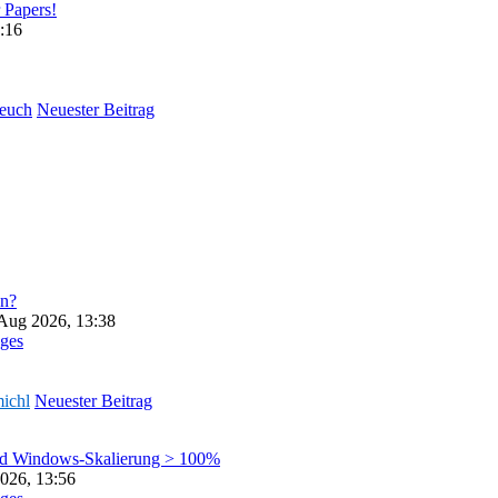
 Papers!
:16
euch
Neuester Beitrag
en?
 Aug 2026, 13:38
ges
michl
Neuester Beitrag
nd Windows-Skalierung > 100%
026, 13:56