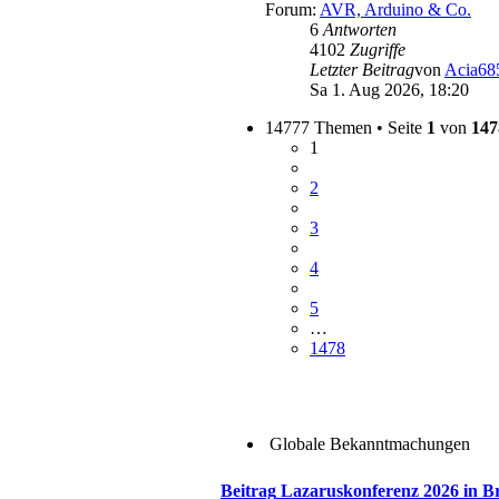
Forum:
AVR, Arduino & Co.
6
Antworten
4102
Zugriffe
Letzter Beitrag
von
Acia68
Sa 1. Aug 2026, 18:20
14777 Themen • Seite
1
von
147
1
2
3
4
5
…
1478
Globale Bekanntmachungen
Beitrag
Lazaruskonferenz 2026 in B