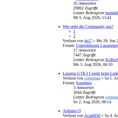
35
Antworten
29892
Zugriffe
Letzter Beitrag
von
hum4n0
Mi 5. Aug 2026, 13:41
Wie sieht die Community aus?
1
2
Verfasst von
sh17
» Mo 29. Jun 2
Forum:
Unterstützung Lazaruspro
17
Antworten
7447
Zugriffe
Letzter Beitrag
von
KoBraS
Mo 3. Aug 2026, 06:10
Lazarus GTK3 Crasht beim Laden 
Verfasst von
corpsman
» Sa 1. A
Forum:
Sonstiges
3
Antworten
2044
Zugriffe
Letzter Beitrag
von
corpsm
So 2. Aug 2026, 08:14
Arduino Q
Verfasst von
Acia6850
» Sa 4. Ju