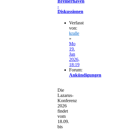
Bremerhaven
-
Diskussionen
Verfasst
von:
kralle
»
Mo
19.
Jan
2026,
18:19
Forum:
Ankündigungen
Die
Lazarus-
Konferenz
2026
findet
vom
18.09.
bis