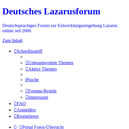
Deutsches Lazarusforum
Deutschsprachiges Forum zur Entwicklungsumgebung Lazarus
online seit 2006
Zum Inhalt
Schnellzugriff
Unbeantwortete Themen
Aktive Themen
Suche
Forums-Regeln
Impressum
FAQ
Anmelden
Registrieren
·
Portal
Foren-Übersicht