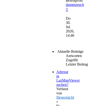
Beitrag
von
dummzeuch
Neuester
Beitrag
Do
30.
Jul
2026,
14:46
Aktuelle Beiträge
Antworten
Zugriffe
Letzter Beitrag
Adresse
in
LazMapViewer
suchen?
Verfasst
von
fliegermichl
»
Fr