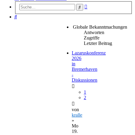
Erweiterte
Suche
Suche
Suche
Globale Bekanntmachungen
Antworten
Zugriffe
Letzter Beitrag
Lazaruskonferenz
2026
in
Bremerhaven
-
Diskussionen
1
2
von
kralle
»
Mo
19.