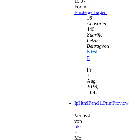
16:37
Forum:
Einsteigerfragen
16
Antworten
446
Zugriffe
Letzter
Beitrag
von
Niesi
Neuester
Beitrag
Fr
7.
Aug
2026,
11:42
IpHtmlPanel1.PrintPreview
Verfasst
von
hbr
»
Mo