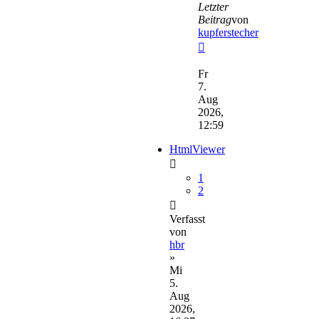
Letzter
Beitrag
von
kupferstecher
Neuester
Beitrag
Fr
7.
Aug
2026,
12:59
HtmlViewer
1
2
Verfasst
von
hbr
»
Mi
5.
Aug
2026,