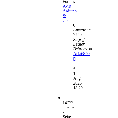
Forum:
AVR,
Arduino
&
Co.
6
Antworten
3720
Zugriffe
Letzter
Beitrag
von
Acia6850
Neuester
Beitrag
Sa
1.
Aug
2026,
18:20
14777
Themen
•
Seite