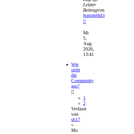
Letzter
Beitrag
von
hum4n0id3
Neuester
Beitrag
Mi
5.
Aug
2026,
13:41
Wie
sieht
die
Community
aus?
1
2
Verfasst
von
sh17
»
Mo