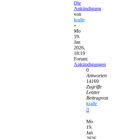
Die
Ankündigung
von
kralle
»
Mo
19.
Jan
2026,
18:19
Forum:
Ankündigungen
0
Antworten
14169
Zugriffe
Letzter
Beitrag
von
kralle
Neuester
Beitrag
Mo
19.
Jan
2026,