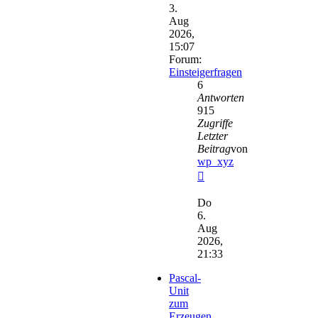
3.
Aug
2026,
15:07
Forum:
Einsteigerfragen
6
Antworten
915
Zugriffe
Letzter
Beitrag
von
wp_xyz
Neuester
Beitrag
Do
6.
Aug
2026,
21:33
Pascal-
Unit
zum
Erzeugen