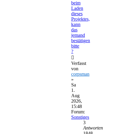
beim
Laden
dieses
Projektes,
kann
das
jemand
bestätigen
bitte
?
Verfasst
von
corpsman
»
Sa
1.
Aug
2026,
15:48
Forum:
Sonstiges
3
Antworten
1848