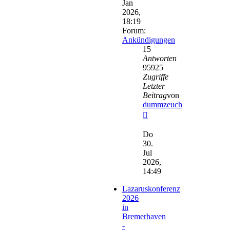
Jan
2026,
18:19
Forum:
Ankündigungen
15
Antworten
95925
Zugriffe
Letzter
Beitrag
von
dummzeuch
Neuester
Beitrag
Do
30.
Jul
2026,
14:49
Lazaruskonferenz
2026
in
Bremerhaven
-