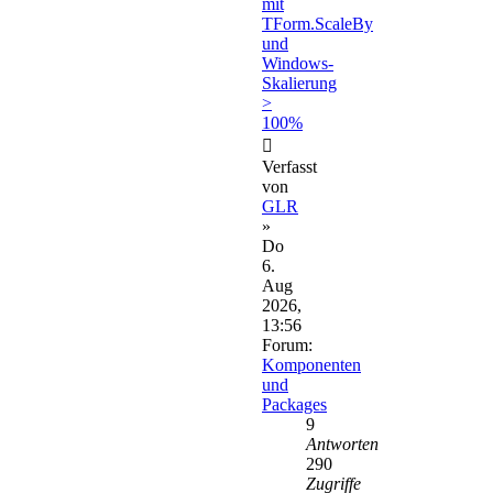
mit
TForm.ScaleBy
und
Windows-
Skalierung
>
100%
Verfasst
von
GLR
»
Do
6.
Aug
2026,
13:56
Forum:
Komponenten
und
Packages
9
Antworten
290
Zugriffe