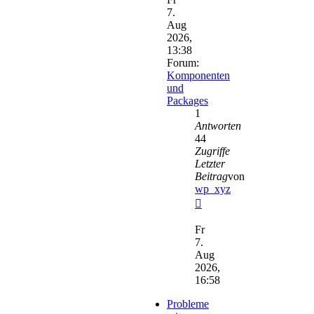
7.
Aug
2026,
13:38
Forum:
Komponenten
und
Packages
1
Antworten
44
Zugriffe
Letzter
Beitrag
von
wp_xyz
Neuester
Beitrag
Fr
7.
Aug
2026,
16:58
Probleme