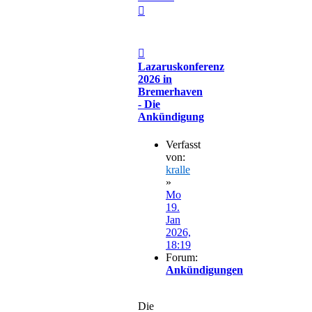
Nach
oben
Beitrag
Lazaruskonferenz
2026 in
Bremerhaven
- Die
Ankündigung
Verfasst
von:
kralle
»
Mo
19.
Jan
2026,
18:19
Forum:
Ankündigungen
Die