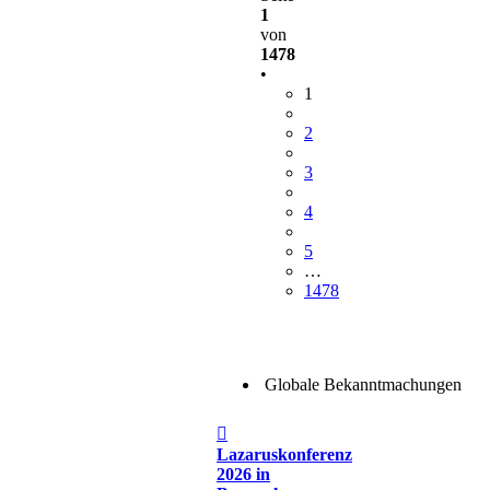
1
von
1478
•
1
2
3
4
5
…
1478
Globale Bekanntmachungen
Beitrag
Lazaruskonferenz
2026 in