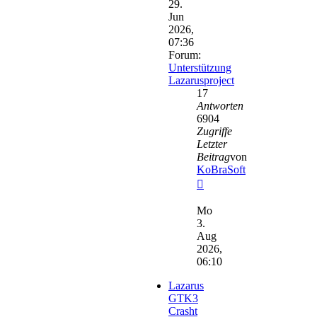
29.
Jun
2026,
07:36
Forum:
Unterstützung
Lazarusproject
17
Antworten
6904
Zugriffe
Letzter
Beitrag
von
KoBraSoft
Neuester
Beitrag
Mo
3.
Aug
2026,
06:10
Lazarus
GTK3
Crasht