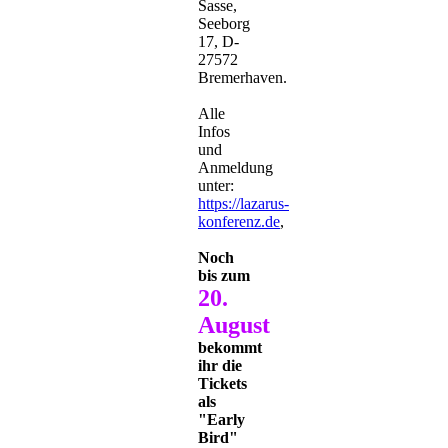
Sasse,
Seeborg
17, D-
27572
Bremerhaven.
Alle
Infos
und
Anmeldung
unter:
https://lazarus-
konferenz.de
,
Noch
bis zum
20.
August
bekommt
ihr die
Tickets
als
"Early
Bird"