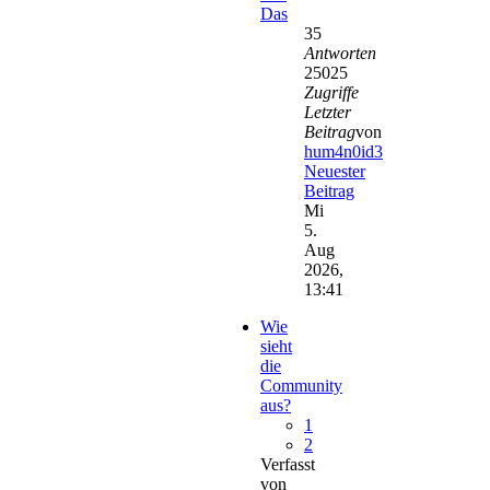
Das
35
Antworten
25025
Zugriffe
Letzter
Beitrag
von
hum4n0id3
Neuester
Beitrag
Mi
5.
Aug
2026,
13:41
Wie
sieht
die
Community
aus?
1
2
Verfasst
von