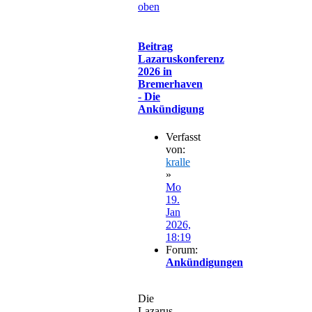
oben
Beitrag
Lazaruskonferenz
2026 in
Bremerhaven
- Die
Ankündigung
Verfasst
von:
kralle
»
Mo
19.
Jan
2026,
18:19
Forum:
Ankündigungen
Die
Lazarus-