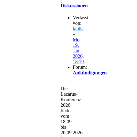
-
Diskussionen
Verfasst
von:
kralle
»
Mo
19.
Jan
2026,
18:19
Forum:
Ankündigungen
Die
Lazarus-
Konferenz
2026
findet
vom
18.09.
bis
20.09.2026