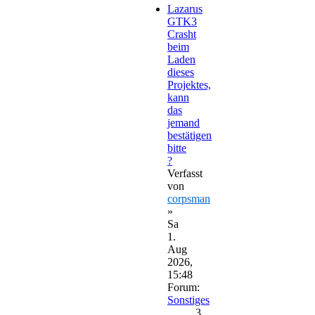
Lazarus
GTK3
Crasht
beim
Laden
dieses
Projektes,
kann
das
jemand
bestätigen
bitte
?
Verfasst
von
corpsman
»
Sa
1.
Aug
2026,
15:48
Forum:
Sonstiges
3