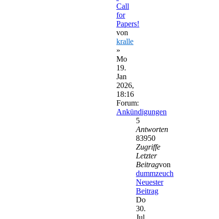
Call
for
Papers!
von
kralle
»
Mo
19.
Jan
2026,
18:16
Forum:
Ankündigungen
5
Antworten
83950
Zugriffe
Letzter
Beitrag
von
dummzeuch
Neuester
Beitrag
Do
30.
Jul