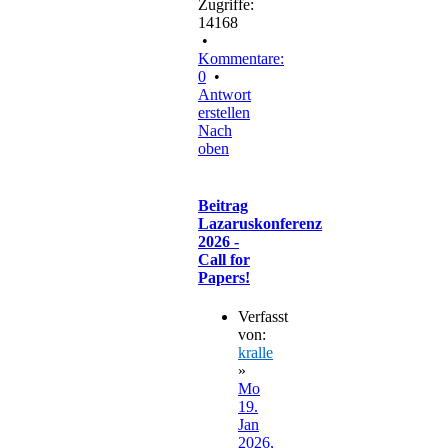
Zugriffe:
14168
•
Kommentare:
0
•
Antwort
erstellen
Nach
oben
Beitrag
Lazaruskonferenz
2026 -
Call for
Papers!
Verfasst
von:
kralle
»
Mo
19.
Jan
2026,