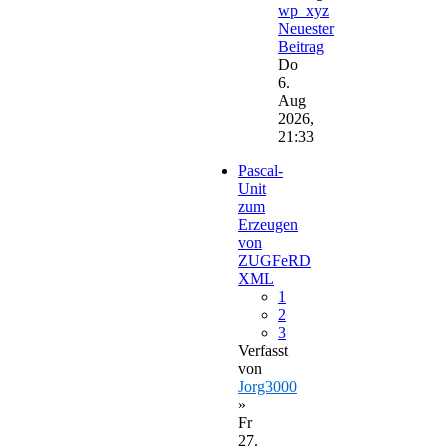
wp_xyz
Neuester
Beitrag
Do
6.
Aug
2026,
21:33
Pascal-
Unit
zum
Erzeugen
von
ZUGFeRD
XML
1
2
3
Verfasst
von
Jorg3000
»
Fr
27.