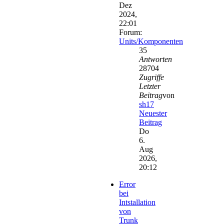
Dez
2024,
22:01
Forum:
Units/Komponenten
35
Antworten
28704
Zugriffe
Letzter
Beitrag
von
sh17
Neuester
Beitrag
Do
6.
Aug
2026,
20:12
Error
bei
Intstallation
von
Trunk