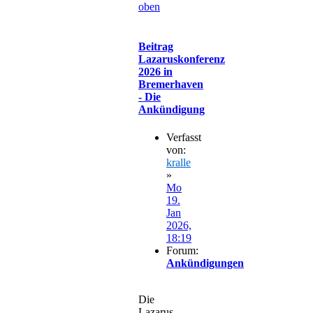
oben
Beitrag
Lazaruskonferenz
2026 in
Bremerhaven
- Die
Ankündigung
Verfasst
von:
kralle
»
Mo
19.
Jan
2026,
18:19
Forum:
Ankündigungen
Die
Lazarus-