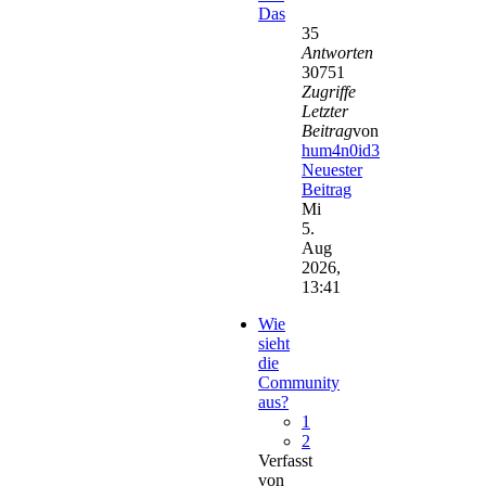
Das
35
Antworten
30751
Zugriffe
Letzter
Beitrag
von
hum4n0id3
Neuester
Beitrag
Mi
5.
Aug
2026,
13:41
Wie
sieht
die
Community
aus?
1
2
Verfasst
von