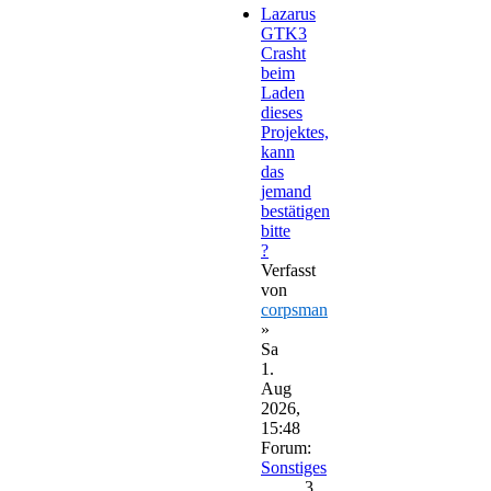
Lazarus
GTK3
Crasht
beim
Laden
dieses
Projektes,
kann
das
jemand
bestätigen
bitte
?
Verfasst
von
corpsman
»
Sa
1.
Aug
2026,
15:48
Forum:
Sonstiges
3