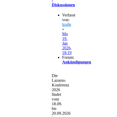
-
Diskussionen
Verfasst
von:
kralle
»
Mo
19.
Jan
2026,
18:19
Forum:
Ankündigungen
Die
Lazarus-
Konferenz
2026
findet
vom
18.09.
bis
20.09.2026