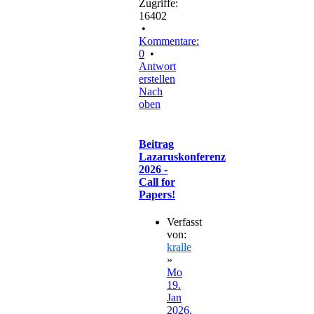
Zugriffe:
16402
•
Kommentare:
0
•
Antwort
erstellen
Nach
oben
Beitrag
Lazaruskonferenz
2026 -
Call for
Papers!
Verfasst
von:
kralle
»
Mo
19.
Jan
2026,