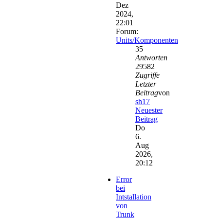
Dez
2024,
22:01
Forum:
Units/Komponenten
35
Antworten
29582
Zugriffe
Letzter
Beitrag
von
sh17
Neuester
Beitrag
Do
6.
Aug
2026,
20:12
Error
bei
Intstallation
von
Trunk