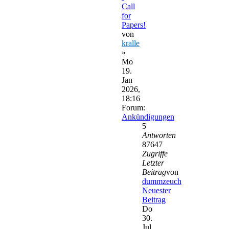
Call
for
Papers!
von
kralle
»
Mo
19.
Jan
2026,
18:16
Forum:
Ankündigungen
5
Antworten
87647
Zugriffe
Letzter
Beitrag
von
dummzeuch
Neuester
Beitrag
Do
30.
Jul