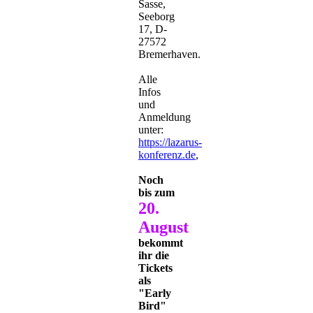
Sasse,
Seeborg
17, D-
27572
Bremerhaven.
Alle
Infos
und
Anmeldung
unter:
https://lazarus-
konferenz.de
,
Noch
bis zum
20.
August
bekommt
ihr die
Tickets
als
"Early
Bird"