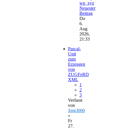
wp_xyz
Neuester
Beitrag
Do
6.
Aug
2026,
21:33
Pascal-
Unit
zum
Erzeugen
von
ZUGFeRD
XML
1
2
3
Verfasst
von
Jorg3000
»
Fr
27.