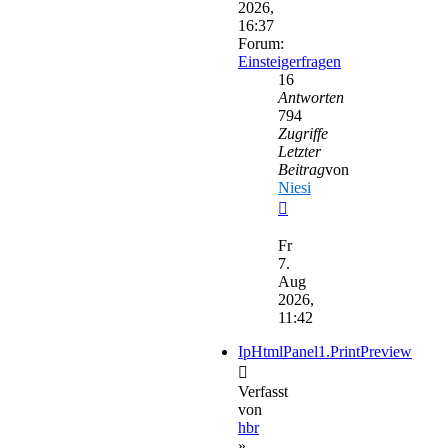
2026,
16:37
Forum:
Einsteigerfragen
16
Antworten
794
Zugriffe
Letzter
Beitrag
von
Niesi
Neuester
Beitrag
Fr
7.
Aug
2026,
11:42
IpHtmlPanel1.PrintPreview
Verfasst
von
hbr
»