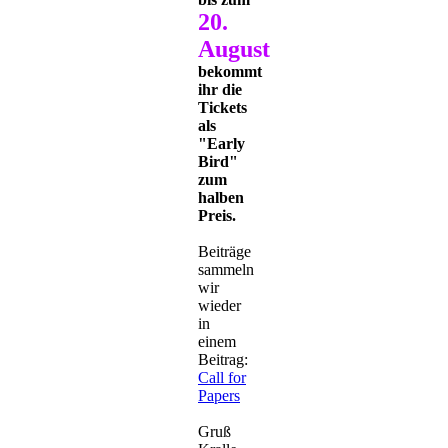
20.
August
bekommt
ihr die
Tickets
als
"Early
Bird"
zum
halben
Preis.
Beiträge
sammeln
wir
wieder
in
einem
Beitrag:
Call for
Papers
Gruß