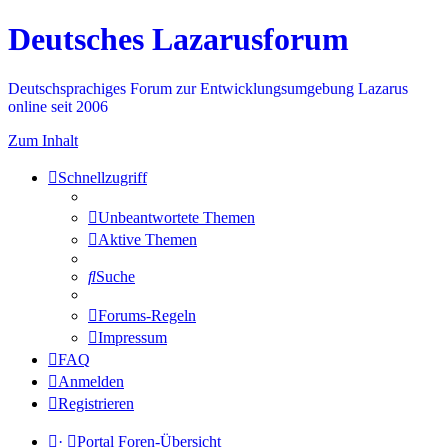
Deutsches Lazarusforum
Deutschsprachiges Forum zur Entwicklungsumgebung Lazarus
online seit 2006
Zum Inhalt
Schnellzugriff
Unbeantwortete Themen
Aktive Themen
Suche
Forums-Regeln
Impressum
FAQ
Anmelden
Registrieren
·
Portal
Foren-Übersicht