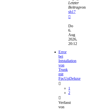
Letzter
Beitrag
von
sh17
Neuester
Beitrag
Do
6.
Aug
2026,
20:12
Error
bei
Intstallation
von
Trunk
mit
FpcUpDeluxe
1
2
Verfasst
von