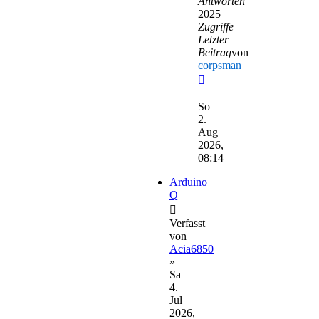
Antworten
2025
Zugriffe
Letzter
Beitrag
von
corpsman
Neuester
Beitrag
So
2.
Aug
2026,
08:14
Arduino
Q
Verfasst
von
Acia6850
»
Sa
4.
Jul
2026,