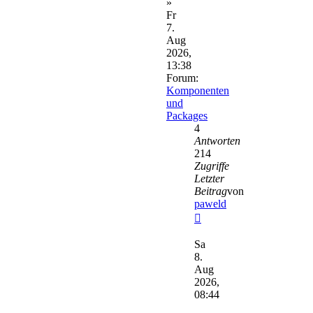
»
Fr
7.
Aug
2026,
13:38
Forum:
Komponenten
und
Packages
4
Antworten
214
Zugriffe
Letzter
Beitrag
von
paweld
Neuester
Beitrag
Sa
8.
Aug
2026,
08:44