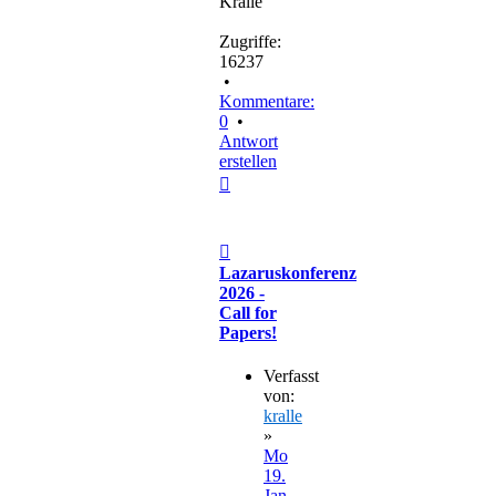
Kralle
Zugriffe:
16237
•
Kommentare:
0
•
Antwort
erstellen
Nach
oben
Beitrag
Lazaruskonferenz
2026 -
Call for
Papers!
Verfasst
von:
kralle
»
Mo
19.
Jan