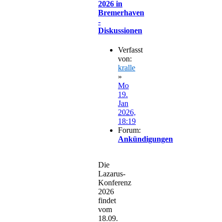
2026 in
Bremerhaven
-
Diskussionen
Verfasst
von:
kralle
»
Mo
19.
Jan
2026,
18:19
Forum:
Ankündigungen
Die
Lazarus-
Konferenz
2026
findet
vom
18.09.