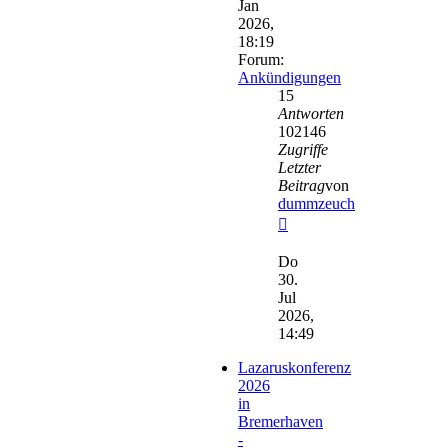
Jan
2026,
18:19
Forum:
Ankündigungen
15
Antworten
102146
Zugriffe
Letzter
Beitrag
von
dummzeuch
Neuester
Beitrag
Do
30.
Jul
2026,
14:49
Lazaruskonferenz
2026
in
Bremerhaven
-