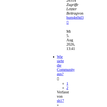
26314
Zugriffe
Letzter
Beitrag
von
hum4n0id3
Neuester
Beitrag
Mi
5.
Aug
2026,
13:41
Wie
sieht
die
Community
aus?
1
2
Verfasst
von
sh17
»