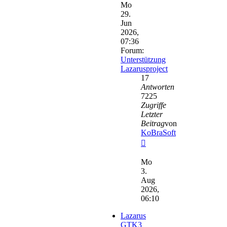
Mo
29.
Jun
2026,
07:36
Forum:
Unterstützung
Lazarusproject
17
Antworten
7225
Zugriffe
Letzter
Beitrag
von
KoBraSoft
Neuester
Beitrag
Mo
3.
Aug
2026,
06:10
Lazarus
GTK3