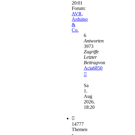
20:01
Forum:
AVR,
Arduino
&
Co.
6
Antworten
3973
Zugriffe
Letzter
Beitrag
von
Acia6850
Neuester
Beitrag
Sa
1.
Aug
2026,
18:20
14777
Themen
•