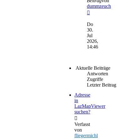
Beitrag
von
dummzeuch
Neuester
Beitrag
Do
30.
Jul
2026,
14:46
Aktuelle Beiträge
Antworten
Zugriffe
Letzter Beitrag
Adresse
in
LazMapViewer
suchen?
Verfasst
von
fliegermichl