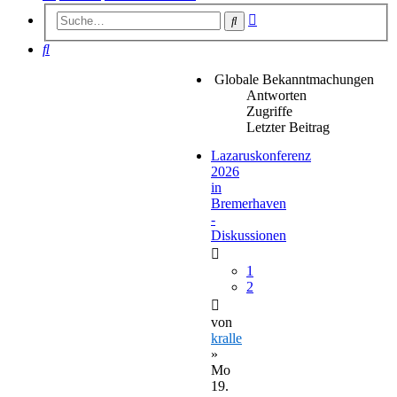
Erweiterte
Suche
Suche
Suche
Globale Bekanntmachungen
Antworten
Zugriffe
Letzter Beitrag
Lazaruskonferenz
2026
in
Bremerhaven
-
Diskussionen
1
2
von
kralle
»
Mo
19.