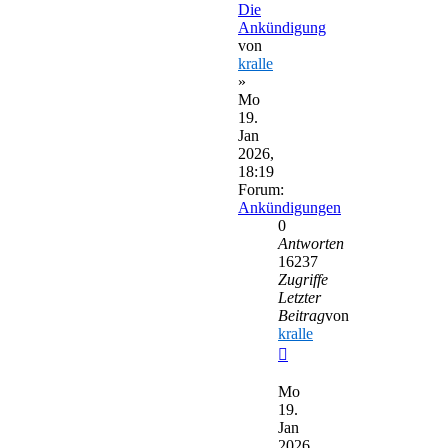
Die
Ankündigung
von
kralle
»
Mo
19.
Jan
2026,
18:19
Forum:
Ankündigungen
0
Antworten
16237
Zugriffe
Letzter
Beitrag
von
kralle
Neuester
Beitrag
Mo
19.
Jan
2026,