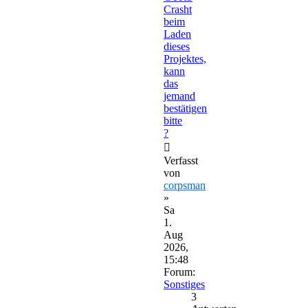
Crasht
beim
Laden
dieses
Projektes,
kann
das
jemand
bestätigen
bitte
?
Verfasst
von
corpsman
»
Sa
1.
Aug
2026,
15:48
Forum:
Sonstiges
3