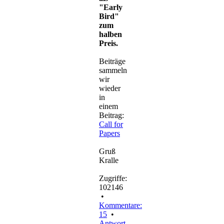
"Early
Bird"
zum
halben
Preis.
Beiträge
sammeln
wir
wieder
in
einem
Beitrag:
Call for
Papers
Gruß
Kralle
Zugriffe:
102146
•
Kommentare:
15
•
Antwort