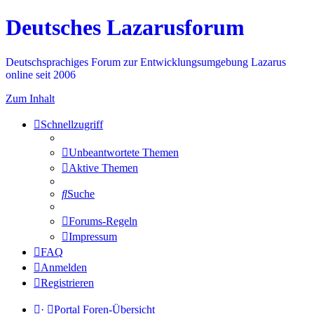
Deutsches Lazarusforum
Deutschsprachiges Forum zur Entwicklungsumgebung Lazarus
online seit 2006
Zum Inhalt
Schnellzugriff
Unbeantwortete Themen
Aktive Themen
Suche
Forums-Regeln
Impressum
FAQ
Anmelden
Registrieren
·
Portal
Foren-Übersicht