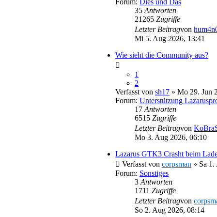
Forum:
Dies und Das
35
Antworten
21265
Zugriffe
Letzter Beitrag
von
hum4n0
Mi 5. Aug 2026, 13:41
Wie sieht die Community aus?
1
2
Verfasst von
sh17
» Mo 29. Jun 2
Forum:
Unterstützung Lazaruspro
17
Antworten
6515
Zugriffe
Letzter Beitrag
von
KoBraS
Mo 3. Aug 2026, 06:10
Lazarus GTK3 Crasht beim Laden 
Verfasst von
corpsman
» Sa 1.
Forum:
Sonstiges
3
Antworten
1711
Zugriffe
Letzter Beitrag
von
corpsm
So 2. Aug 2026, 08:14