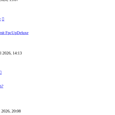
Neuester
z
Beitrag
k mit FpcUpDeluxe
l 2026, 14:13
Neuester
Beitrag
h?
 2026, 20:08