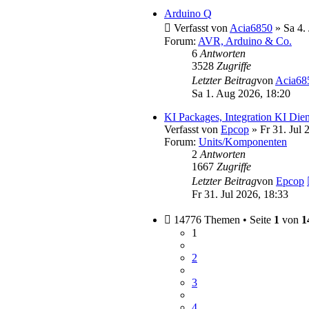
Arduino Q
Verfasst von
Acia6850
» Sa 4. 
Forum:
AVR, Arduino & Co.
6
Antworten
3528
Zugriffe
Letzter Beitrag
von
Acia68
Sa 1. Aug 2026, 18:20
KI Packages, Integration KI Dien
Verfasst von
Epcop
» Fr 31. Jul 
Forum:
Units/Komponenten
2
Antworten
1667
Zugriffe
Letzter Beitrag
von
Epcop
Fr 31. Jul 2026, 18:33
14776 Themen • Seite
1
von
1
1
2
3
4