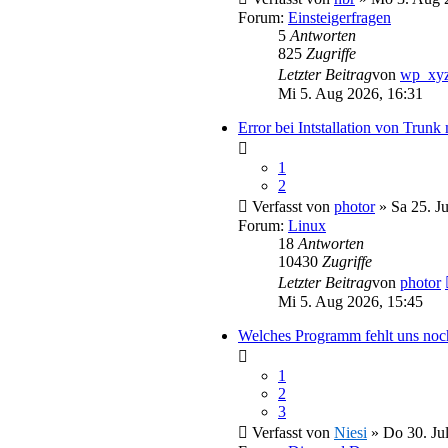
Forum:
Einsteigerfragen
5
Antworten
825
Zugriffe
Letzter Beitrag
von
wp_xy
Mi 5. Aug 2026, 16:31
Error bei Intstallation von Trun
1
2
Verfasst von
photor
» Sa 25. Ju
Forum:
Linux
18
Antworten
10430
Zugriffe
Letzter Beitrag
von
photor
Mi 5. Aug 2026, 15:45
Welches Programm fehlt uns noc
1
2
3
Verfasst von
Niesi
» Do 30. Jul