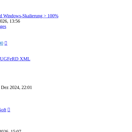
Beitrag
nd Windows-Skalierung > 100%
026, 13:56
ges
Neuester
00
Beitrag
on ZUGFeRD XML
 Dez 2024, 22:01
Neuester
oft
Beitrag
2026, 15:07