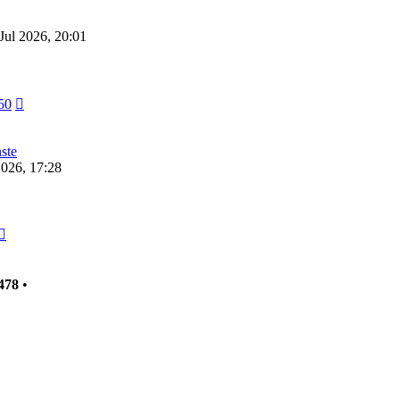
Jul 2026, 20:01
Neuester
50
Beitrag
ste
2026, 17:28
Neuester
Beitrag
478
•