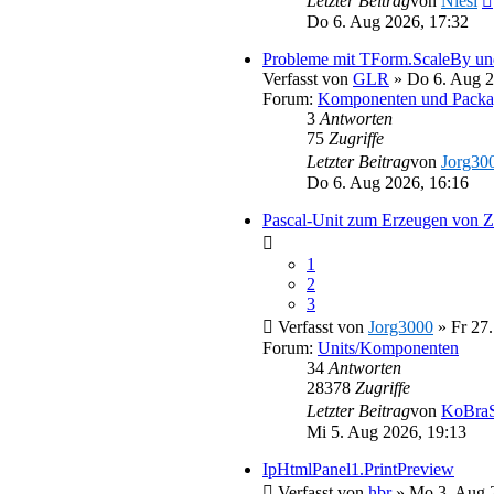
Letzter Beitrag
von
Niesi
Do 6. Aug 2026, 17:32
Probleme mit TForm.ScaleBy u
Verfasst von
GLR
» Do 6. Aug 2
Forum:
Komponenten und Packa
3
Antworten
75
Zugriffe
Letzter Beitrag
von
Jorg30
Do 6. Aug 2026, 16:16
Pascal-Unit zum Erzeugen v
1
2
3
Verfasst von
Jorg3000
» Fr 27.
Forum:
Units/Komponenten
34
Antworten
28378
Zugriffe
Letzter Beitrag
von
KoBraS
Mi 5. Aug 2026, 19:13
IpHtmlPanel1.PrintPreview
Verfasst von
hbr
» Mo 3. Aug 