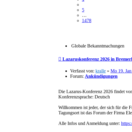
5
…
1478
Globale Bekanntmachungen
Beitrag
Lazaruskonferenz 2026 in Bremerh
Verfasst von:
kralle
»
Mo 19. Jan
Forum:
Ankündigungen
Die Lazarus-Konferenz 2026 findet vom
Konferenzsprache: Deutsch
Willkommen ist jeder, der sich für die 
Tagungsort ist das Forum der Firma El
Alle Infos und Anmeldung unter:
https