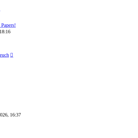
Neuester
Beitrag
 Papers!
18:16
Neuester
euch
Beitrag
026, 16:37
Neuester