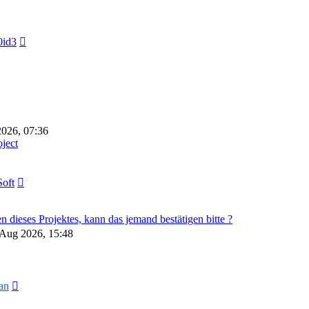
Neuester
id3
Beitrag
026, 07:36
ject
Neuester
oft
Beitrag
dieses Projektes, kann das jemand bestätigen bitte ?
 Aug 2026, 15:48
Neuester
an
Beitrag