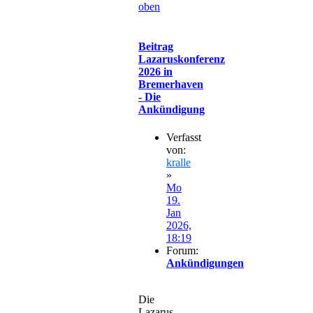
oben
Beitrag
Lazaruskonferenz
2026 in
Bremerhaven
- Die
Ankündigung
Verfasst
von:
kralle
»
Mo
19.
Jan
2026,
18:19
Forum:
Ankündigungen
Die
Lazarus-