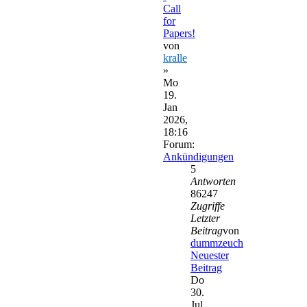
Call
for
Papers!
von
kralle
»
Mo
19.
Jan
2026,
18:16
Forum:
Ankündigungen
5
Antworten
86247
Zugriffe
Letzter
Beitrag
von
dummzeuch
Neuester
Beitrag
Do
30.
Jul