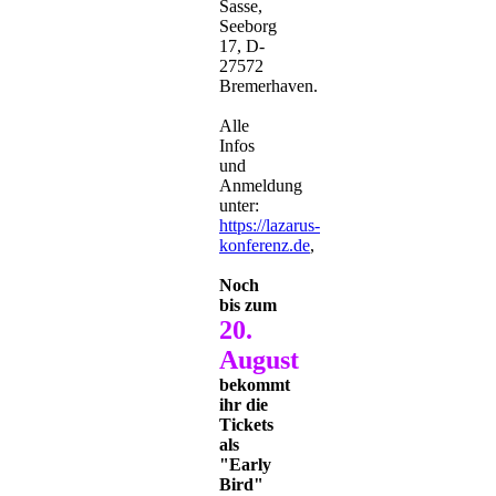
Sasse,
Seeborg
17, D-
27572
Bremerhaven.
Alle
Infos
und
Anmeldung
unter:
https://lazarus-
konferenz.de
,
Noch
bis zum
20.
August
bekommt
ihr die
Tickets
als
"Early
Bird"