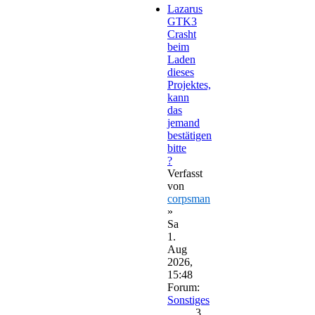
Lazarus
GTK3
Crasht
beim
Laden
dieses
Projektes,
kann
das
jemand
bestätigen
bitte
?
Verfasst
von
corpsman
»
Sa
1.
Aug
2026,
15:48
Forum:
Sonstiges
3