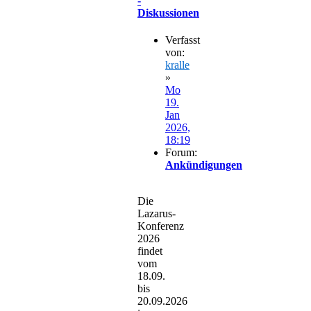
-
Diskussionen
Verfasst
von:
kralle
»
Mo
19.
Jan
2026,
18:19
Forum:
Ankündigungen
Die
Lazarus-
Konferenz
2026
findet
vom
18.09.
bis
20.09.2026