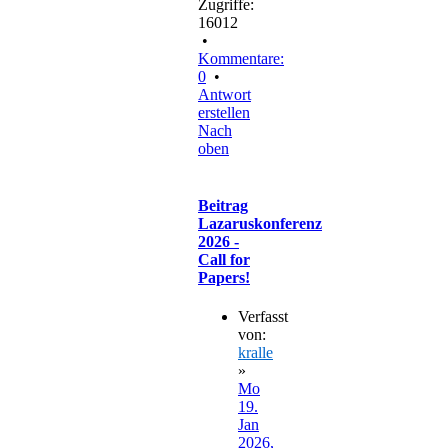
Zugriffe:
16012
•
Kommentare:
0
•
Antwort
erstellen
Nach
oben
Beitrag
Lazaruskonferenz
2026 -
Call for
Papers!
Verfasst
von:
kralle
»
Mo
19.
Jan
2026,