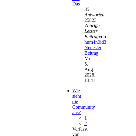
Das
35
Antworten
25823
Zugriffe
Letzter
Beitrag
von
hum4n0id3
Neuester
Beitrag
Mi
5.
Aug
2026,
13:41
Wie
sieht
die
Community
aus?
1
2
Verfasst
von