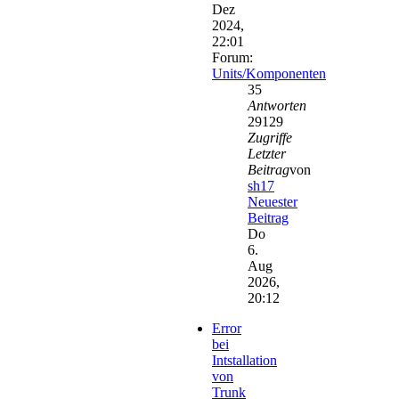
Dez
2024,
22:01
Forum:
Units/Komponenten
35
Antworten
29129
Zugriffe
Letzter
Beitrag
von
sh17
Neuester
Beitrag
Do
6.
Aug
2026,
20:12
Error
bei
Intstallation
von
Trunk