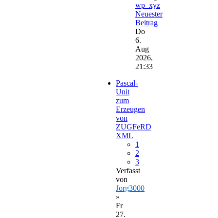
wp_xyz
Neuester
Beitrag
Do
6.
Aug
2026,
21:33
Pascal-
Unit
zum
Erzeugen
von
ZUGFeRD
XML
1
2
3
Verfasst
von
Jorg3000
»
Fr
27.