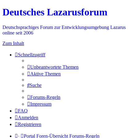
Deutsches Lazarusforum
Deutschsprachiges Forum zur Entwicklungsumgebung Lazarus
online seit 2006
Zum Inhalt
Schnellzugriff
Unbeantwortete Themen
Aktive Themen
Suche
Forums-Regeln
Impressum
FAQ
Anmelden
Registrieren
·
Portal
Foren-Übersicht
Forums-Regeln