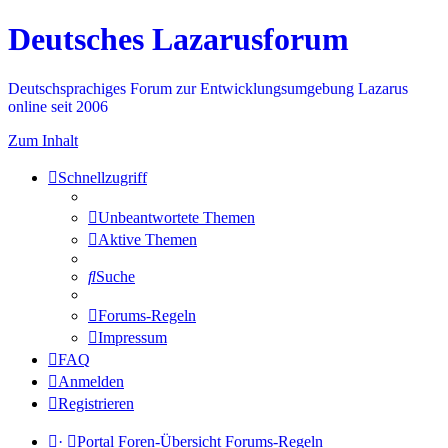
Deutsches Lazarusforum
Deutschsprachiges Forum zur Entwicklungsumgebung Lazarus
online seit 2006
Zum Inhalt
Schnellzugriff
Unbeantwortete Themen
Aktive Themen
Suche
Forums-Regeln
Impressum
FAQ
Anmelden
Registrieren
·
Portal
Foren-Übersicht
Forums-Regeln