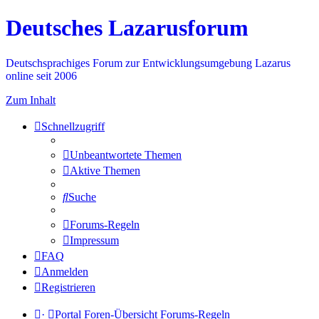
Deutsches Lazarusforum
Deutschsprachiges Forum zur Entwicklungsumgebung Lazarus
online seit 2006
Zum Inhalt
Schnellzugriff
Unbeantwortete Themen
Aktive Themen
Suche
Forums-Regeln
Impressum
FAQ
Anmelden
Registrieren
·
Portal
Foren-Übersicht
Forums-Regeln