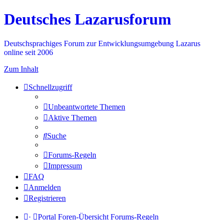
Deutsches Lazarusforum
Deutschsprachiges Forum zur Entwicklungsumgebung Lazarus
online seit 2006
Zum Inhalt
Schnellzugriff
Unbeantwortete Themen
Aktive Themen
Suche
Forums-Regeln
Impressum
FAQ
Anmelden
Registrieren
·
Portal
Foren-Übersicht
Forums-Regeln