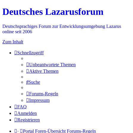
Deutsches Lazarusforum
Deutschsprachiges Forum zur Entwicklungsumgebung Lazarus
online seit 2006
Zum Inhalt
Schnellzugriff
Unbeantwortete Themen
Aktive Themen
Suche
Forums-Regeln
Impressum
FAQ
Anmelden
Registrieren
·
Portal
Foren-Übersicht
Forums-Regeln