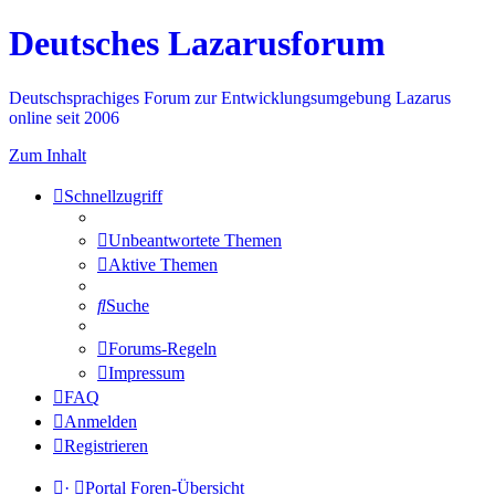
Deutsches Lazarusforum
Deutschsprachiges Forum zur Entwicklungsumgebung Lazarus
online seit 2006
Zum Inhalt
Schnellzugriff
Unbeantwortete Themen
Aktive Themen
Suche
Forums-Regeln
Impressum
FAQ
Anmelden
Registrieren
·
Portal
Foren-Übersicht