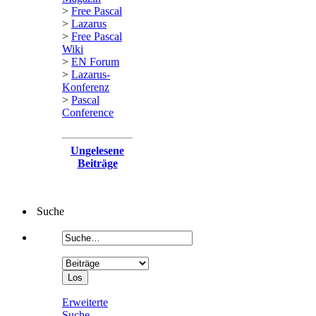
>
Free Pascal
>
Lazarus
>
Free Pascal
Wiki
>
EN Forum
>
Lazarus-
Konferenz
>
Pascal
Conference
Ungelesene
Beiträge
Suche
Erweiterte
Suche