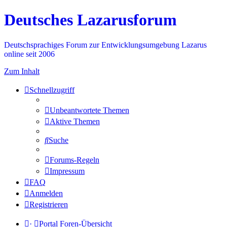
Deutsches Lazarusforum
Deutschsprachiges Forum zur Entwicklungsumgebung Lazarus
online seit 2006
Zum Inhalt
Schnellzugriff
Unbeantwortete Themen
Aktive Themen
Suche
Forums-Regeln
Impressum
FAQ
Anmelden
Registrieren
·
Portal
Foren-Übersicht