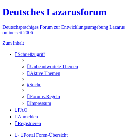
Deutsches Lazarusforum
Deutschsprachiges Forum zur Entwicklungsumgebung Lazarus
online seit 2006
Zum Inhalt
Schnellzugriff
Unbeantwortete Themen
Aktive Themen
Suche
Forums-Regeln
Impressum
FAQ
Anmelden
Registrieren
·
Portal
Foren-Übersicht