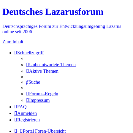
Deutsches Lazarusforum
Deutschsprachiges Forum zur Entwicklungsumgebung Lazarus
online seit 2006
Zum Inhalt
Schnellzugriff
Unbeantwortete Themen
Aktive Themen
Suche
Forums-Regeln
Impressum
FAQ
Anmelden
Registrieren
·
Portal
Foren-Übersicht