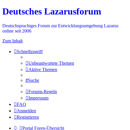
Deutsches Lazarusforum
Deutschsprachiges Forum zur Entwicklungsumgebung Lazarus
online seit 2006
Zum Inhalt
Schnellzugriff
Unbeantwortete Themen
Aktive Themen
Suche
Forums-Regeln
Impressum
FAQ
Anmelden
Registrieren
·
Portal
Foren-Übersicht