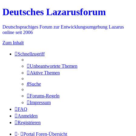
Deutsches Lazarusforum
Deutschsprachiges Forum zur Entwicklungsumgebung Lazarus
online seit 2006
Zum Inhalt
Schnellzugriff
Unbeantwortete Themen
Aktive Themen
Suche
Forums-Regeln
Impressum
FAQ
Anmelden
Registrieren
·
Portal
Foren-Übersicht