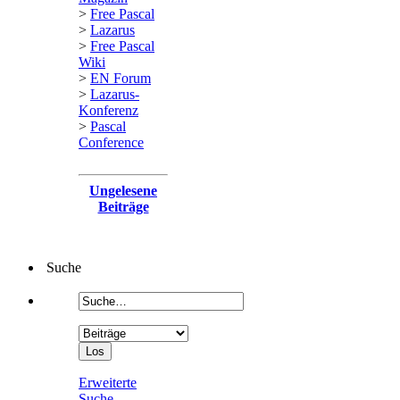
>
Free Pascal
>
Lazarus
>
Free Pascal
Wiki
>
EN Forum
>
Lazarus-
Konferenz
>
Pascal
Conference
Ungelesene
Beiträge
Suche
Erweiterte
Suche