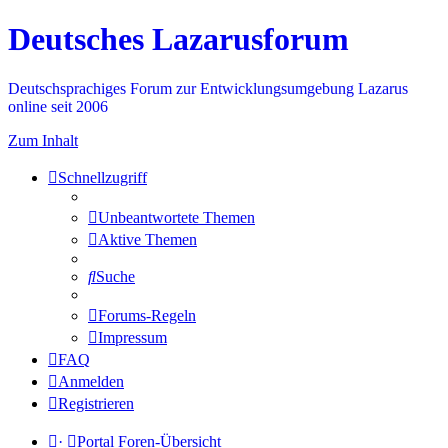
Deutsches Lazarusforum
Deutschsprachiges Forum zur Entwicklungsumgebung Lazarus
online seit 2006
Zum Inhalt
Schnellzugriff
Unbeantwortete Themen
Aktive Themen
Suche
Forums-Regeln
Impressum
FAQ
Anmelden
Registrieren
·
Portal
Foren-Übersicht