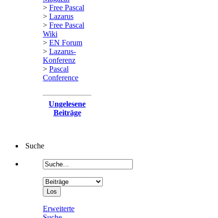
>
Free Pascal
>
Lazarus
>
Free Pascal
Wiki
>
EN Forum
>
Lazarus-
Konferenz
>
Pascal
Conference
Ungelesene
Beiträge
Suche
Erweiterte
Suche