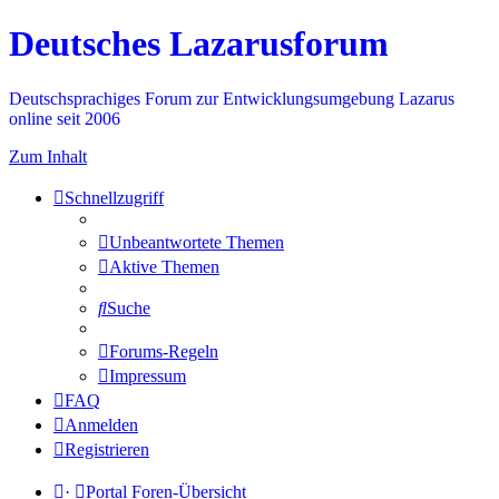
Deutsches Lazarusforum
Deutschsprachiges Forum zur Entwicklungsumgebung Lazarus
online seit 2006
Zum Inhalt
Schnellzugriff
Unbeantwortete Themen
Aktive Themen
Suche
Forums-Regeln
Impressum
FAQ
Anmelden
Registrieren
·
Portal
Foren-Übersicht