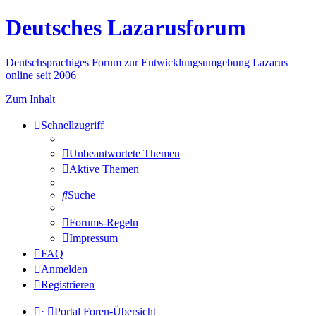
Deutsches Lazarusforum
Deutschsprachiges Forum zur Entwicklungsumgebung Lazarus
online seit 2006
Zum Inhalt
Schnellzugriff
Unbeantwortete Themen
Aktive Themen
Suche
Forums-Regeln
Impressum
FAQ
Anmelden
Registrieren
·
Portal
Foren-Übersicht