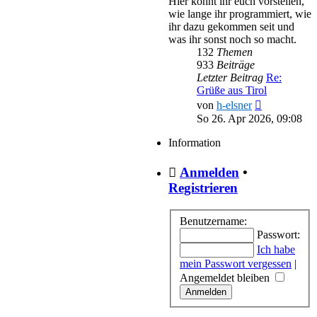
Hier könnt ihr euch vorstellen,
wie lange ihr programmiert, wie
ihr dazu gekommen seit und
was ihr sonst noch so macht.
132
Themen
933
Beiträge
Letzter Beitrag
Re:
Grüße aus Tirol
Neuester
von
h-elsner
Beitrag
So 26. Apr 2026, 09:08
Information
Anmelden
•
Registrieren
Benutzername:
Passwort:
Ich habe
mein Passwort vergessen
|
Angemeldet bleiben