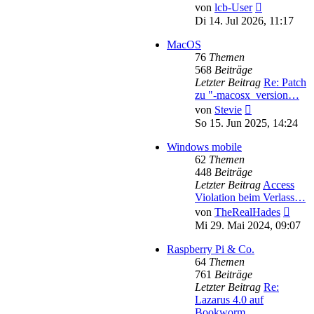
Neuester
von
lcb-User
Beitrag
Di 14. Jul 2026, 11:17
MacOS
76
Themen
568
Beiträge
Letzter Beitrag
Re: Patch
zu "-macosx_version…
Neuester
von
Stevie
Beitrag
So 15. Jun 2025, 14:24
Windows mobile
62
Themen
448
Beiträge
Letzter Beitrag
Access
Violation beim Verlass…
Neues
von
TheRealHades
Beitr
Mi 29. Mai 2024, 09:07
Raspberry Pi & Co.
64
Themen
761
Beiträge
Letzter Beitrag
Re:
Lazarus 4.0 auf
Bookworm …