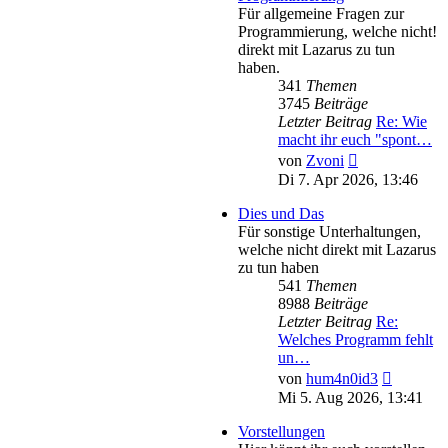
Für allgemeine Fragen zur
Programmierung, welche nicht!
direkt mit Lazarus zu tun
haben.
341
Themen
3745
Beiträge
Letzter Beitrag
Re: Wie
macht ihr euch "spont…
Neuester
von
Zvoni
Beitrag
Di 7. Apr 2026, 13:46
Dies und Das
Für sonstige Unterhaltungen,
welche nicht direkt mit Lazarus
zu tun haben
541
Themen
8988
Beiträge
Letzter Beitrag
Re:
Welches Programm fehlt
un…
Neuester
von
hum4n0id3
Beitrag
Mi 5. Aug 2026, 13:41
Vorstellungen