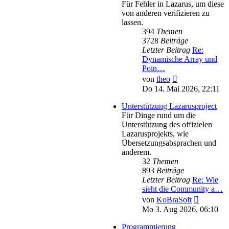
Für Fehler in Lazarus, um diese
von anderen verifizieren zu
lassen.
394
Themen
3728
Beiträge
Letzter Beitrag
Re:
Dynamische Array und
Poin…
Neuester
von
theo
Beitrag
Do 14. Mai 2026, 22:11
Unterstützung Lazarusproject
Für Dinge rund um die
Unterstützung des offizielen
Lazarusprojekts, wie
Übersetzungsabsprachen und
anderem.
32
Themen
893
Beiträge
Letzter Beitrag
Re: Wie
sieht die Community a…
Neuester
von
KoBraSoft
Beitrag
Mo 3. Aug 2026, 06:10
Programmierung