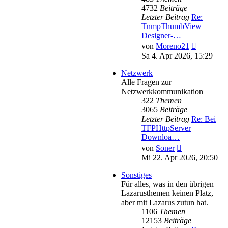
4732
Beiträge
Letzter Beitrag
Re:
TnmpThumbView –
Designer-…
Neuester
von
Moreno21
Beitrag
Sa 4. Apr 2026, 15:29
Netzwerk
Alle Fragen zur
Netzwerkkommunikation
322
Themen
3065
Beiträge
Letzter Beitrag
Re: Bei
TFPHttpServer
Downloa…
Neuester
von
Soner
Beitrag
Mi 22. Apr 2026, 20:50
Sonstiges
Für alles, was in den übrigen
Lazarusthemen keinen Platz,
aber mit Lazarus zutun hat.
1106
Themen
12153
Beiträge