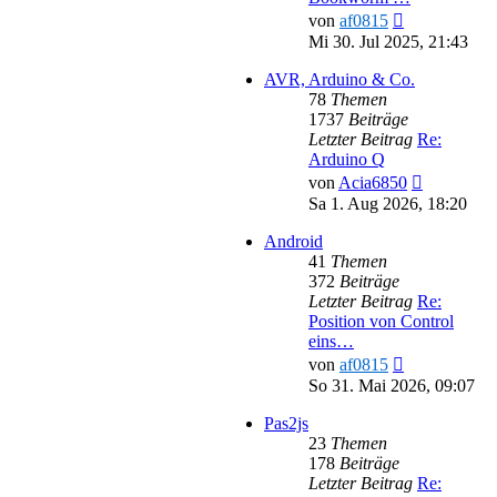
Neuester
von
af0815
Beitrag
Mi 30. Jul 2025, 21:43
AVR, Arduino & Co.
78
Themen
1737
Beiträge
Letzter Beitrag
Re:
Arduino Q
Neuester
von
Acia6850
Beitrag
Sa 1. Aug 2026, 18:20
Android
41
Themen
372
Beiträge
Letzter Beitrag
Re:
Position von Control
eins…
Neuester
von
af0815
Beitrag
So 31. Mai 2026, 09:07
Pas2js
23
Themen
178
Beiträge
Letzter Beitrag
Re: