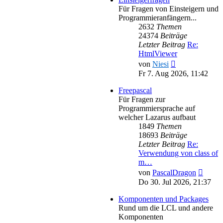
Für Fragen von Einsteigern und
Programmieranfängern...
2632
Themen
24374
Beiträge
Letzter Beitrag
Re:
HtmlViewer
Neuester
von
Niesi
Beitrag
Fr 7. Aug 2026, 11:42
Freepascal
Für Fragen zur
Programmiersprache auf
welcher Lazarus aufbaut
1849
Themen
18693
Beiträge
Letzter Beitrag
Re:
Verwendung von class of
m…
Neues
von
PascalDragon
Beitra
Do 30. Jul 2026, 21:37
Komponenten und Packages
Rund um die LCL und andere
Komponenten