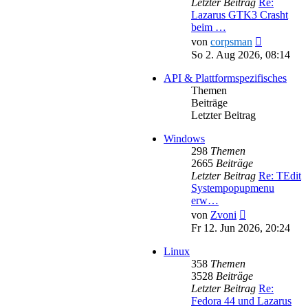
Letzter Beitrag
Re:
Lazarus GTK3 Crasht
beim …
Neuester
von
corpsman
Beitrag
So 2. Aug 2026, 08:14
API & Plattformspezifisches
Themen
Beiträge
Letzter Beitrag
Windows
298
Themen
2665
Beiträge
Letzter Beitrag
Re: TEdit
Systempopupmenu
erw…
Neuester
von
Zvoni
Beitrag
Fr 12. Jun 2026, 20:24
Linux
358
Themen
3528
Beiträge
Letzter Beitrag
Re:
Fedora 44 und Lazarus