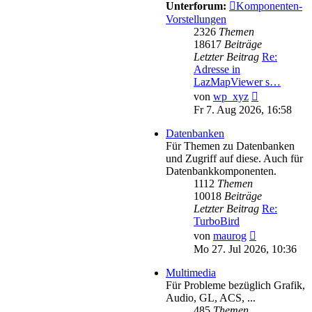
Unterforum:
Komponenten-
Vorstellungen
2326
Themen
18617
Beiträge
Letzter Beitrag
Re:
Adresse in
LazMapViewer s…
Neuester
von
wp_xyz
Beitrag
Fr 7. Aug 2026, 16:58
Datenbanken
Für Themen zu Datenbanken
und Zugriff auf diese. Auch für
Datenbankkomponenten.
1112
Themen
10018
Beiträge
Letzter Beitrag
Re:
TurboBird
Neuester
von
maurog
Beitrag
Mo 27. Jul 2026, 10:36
Multimedia
Für Probleme bezüglich Grafik,
Audio, GL, ACS, ...
485
Themen