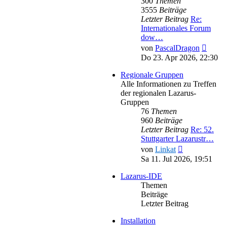
300
Themen
3555
Beiträge
Letzter Beitrag
Re:
Internationales Forum
dow…
Neues
von
PascalDragon
Beitra
Do 23. Apr 2026, 22:30
Regionale Gruppen
Alle Informationen zu Treffen
der regionalen Lazarus-
Gruppen
76
Themen
960
Beiträge
Letzter Beitrag
Re: 52.
Stuttgarter Lazarustr…
Neuester
von
Linkat
Beitrag
Sa 11. Jul 2026, 19:51
Lazarus-IDE
Themen
Beiträge
Letzter Beitrag
Installation