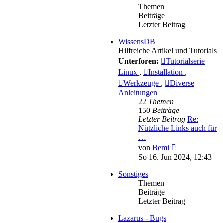
Themen
Beiträge
Letzter Beitrag
WissensDB
Hilfreiche Artikel und Tutorials
Unterforen:
Tutorialserie
Linux
,
Installation
,
Werkzeuge
,
Diverse
Anleitungen
22
Themen
150
Beiträge
Letzter Beitrag
Re:
Nützliche Links auch für
…
Neuester
von
Bemi
Beitrag
So 16. Jun 2024, 12:43
Sonstiges
Themen
Beiträge
Letzter Beitrag
Lazarus - Bugs