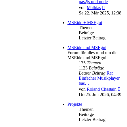
pas2js und node
Neuester
von
Mathias
Beitrag
Sa 22. Mär 2025, 12:38
MSEide + MSEgui
Themen
Beiträge
Letzter Beitrag
MSEide und MSEgui
Forum für alles rund um die
MSEide und MSEgui
135
Themen
1123
Beiträge
Letzter Beitrag
Re:
Einfacher Musikplayer
bas…
Neu
von
Roland Chastain
Bei
Do 25. Jun 2026, 04:39
Projekte
Themen
Beiträge
Letzter Beitrag