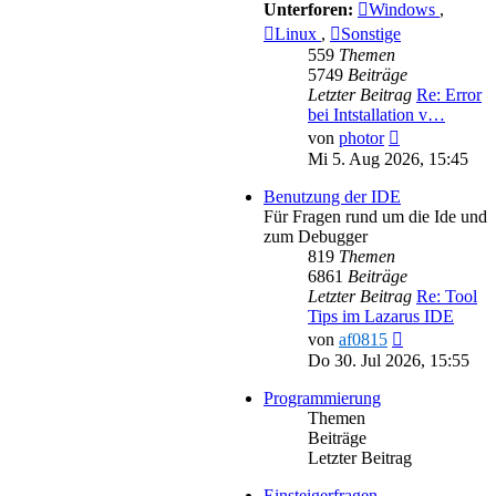
Unterforen:
Windows
,
Linux
,
Sonstige
559
Themen
5749
Beiträge
Letzter Beitrag
Re: Error
bei Intstallation v…
Neuester
von
photor
Beitrag
Mi 5. Aug 2026, 15:45
Benutzung der IDE
Für Fragen rund um die Ide und
zum Debugger
819
Themen
6861
Beiträge
Letzter Beitrag
Re: Tool
Tips im Lazarus IDE
Neuester
von
af0815
Beitrag
Do 30. Jul 2026, 15:55
Programmierung
Themen
Beiträge
Letzter Beitrag
Einsteigerfragen