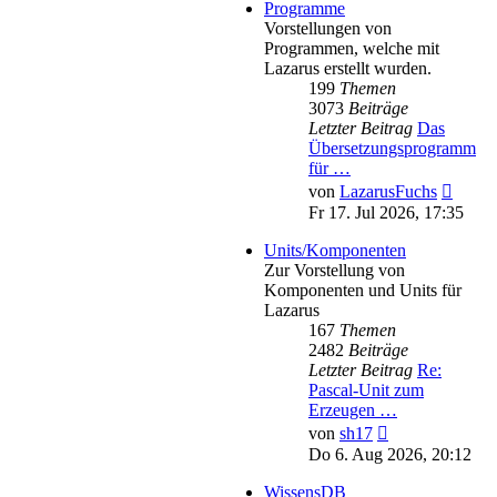
Programme
Vorstellungen von
Programmen, welche mit
Lazarus erstellt wurden.
199
Themen
3073
Beiträge
Letzter Beitrag
Das
Übersetzungsprogramm
für …
Neues
von
LazarusFuchs
Beitra
Fr 17. Jul 2026, 17:35
Units/Komponenten
Zur Vorstellung von
Komponenten und Units für
Lazarus
167
Themen
2482
Beiträge
Letzter Beitrag
Re:
Pascal-Unit zum
Erzeugen …
Neuester
von
sh17
Beitrag
Do 6. Aug 2026, 20:12
WissensDB