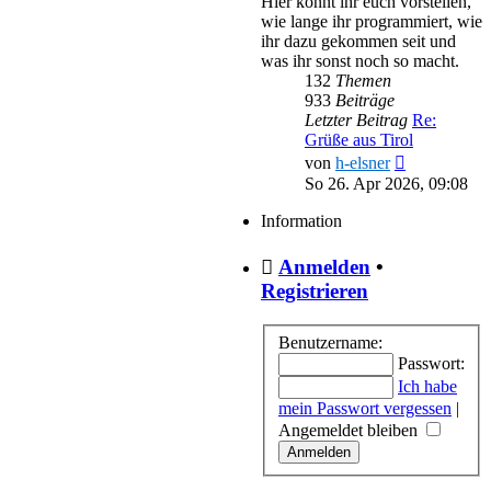
Hier könnt ihr euch vorstellen,
wie lange ihr programmiert, wie
ihr dazu gekommen seit und
was ihr sonst noch so macht.
132
Themen
933
Beiträge
Letzter Beitrag
Re:
Grüße aus Tirol
Neuester
von
h-elsner
Beitrag
So 26. Apr 2026, 09:08
Information
Anmelden
•
Registrieren
Benutzername:
Passwort:
Ich habe
mein Passwort vergessen
|
Angemeldet bleiben