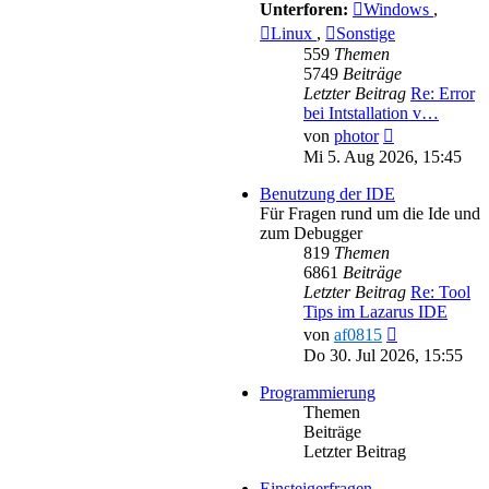
Unterforen:
Windows
,
Linux
,
Sonstige
559
Themen
5749
Beiträge
Letzter Beitrag
Re: Error
bei Intstallation v…
Neuester
von
photor
Beitrag
Mi 5. Aug 2026, 15:45
Benutzung der IDE
Für Fragen rund um die Ide und
zum Debugger
819
Themen
6861
Beiträge
Letzter Beitrag
Re: Tool
Tips im Lazarus IDE
Neuester
von
af0815
Beitrag
Do 30. Jul 2026, 15:55
Programmierung
Themen
Beiträge
Letzter Beitrag
Einsteigerfragen