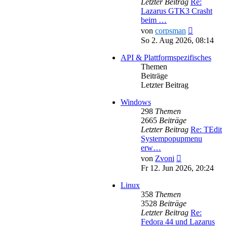
Letzter Beitrag
Re:
Lazarus GTK3 Crasht
beim …
Neuester
von
corpsman
Beitrag
So 2. Aug 2026, 08:14
API & Plattformspezifisches
Themen
Beiträge
Letzter Beitrag
Windows
298
Themen
2665
Beiträge
Letzter Beitrag
Re: TEdit
Systempopupmenu
erw…
Neuester
von
Zvoni
Beitrag
Fr 12. Jun 2026, 20:24
Linux
358
Themen
3528
Beiträge
Letzter Beitrag
Re:
Fedora 44 und Lazarus