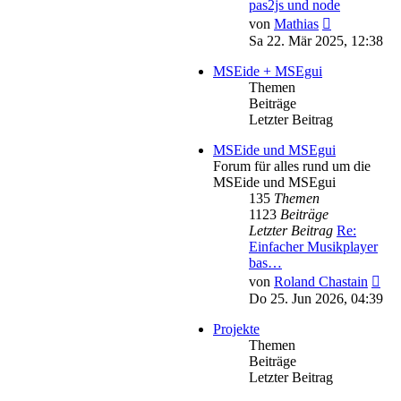
pas2js und node
Neuester
von
Mathias
Beitrag
Sa 22. Mär 2025, 12:38
MSEide + MSEgui
Themen
Beiträge
Letzter Beitrag
MSEide und MSEgui
Forum für alles rund um die
MSEide und MSEgui
135
Themen
1123
Beiträge
Letzter Beitrag
Re:
Einfacher Musikplayer
bas…
Neu
von
Roland Chastain
Bei
Do 25. Jun 2026, 04:39
Projekte
Themen
Beiträge
Letzter Beitrag