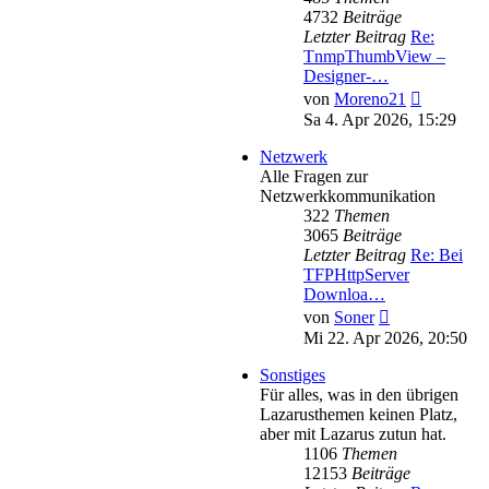
4732
Beiträge
Letzter Beitrag
Re:
TnmpThumbView –
Designer-…
Neuester
von
Moreno21
Beitrag
Sa 4. Apr 2026, 15:29
Netzwerk
Alle Fragen zur
Netzwerkkommunikation
322
Themen
3065
Beiträge
Letzter Beitrag
Re: Bei
TFPHttpServer
Downloa…
Neuester
von
Soner
Beitrag
Mi 22. Apr 2026, 20:50
Sonstiges
Für alles, was in den übrigen
Lazarusthemen keinen Platz,
aber mit Lazarus zutun hat.
1106
Themen
12153
Beiträge