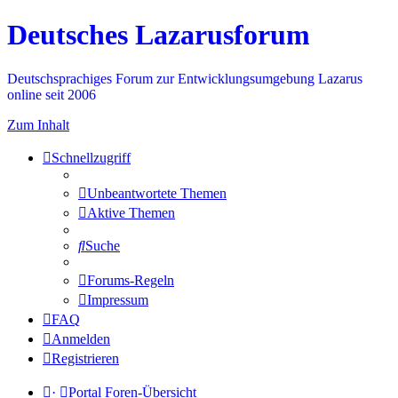
Deutsches Lazarusforum
Deutschsprachiges Forum zur Entwicklungsumgebung Lazarus
online seit 2006
Zum Inhalt
Schnellzugriff
Unbeantwortete Themen
Aktive Themen
Suche
Forums-Regeln
Impressum
FAQ
Anmelden
Registrieren
·
Portal
Foren-Übersicht