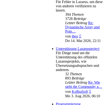
Für Fehler in Lazarus, um diese
von anderen verifizieren zu
lassen.
394
Themen
3728
Beiträge
Letzter Beitrag
Re:
Dynamische Array und
Poin…
Neuester
von
theo
Beitrag
Do 14. Mai 2026, 22:11
Unterstützung Lazarusproject
Für Dinge rund um die
Unterstützung des offizielen
Lazarusprojekts, wie
Übersetzungsabsprachen und
anderem.
32
Themen
893
Beiträge
Letzter Beitrag
Re: Wie
sieht die Community a…
Neuester
von
KoBraSoft
Beitrag
Mo 3. Aug 2026, 06:10
Programmierung