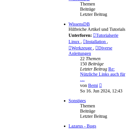
Themen
Beiträge
Letzter Beitrag
WissensDB
Hilfreiche Artikel und Tutorials
Unterforen:
Tutorialserie
Linux
,
Installation
,
Werkzeuge
,
Diverse
Anleitungen
22
Themen
150
Beiträge
Letzter Beitrag
Re:
Nützliche Links auch für
…
Neuester
von
Bemi
Beitrag
So 16. Jun 2024, 12:43
Sonstiges
Themen
Beiträge
Letzter Beitrag
Lazarus - Bugs