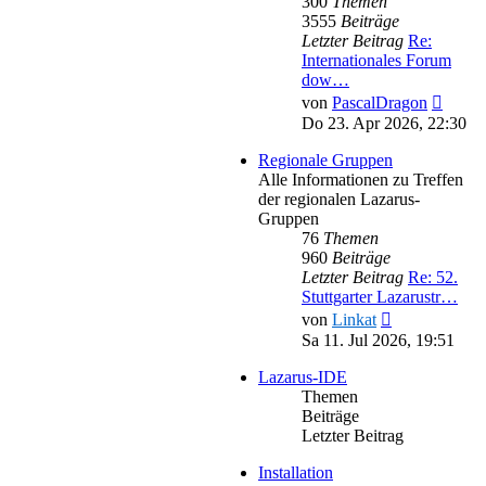
300
Themen
3555
Beiträge
Letzter Beitrag
Re:
Internationales Forum
dow…
Neues
von
PascalDragon
Beitra
Do 23. Apr 2026, 22:30
Regionale Gruppen
Alle Informationen zu Treffen
der regionalen Lazarus-
Gruppen
76
Themen
960
Beiträge
Letzter Beitrag
Re: 52.
Stuttgarter Lazarustr…
Neuester
von
Linkat
Beitrag
Sa 11. Jul 2026, 19:51
Lazarus-IDE
Themen
Beiträge
Letzter Beitrag
Installation