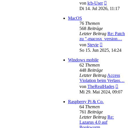
Neuester
von
lcb-User
Beitrag
Di 14. Jul 2026, 11:17
MacOS
76
Themen
568
Beiträge
Letzter Beitrag
Re: Patch
zu "-macosx_version…
Neuester
von
Stevie
Beitrag
So 15. Jun 2025, 14:24
Windows mobile
62
Themen
448
Beiträge
Letzter Beitrag
Access
Violation beim Verlass…
Neues
von
TheRealHades
Beitr
Mi 29. Mai 2024, 09:07
Raspberry Pi & Co.
64
Themen
761
Beiträge
Letzter Beitrag
Re:
Lazarus 4.0 auf
Bookworm …