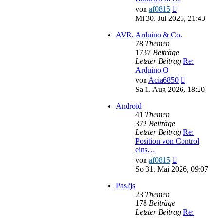
Neuester
von
af0815
Beitrag
Mi 30. Jul 2025, 21:43
AVR, Arduino & Co.
78
Themen
1737
Beiträge
Letzter Beitrag
Re:
Arduino Q
Neuester
von
Acia6850
Beitrag
Sa 1. Aug 2026, 18:20
Android
41
Themen
372
Beiträge
Letzter Beitrag
Re:
Position von Control
eins…
Neuester
von
af0815
Beitrag
So 31. Mai 2026, 09:07
Pas2js
23
Themen
178
Beiträge
Letzter Beitrag
Re: