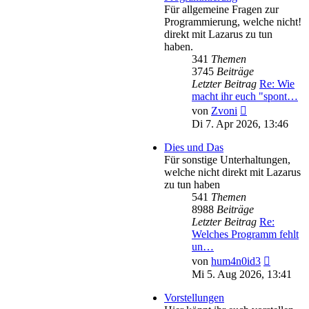
Für allgemeine Fragen zur
Programmierung, welche nicht!
direkt mit Lazarus zu tun
haben.
341
Themen
3745
Beiträge
Letzter Beitrag
Re: Wie
macht ihr euch "spont…
Neuester
von
Zvoni
Beitrag
Di 7. Apr 2026, 13:46
Dies und Das
Für sonstige Unterhaltungen,
welche nicht direkt mit Lazarus
zu tun haben
541
Themen
8988
Beiträge
Letzter Beitrag
Re:
Welches Programm fehlt
un…
Neuester
von
hum4n0id3
Beitrag
Mi 5. Aug 2026, 13:41
Vorstellungen