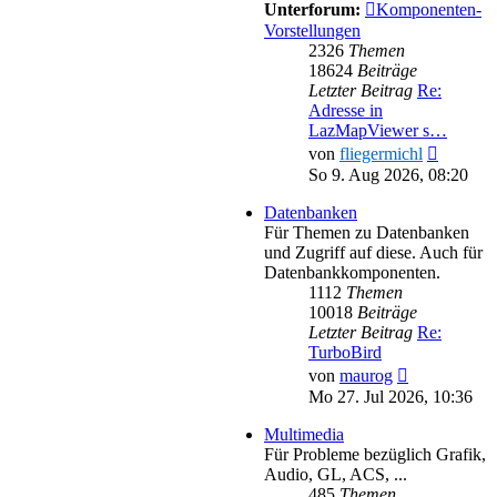
Unterforum:
Komponenten-
Vorstellungen
2326
Themen
18624
Beiträge
Letzter Beitrag
Re:
Adresse in
LazMapViewer s…
Neueste
von
fliegermichl
Beitrag
So 9. Aug 2026, 08:20
Datenbanken
Für Themen zu Datenbanken
und Zugriff auf diese. Auch für
Datenbankkomponenten.
1112
Themen
10018
Beiträge
Letzter Beitrag
Re:
TurboBird
Neuester
von
maurog
Beitrag
Mo 27. Jul 2026, 10:36
Multimedia
Für Probleme bezüglich Grafik,
Audio, GL, ACS, ...
485
Themen