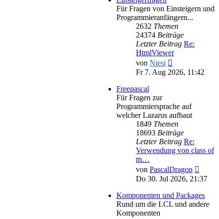
Für Fragen von Einsteigern und
Programmieranfängern...
2632
Themen
24374
Beiträge
Letzter Beitrag
Re:
HtmlViewer
Neuester
von
Niesi
Beitrag
Fr 7. Aug 2026, 11:42
Freepascal
Für Fragen zur
Programmiersprache auf
welcher Lazarus aufbaut
1849
Themen
18693
Beiträge
Letzter Beitrag
Re:
Verwendung von class of
m…
Neues
von
PascalDragon
Beitra
Do 30. Jul 2026, 21:37
Komponenten und Packages
Rund um die LCL und andere
Komponenten