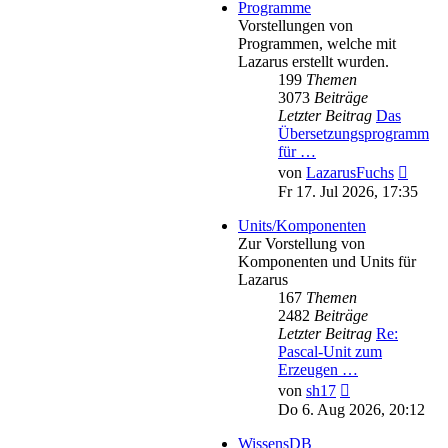
Programme
Vorstellungen von
Programmen, welche mit
Lazarus erstellt wurden.
199
Themen
3073
Beiträge
Letzter Beitrag
Das
Übersetzungsprogramm
für …
Neues
von
LazarusFuchs
Beitra
Fr 17. Jul 2026, 17:35
Units/Komponenten
Zur Vorstellung von
Komponenten und Units für
Lazarus
167
Themen
2482
Beiträge
Letzter Beitrag
Re:
Pascal-Unit zum
Erzeugen …
Neuester
von
sh17
Beitrag
Do 6. Aug 2026, 20:12
WissensDB