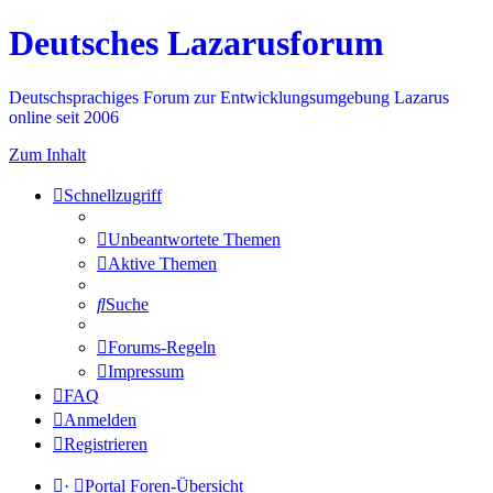
Deutsches Lazarusforum
Deutschsprachiges Forum zur Entwicklungsumgebung Lazarus
online seit 2006
Zum Inhalt
Schnellzugriff
Unbeantwortete Themen
Aktive Themen
Suche
Forums-Regeln
Impressum
FAQ
Anmelden
Registrieren
·
Portal
Foren-Übersicht