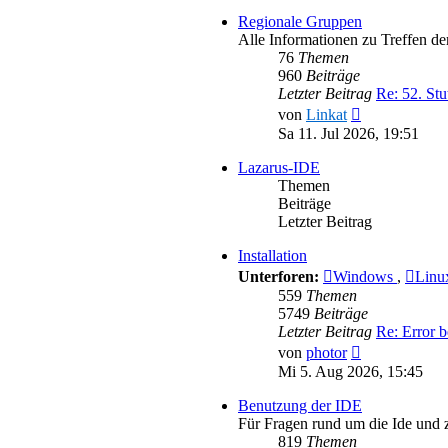
Regionale Gruppen
Alle Informationen zu Treffen d
76
Themen
960
Beiträge
Letzter Beitrag
Re: 52. Stu
Neuester
von
Linkat
Beitrag
Sa 11. Jul 2026, 19:51
Lazarus-IDE
Themen
Beiträge
Letzter Beitrag
Installation
Unterforen:
Windows
,
Lin
559
Themen
5749
Beiträge
Letzter Beitrag
Re: Error b
Neuester
von
photor
Beitrag
Mi 5. Aug 2026, 15:45
Benutzung der IDE
Für Fragen rund um die Ide und
819
Themen