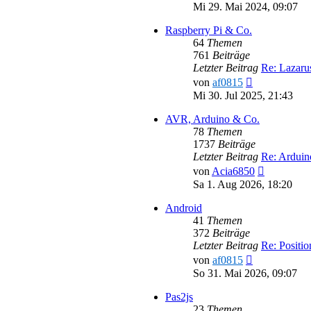
Beitr
Mi 29. Mai 2024, 09:07
Raspberry Pi & Co.
64
Themen
761
Beiträge
Letzter Beitrag
Re: Lazar
Neuester
von
af0815
Beitrag
Mi 30. Jul 2025, 21:43
AVR, Arduino & Co.
78
Themen
1737
Beiträge
Letzter Beitrag
Re: Ardui
Neuester
von
Acia6850
Beitrag
Sa 1. Aug 2026, 18:20
Android
41
Themen
372
Beiträge
Letzter Beitrag
Re: Positi
Neuester
von
af0815
Beitrag
So 31. Mai 2026, 09:07
Pas2js
23
Themen