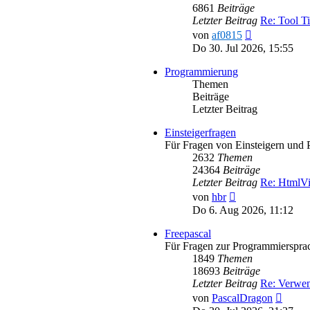
6861
Beiträge
Letzter Beitrag
Re: Tool T
Neuester
von
af0815
Beitrag
Do 30. Jul 2026, 15:55
Programmierung
Themen
Beiträge
Letzter Beitrag
Einsteigerfragen
Für Fragen von Einsteigern und 
2632
Themen
24364
Beiträge
Letzter Beitrag
Re: HtmlV
Neuester
von
hbr
Beitrag
Do 6. Aug 2026, 11:12
Freepascal
Für Fragen zur Programmiersprac
1849
Themen
18693
Beiträge
Letzter Beitrag
Re: Verwe
Neues
von
PascalDragon
Beitra