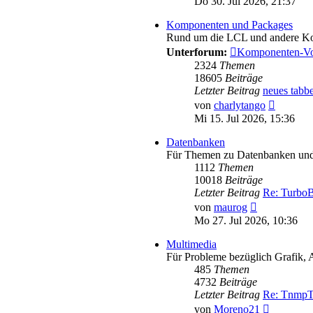
Do 30. Jul 2026, 21:37
Komponenten und Packages
Rund um die LCL und andere K
Unterforum:
Komponenten-Vo
2324
Themen
18605
Beiträge
Letzter Beitrag
neues tabb
Neueste
von
charlytango
Beitrag
Mi 15. Jul 2026, 15:36
Datenbanken
Für Themen zu Datenbanken und 
1112
Themen
10018
Beiträge
Letzter Beitrag
Re: TurboB
Neuester
von
maurog
Beitrag
Mo 27. Jul 2026, 10:36
Multimedia
Für Probleme bezüglich Grafik, 
485
Themen
4732
Beiträge
Letzter Beitrag
Re: TnmpT
Neuester
von
Moreno21