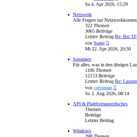
Beitrag
Sa 4. Apr 2026, 15:29
Netzwerk
Alle Fragen zur Netzwerkkommu
322
Themen
3065
Beiträge
Letzter Beitrag
Re: Bei T
Neuester
von
Soner
Beitrag
Mi 22. Apr 2026, 20:50
Sonstiges
Für alles, was in den übrigen La
1106
Themen
12153
Beiträge
Letzter Beitrag
Re: Lazar
Neuester
von
corpsman
Beitrag
So 2. Aug 2026, 08:14
API & Plattformspezifisches
Themen
Beiträge
Letzter Beitrag
Windows
298
Themen