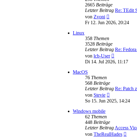
2665
Beiträge
Letzter Beitrag
Re: TEdit
Neuester
von
Zvoni
Beitrag
Fr 12. Jun 2026, 20:24
Linux
358
Themen
3528
Beiträge
Letzter Beitrag
Re: Fedora
Neuester
von
lcb-User
Beitrag
Di 14. Jul 2026, 11:17
MacOS
76
Themen
568
Beiträge
Letzter Beitrag
Re: Patch 
Neuester
von
Stevie
Beitrag
So 15. Jun 2025, 14:24
Windows mobile
62
Themen
448
Beiträge
Letzter Beitrag
Access Vio
Neues
von
TheRealHades