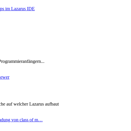
ips im Lazarus IDE
Programmieranfängern...
iewer
he auf welcher Lazarus aufbaut
ndung von class of m…
ter
g