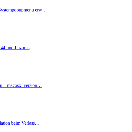
 Systempopupmenu erw…
 44 und Lazarus
zu "-macosx_version…
lation beim Verlass…
ter