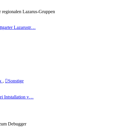
er regionalen Lazarus-Gruppen
ttgarter Lazarustr…
ux
,
Sonstige
ei Intstallation v…
 zum Debugger