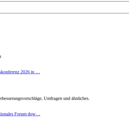
n
skonferenz 2026 in …
r
rbesserungsvorschläge, Umfragen und ähnliches.
ationales Forum dow…
ter
g