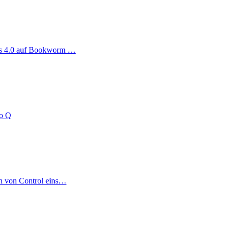
ag
us 4.0 auf Bookworm …
no Q
on von Control eins…