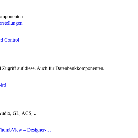
omponenten
rstellungen
ed Control
r
Zugriff auf diese. Auch für Datenbankkomponenten.
ird
Audio, GL, ACS, ...
humbView – Designer-…