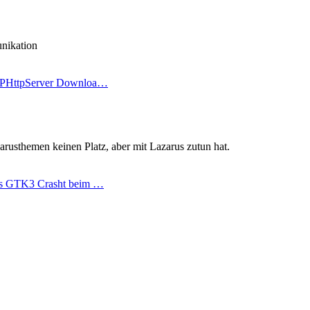
nikation
FPHttpServer Downloa…
zarusthemen keinen Platz, aber mit Lazarus zutun hat.
us GTK3 Crasht beim …