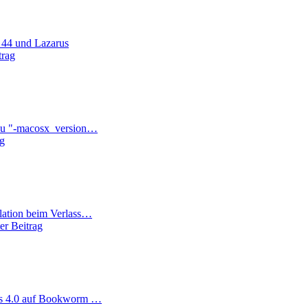
 44 und Lazarus
trag
zu "-macosx_version…
ag
lation beim Verlass…
er Beitrag
us 4.0 auf Bookworm …