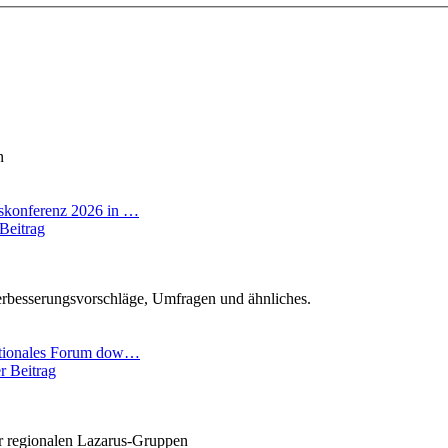
n
skonferenz 2026 in …
Beitrag
rbesserungsvorschläge, Umfragen und ähnliches.
ationales Forum dow…
r Beitrag
er regionalen Lazarus-Gruppen