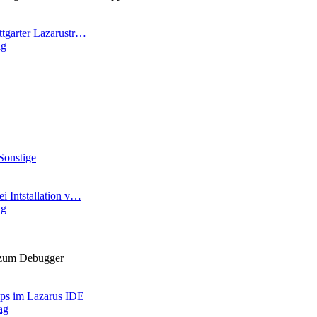
ttgarter Lazarustr…
ag
Sonstige
ei Intstallation v…
ag
 zum Debugger
ips im Lazarus IDE
ag