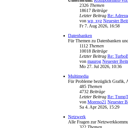
Unterforum:
Komponenten-Vors
2326
Themen
18617
Beiträge
Letzter Beitrag
Re: Adres
von
wp_xyz
Neuester Beit
Fr 7. Aug 2026, 16:58
Datenbanken
Für Themen zu Datenbanken und 
1112
Themen
10018
Beiträge
Letzter Beitrag
Re: TurboB
von
maurog
Neuester Beit
Mo 27. Jul 2026, 10:36
Multimedia
Für Probleme bezüglich Grafik, 
485
Themen
4732
Beiträge
Letzter Beitrag
Re: TnmpT
von
Moreno21
Neuester B
Sa 4. Apr 2026, 15:29
Netzwerk
Alle Fragen zur Netzwerkkommu
322
Themen