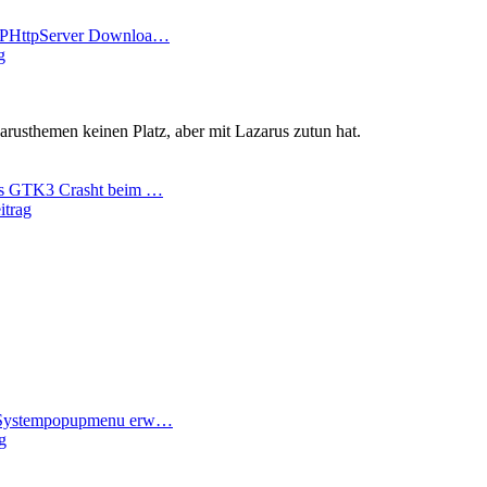
FPHttpServer Downloa…
g
zarusthemen keinen Platz, aber mit Lazarus zutun hat.
us GTK3 Crasht beim …
itrag
 Systempopupmenu erw…
g