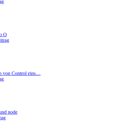
ag
no Q
itrag
on von Control eins…
ag
 und node
rag