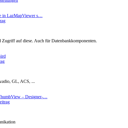
tellungen
se in LazMapViewer s…
rag
Zugriff auf diese. Auch für Datenbankkomponenten.
ird
rag
Audio, GL, ACS, ...
humbView – Designer-…
eitrag
nikation