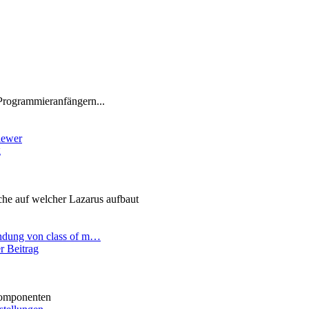
Programmieranfängern...
iewer
g
he auf welcher Lazarus aufbaut
ndung von class of m…
r Beitrag
omponenten