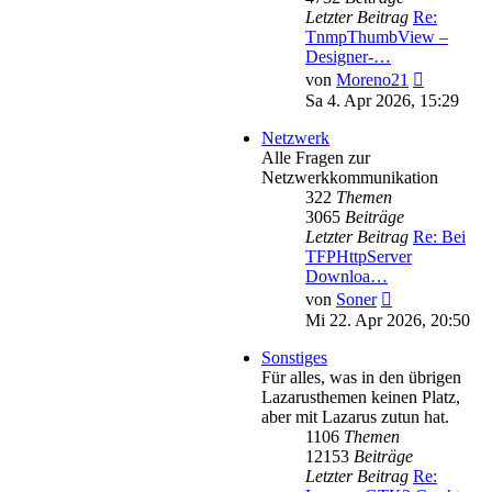
Letzter Beitrag
Re:
TnmpThumbView –
Designer-…
Neuester
von
Moreno21
Beitrag
Sa 4. Apr 2026, 15:29
Netzwerk
Alle Fragen zur
Netzwerkkommunikation
322
Themen
3065
Beiträge
Letzter Beitrag
Re: Bei
TFPHttpServer
Downloa…
Neuester
von
Soner
Beitrag
Mi 22. Apr 2026, 20:50
Sonstiges
Für alles, was in den übrigen
Lazarusthemen keinen Platz,
aber mit Lazarus zutun hat.
1106
Themen
12153
Beiträge
Letzter Beitrag
Re: