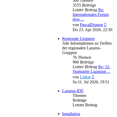
300
Themen
3555
Beiträge
Letzter Beitrag
Re:
Internationales Forum
dow…
Neues
von
PascalDragon
Beitra
Do 23. Apr 2026, 22:30
Regionale Gruppen
Alle Informationen zu Treffen
der regionalen Lazarus-
Gruppen
76
Themen
960
Beiträge
Letzter Beitrag
Re: 52.
Stuttgarter Lazarustr…
Neuester
von
Linkat
Beitrag
Sa 11. Jul 2026, 19:51
Lazarus-IDE
Themen
Beiträge
Letzter Beitrag
Installation