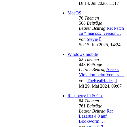
Beitrag
Di 14. Jul 2026, 11:17
MacOS
76
Themen
568
Beiträge
Letzter Beitrag
Re: Patch
zu "-macosx_version…
Neuester
von
Stevie
Beitrag
So 15. Jun 2025, 14:24
Windows mobile
62
Themen
448
Beiträge
Letzter Beitrag
Access
Violation beim Verlass…
Neues
von
TheRealHades
Beitr
Mi 29. Mai 2024, 09:07
Raspberry Pi & Co.
64
Themen
761
Beiträge
Letzter Beitrag
Re:
Lazarus 4.0 auf
Bookworm …
Neuester