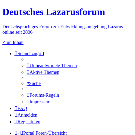
Deutsches Lazarusforum
Deutschsprachiges Forum zur Entwicklungsumgebung Lazarus
online seit 2006
Zum Inhalt
Schnellzugriff
Unbeantwortete Themen
Aktive Themen
Suche
Forums-Regeln
Impressum
FAQ
Anmelden
Registrieren
·
Portal
Foren-Übersicht