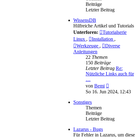
Beiträge
Letzter Beitrag
WissensDB
Hilfreiche Artikel und Tutorials
Unterforen:
Tutorialserie
Linux
,
Installation
,
Werkzeuge
,
Diverse
Anleitungen
22
Themen
150
Beiträge
Letzter Beitrag
Re:
Nützliche Links auch für
…
Neuester
von
Bemi
Beitrag
So 16. Jun 2024, 12:43
Sonstiges
Themen
Beiträge
Letzter Beitrag
Lazarus - Bugs
Für Fehler in Lazarus, um diese