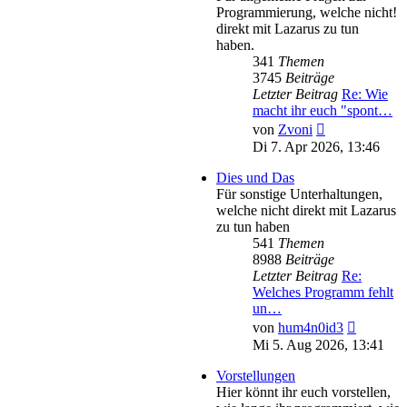
Programmierung, welche nicht!
direkt mit Lazarus zu tun
haben.
341
Themen
3745
Beiträge
Letzter Beitrag
Re: Wie
macht ihr euch "spont…
Neuester
von
Zvoni
Beitrag
Di 7. Apr 2026, 13:46
Dies und Das
Für sonstige Unterhaltungen,
welche nicht direkt mit Lazarus
zu tun haben
541
Themen
8988
Beiträge
Letzter Beitrag
Re:
Welches Programm fehlt
un…
Neuester
von
hum4n0id3
Beitrag
Mi 5. Aug 2026, 13:41
Vorstellungen
Hier könnt ihr euch vorstellen,