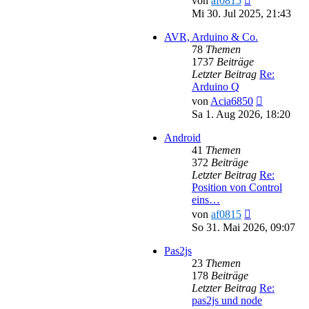
von
af0815
Beitrag
Mi 30. Jul 2025, 21:43
AVR, Arduino & Co.
78
Themen
1737
Beiträge
Letzter Beitrag
Re:
Arduino Q
Neuester
von
Acia6850
Beitrag
Sa 1. Aug 2026, 18:20
Android
41
Themen
372
Beiträge
Letzter Beitrag
Re:
Position von Control
eins…
Neuester
von
af0815
Beitrag
So 31. Mai 2026, 09:07
Pas2js
23
Themen
178
Beiträge
Letzter Beitrag
Re:
pas2js und node