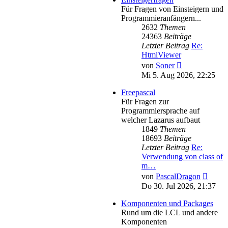
Für Fragen von Einsteigern und
Programmieranfängern...
2632
Themen
24363
Beiträge
Letzter Beitrag
Re:
HtmlViewer
Neuester
von
Soner
Beitrag
Mi 5. Aug 2026, 22:25
Freepascal
Für Fragen zur
Programmiersprache auf
welcher Lazarus aufbaut
1849
Themen
18693
Beiträge
Letzter Beitrag
Re:
Verwendung von class of
m…
Neues
von
PascalDragon
Beitra
Do 30. Jul 2026, 21:37
Komponenten und Packages
Rund um die LCL und andere
Komponenten