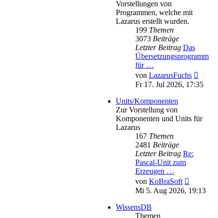
Vorstellungen von
Programmen, welche mit
Lazarus erstellt wurden.
199
Themen
3073
Beiträge
Letzter Beitrag
Das
Übersetzungsprogramm
für …
Neues
von
LazarusFuchs
Beitra
Fr 17. Jul 2026, 17:35
Units/Komponenten
Zur Vorstellung von
Komponenten und Units für
Lazarus
167
Themen
2481
Beiträge
Letzter Beitrag
Re:
Pascal-Unit zum
Erzeugen …
Neuester
von
KoBraSoft
Beitrag
Mi 5. Aug 2026, 19:13
WissensDB
Themen