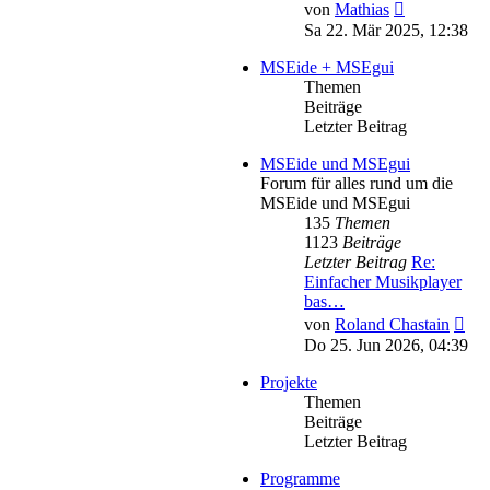
Neuester
von
Mathias
Beitrag
Sa 22. Mär 2025, 12:38
MSEide + MSEgui
Themen
Beiträge
Letzter Beitrag
MSEide und MSEgui
Forum für alles rund um die
MSEide und MSEgui
135
Themen
1123
Beiträge
Letzter Beitrag
Re:
Einfacher Musikplayer
bas…
Neu
von
Roland Chastain
Bei
Do 25. Jun 2026, 04:39
Projekte
Themen
Beiträge
Letzter Beitrag
Programme