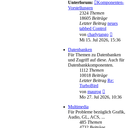
Unterforum:
Komponenten-
Vorstellungen
2324
Themen
18605
Beiträge
Letzter Beitrag
neues
tabbed Control
Neueste
von
charlytango
Beitrag
Mi 15. Jul 2026, 15:36
Datenbanken
Für Themen zu Datenbanken
und Zugriff auf diese. Auch für
Datenbankkomponenten.
1112
Themen
10018
Beiträge
Letzter Beitrag
Re:
TurboBird
Neuester
von
maurog
Beitrag
Mo 27. Jul 2026, 10:36
Multimedia
Für Probleme bezüglich Grafik,
Audio, GL, ACS, ...
485
Themen
4732
Beiträge