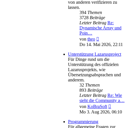
von anderen verifizieren zu
lassen.
394
Themen
3728
Beiträge
Letzter Beitrag
Re:
Dynamische Array und
Poin…
Neuester
von
theo
Beitrag
Do 14. Mai 2026, 22:11
Unterstützung Lazarusproject
Für Dinge rund um die
Unterstützung des offizielen
Lazarusprojekts, wie
Übersetzungsabsprachen und
anderem.
32
Themen
893
Beiträge
Letzter Beitrag
Re: Wie
sieht die Community a…
Neuester
von
KoBraSoft
Beitrag
Mo 3. Aug 2026, 06:10
Programmierung
Für allgemeine Fragen zur