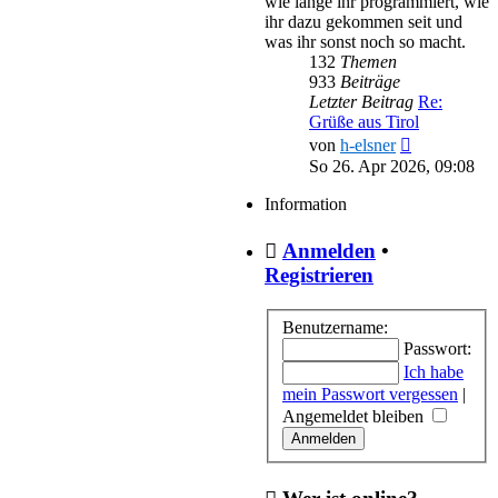
wie lange ihr programmiert, wie
ihr dazu gekommen seit und
was ihr sonst noch so macht.
132
Themen
933
Beiträge
Letzter Beitrag
Re:
Grüße aus Tirol
Neuester
von
h-elsner
Beitrag
So 26. Apr 2026, 09:08
Information
Anmelden
•
Registrieren
Benutzername:
Passwort:
Ich habe
mein Passwort vergessen
|
Angemeldet bleiben