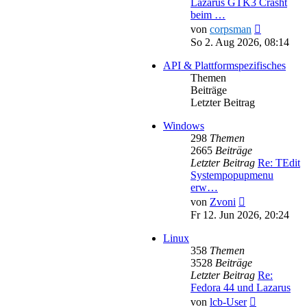
Lazarus GTK3 Crasht
beim …
Neuester
von
corpsman
Beitrag
So 2. Aug 2026, 08:14
API & Plattformspezifisches
Themen
Beiträge
Letzter Beitrag
Windows
298
Themen
2665
Beiträge
Letzter Beitrag
Re: TEdit
Systempopupmenu
erw…
Neuester
von
Zvoni
Beitrag
Fr 12. Jun 2026, 20:24
Linux
358
Themen
3528
Beiträge
Letzter Beitrag
Re:
Fedora 44 und Lazarus
Neuester
von
lcb-User