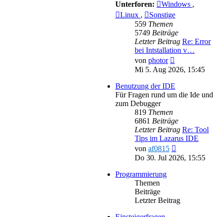
Unterforen:
Windows
,
Linux
,
Sonstige
559
Themen
5749
Beiträge
Letzter Beitrag
Re: Error
bei Intstallation v…
Neuester
von
photor
Beitrag
Mi 5. Aug 2026, 15:45
Benutzung der IDE
Für Fragen rund um die Ide und
zum Debugger
819
Themen
6861
Beiträge
Letzter Beitrag
Re: Tool
Tips im Lazarus IDE
Neuester
von
af0815
Beitrag
Do 30. Jul 2026, 15:55
Programmierung
Themen
Beiträge
Letzter Beitrag
Einsteigerfragen