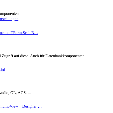
omponenten
rstellungen
eme mit TForm.ScaleB…
Zugriff auf diese. Auch für Datenbankkomponenten.
ird
Audio, GL, ACS, ...
humbView – Designer-…