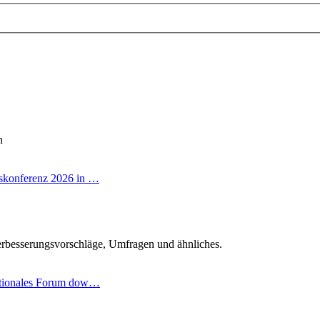
n
skonferenz 2026 in …
r
rbesserungsvorschläge, Umfragen und ähnliches.
ationales Forum dow…
ter
g