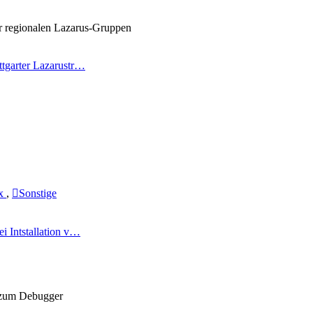
er regionalen Lazarus-Gruppen
ttgarter Lazarustr…
ux
,
Sonstige
ei Intstallation v…
 zum Debugger