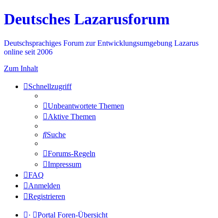
Deutsches Lazarusforum
Deutschsprachiges Forum zur Entwicklungsumgebung Lazarus
online seit 2006
Zum Inhalt
Schnellzugriff
Unbeantwortete Themen
Aktive Themen
Suche
Forums-Regeln
Impressum
FAQ
Anmelden
Registrieren
·
Portal
Foren-Übersicht