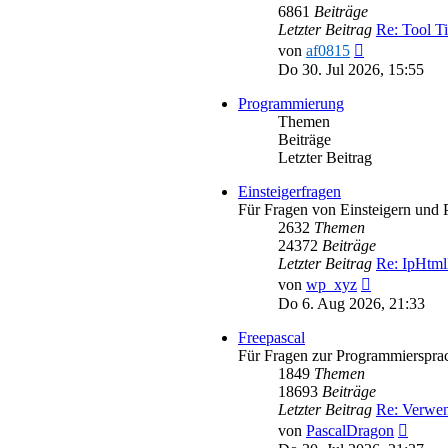
6861
Beiträge
Letzter Beitrag
Re: Tool T
Neuester
von
af0815
Beitrag
Do 30. Jul 2026, 15:55
Programmierung
Themen
Beiträge
Letzter Beitrag
Einsteigerfragen
Für Fragen von Einsteigern und 
2632
Themen
24372
Beiträge
Letzter Beitrag
Re: IpHtml
Neuester
von
wp_xyz
Beitrag
Do 6. Aug 2026, 21:33
Freepascal
Für Fragen zur Programmiersprac
1849
Themen
18693
Beiträge
Letzter Beitrag
Re: Verwe
Neues
von
PascalDragon
Beitra