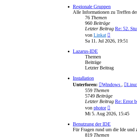
Regionale Gruppen
Alle Informationen zu Treffen d
76
Themen
960
Beiträge
Letzter Beitrag
Re: 52. Stu
Neuester
von
Linkat
Beitrag
Sa 11. Jul 2026, 19:51
Lazarus-IDE
Themen
Beiträge
Letzter Beitrag
Installation
Unterforen:
Windows
,
Lin
559
Themen
5749
Beiträge
Letzter Beitrag
Re: Error b
Neuester
von
photor
Beitrag
Mi 5. Aug 2026, 15:45
Benutzung der IDE
Für Fragen rund um die Ide und
819
Themen