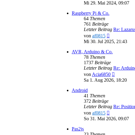
Beitr
Mi 29. Mai 2024, 09:07
Raspberry Pi & Co.
64
Themen
761
Beiträge
Letzter Beitrag
Re: Lazar
Neuester
von
af0815
Beitrag
Mi 30. Jul 2025, 21:43
AVR, Arduino & Co.
78
Themen
1737
Beiträge
Letzter Beitrag
Re: Ardui
Neuester
von
Acia6850
Beitrag
Sa 1. Aug 2026, 18:20
Android
41
Themen
372
Beiträge
Letzter Beitrag
Re: Positi
Neuester
von
af0815
Beitrag
So 31. Mai 2026, 09:07
Pas2js
23
Themen