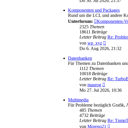
Do 30. Jul 2026, 21:37
Komponenten und Packages
Rund um die LCL und andere K
Unterforum:
Komponenten-Vo
2325
Themen
18611
Beiträge
Letzter Beitrag
Re: Probl
Neuester
von
wp_xyz
Beitrag
Do 6. Aug 2026, 21:32
Datenbanken
Für Themen zu Datenbanken und 
1112
Themen
10018
Beiträge
Letzter Beitrag
Re: TurboB
Neuester
von
maurog
Beitrag
Mo 27. Jul 2026, 10:36
Multimedia
Für Probleme bezüglich Grafik, 
485
Themen
4732
Beiträge
Letzter Beitrag
Re: TnmpT
Neuester
von
Moreno21