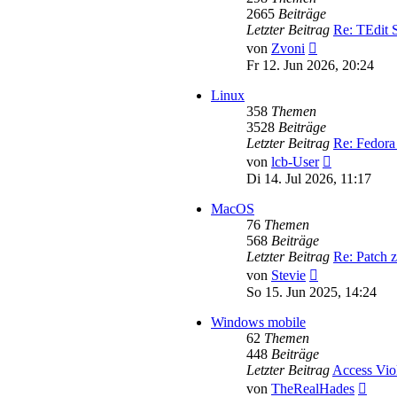
2665
Beiträge
Letzter Beitrag
Re: TEdit
Neuester
von
Zvoni
Beitrag
Fr 12. Jun 2026, 20:24
Linux
358
Themen
3528
Beiträge
Letzter Beitrag
Re: Fedora
Neuester
von
lcb-User
Beitrag
Di 14. Jul 2026, 11:17
MacOS
76
Themen
568
Beiträge
Letzter Beitrag
Re: Patch 
Neuester
von
Stevie
Beitrag
So 15. Jun 2025, 14:24
Windows mobile
62
Themen
448
Beiträge
Letzter Beitrag
Access Vio
Neues
von
TheRealHades