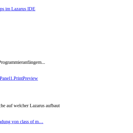
ips im Lazarus IDE
Programmieranfängern...
Panel1.PrintPreview
he auf welcher Lazarus aufbaut
ndung von class of m…
ter
g