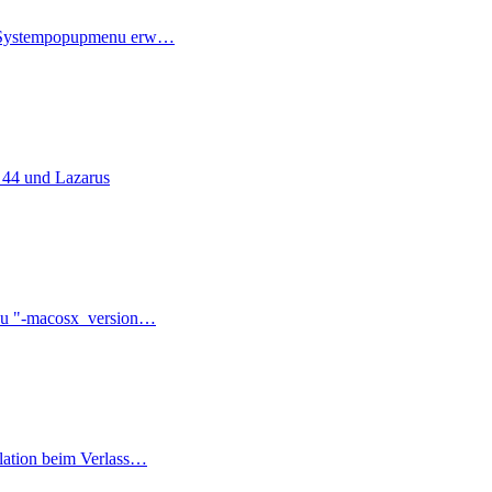
 Systempopupmenu erw…
 44 und Lazarus
zu "-macosx_version…
lation beim Verlass…
ter