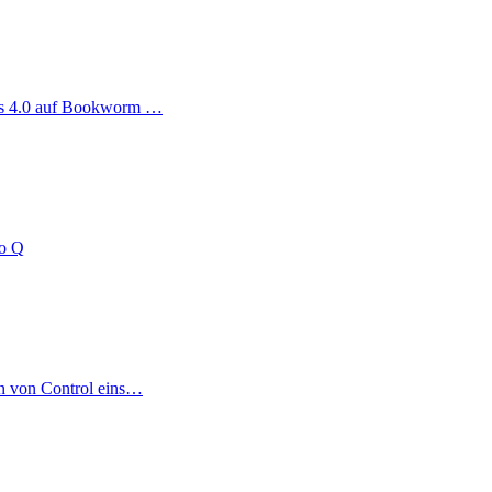
ag
us 4.0 auf Bookworm …
no Q
on von Control eins…