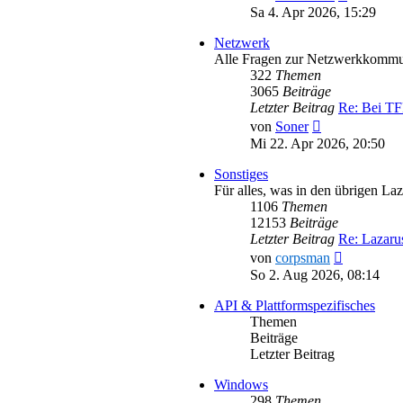
Beitrag
Sa 4. Apr 2026, 15:29
Netzwerk
Alle Fragen zur Netzwerkkommu
322
Themen
3065
Beiträge
Letzter Beitrag
Re: Bei T
Neuester
von
Soner
Beitrag
Mi 22. Apr 2026, 20:50
Sonstiges
Für alles, was in den übrigen La
1106
Themen
12153
Beiträge
Letzter Beitrag
Re: Lazar
Neuester
von
corpsman
Beitrag
So 2. Aug 2026, 08:14
API & Plattformspezifisches
Themen
Beiträge
Letzter Beitrag
Windows
298
Themen