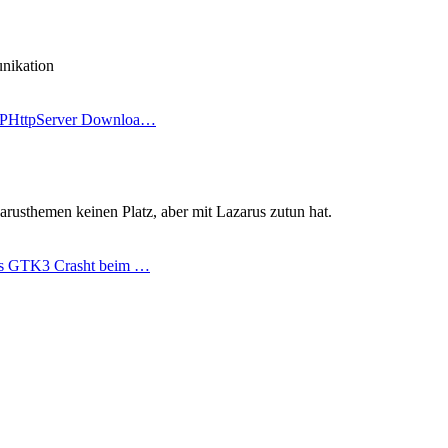
nikation
FPHttpServer Downloa…
zarusthemen keinen Platz, aber mit Lazarus zutun hat.
us GTK3 Crasht beim …