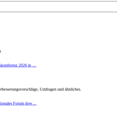
n
skonferenz 2026 in …
r
rbesserungsvorschläge, Umfragen und ähnliches.
ationales Forum dow…
ter
g