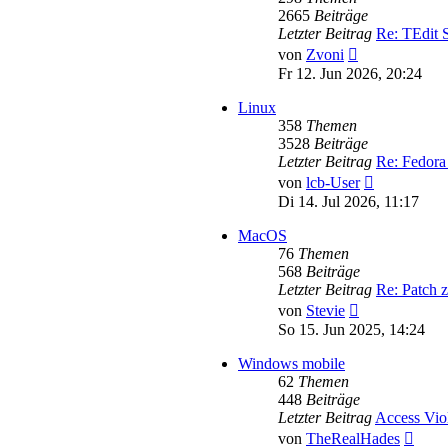
2665
Beiträge
Letzter Beitrag
Re: TEdit
Neuester
von
Zvoni
Beitrag
Fr 12. Jun 2026, 20:24
Linux
358
Themen
3528
Beiträge
Letzter Beitrag
Re: Fedora
Neuester
von
lcb-User
Beitrag
Di 14. Jul 2026, 11:17
MacOS
76
Themen
568
Beiträge
Letzter Beitrag
Re: Patch 
Neuester
von
Stevie
Beitrag
So 15. Jun 2025, 14:24
Windows mobile
62
Themen
448
Beiträge
Letzter Beitrag
Access Vio
Neues
von
TheRealHades