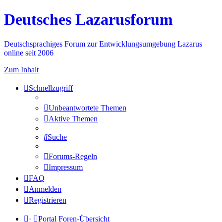
Deutsches Lazarusforum
Deutschsprachiges Forum zur Entwicklungsumgebung Lazarus
online seit 2006
Zum Inhalt
Schnellzugriff
Unbeantwortete Themen
Aktive Themen
Suche
Forums-Regeln
Impressum
FAQ
Anmelden
Registrieren
·
Portal
Foren-Übersicht