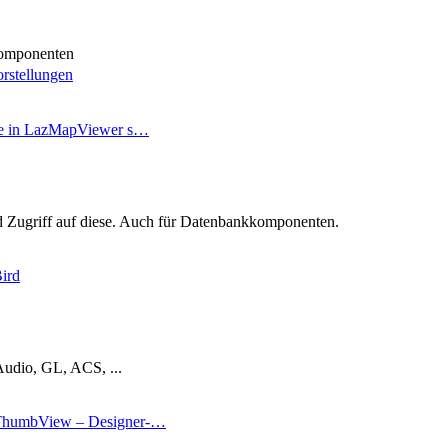
omponenten
rstellungen
se in LazMapViewer s…
Zugriff auf diese. Auch für Datenbankkomponenten.
ird
Audio, GL, ACS, ...
humbView – Designer-…