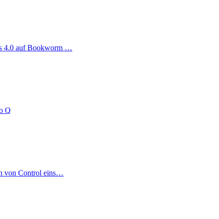
ag
us 4.0 auf Bookworm …
no Q
on von Control eins…