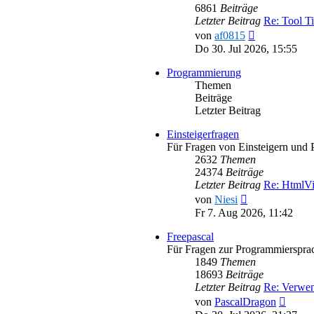
6861
Beiträge
Letzter Beitrag
Re: Tool T
Neuester
von
af0815
Beitrag
Do 30. Jul 2026, 15:55
Programmierung
Themen
Beiträge
Letzter Beitrag
Einsteigerfragen
Für Fragen von Einsteigern und 
2632
Themen
24374
Beiträge
Letzter Beitrag
Re: HtmlV
Neuester
von
Niesi
Beitrag
Fr 7. Aug 2026, 11:42
Freepascal
Für Fragen zur Programmiersprac
1849
Themen
18693
Beiträge
Letzter Beitrag
Re: Verwe
Neues
von
PascalDragon
Beitra