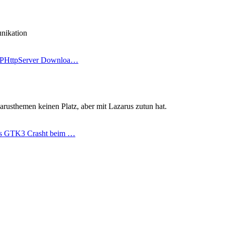
nikation
FPHttpServer Downloa…
zarusthemen keinen Platz, aber mit Lazarus zutun hat.
us GTK3 Crasht beim …