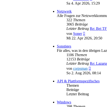
Beitrag
Sa 4. Apr 2026, 15:29
Netzwerk
Alle Fragen zur Netzwerkkommu
322
Themen
3065
Beiträge
Letzter Beitrag
Re: Bei T
Neuester
von
Soner
Beitrag
Mi 22. Apr 2026, 20:50
Sonstiges
Für alles, was in den übrigen La
1106
Themen
12153
Beiträge
Letzter Beitrag
Re: Lazar
Neuester
von
corpsman
Beitrag
So 2. Aug 2026, 08:14
API & Plattformspezifisches
Themen
Beiträge
Letzter Beitrag
Windows
298
Themen