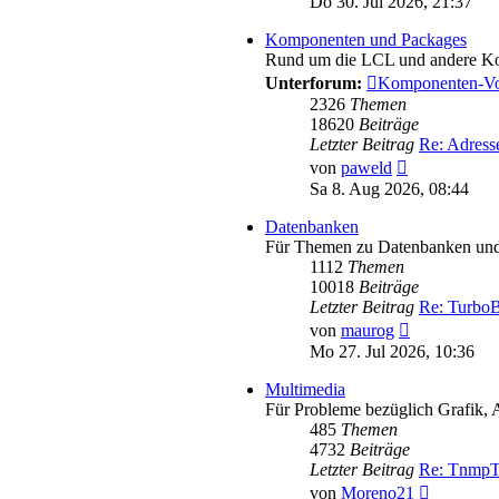
Do 30. Jul 2026, 21:37
Komponenten und Packages
Rund um die LCL und andere K
Unterforum:
Komponenten-Vo
2326
Themen
18620
Beiträge
Letzter Beitrag
Re: Adres
Neuester
von
paweld
Beitrag
Sa 8. Aug 2026, 08:44
Datenbanken
Für Themen zu Datenbanken und 
1112
Themen
10018
Beiträge
Letzter Beitrag
Re: TurboB
Neuester
von
maurog
Beitrag
Mo 27. Jul 2026, 10:36
Multimedia
Für Probleme bezüglich Grafik, 
485
Themen
4732
Beiträge
Letzter Beitrag
Re: TnmpT
Neuester
von
Moreno21