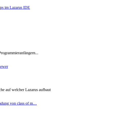
ips im Lazarus IDE
Programmieranfängern...
iewer
he auf welcher Lazarus aufbaut
ndung von class of m…
ter
g