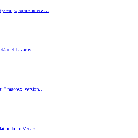
 Systempopupmenu erw…
 44 und Lazarus
zu "-macosx_version…
lation beim Verlass…
ter