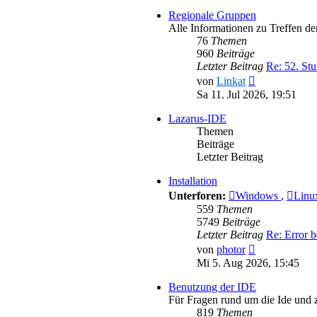
Regionale Gruppen
Alle Informationen zu Treffen d
76
Themen
960
Beiträge
Letzter Beitrag
Re: 52. Stu
Neuester
von
Linkat
Beitrag
Sa 11. Jul 2026, 19:51
Lazarus-IDE
Themen
Beiträge
Letzter Beitrag
Installation
Unterforen:
Windows
,
Lin
559
Themen
5749
Beiträge
Letzter Beitrag
Re: Error b
Neuester
von
photor
Beitrag
Mi 5. Aug 2026, 15:45
Benutzung der IDE
Für Fragen rund um die Ide und
819
Themen