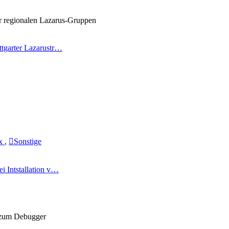
er regionalen Lazarus-Gruppen
ttgarter Lazarustr…
ux
,
Sonstige
ei Intstallation v…
 zum Debugger