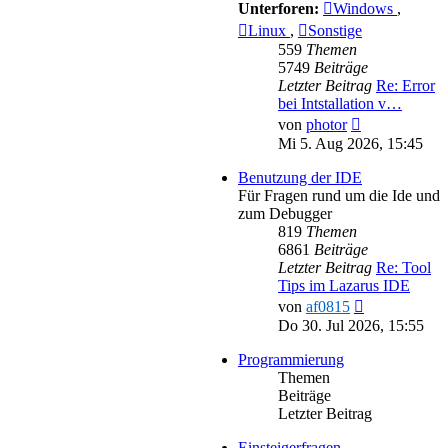
Unterforen:
Windows
,
Linux
,
Sonstige
559
Themen
5749
Beiträge
Letzter Beitrag
Re: Error
bei Intstallation v…
Neuester
von
photor
Beitrag
Mi 5. Aug 2026, 15:45
Benutzung der IDE
Für Fragen rund um die Ide und
zum Debugger
819
Themen
6861
Beiträge
Letzter Beitrag
Re: Tool
Tips im Lazarus IDE
Neuester
von
af0815
Beitrag
Do 30. Jul 2026, 15:55
Programmierung
Themen
Beiträge
Letzter Beitrag
Einsteigerfragen