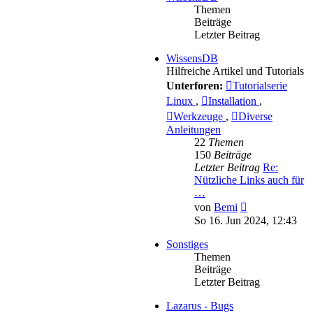
Themen
Beiträge
Letzter Beitrag
WissensDB
Hilfreiche Artikel und Tutorials
Unterforen:
Tutorialserie
Linux
,
Installation
,
Werkzeuge
,
Diverse
Anleitungen
22
Themen
150
Beiträge
Letzter Beitrag
Re:
Nützliche Links auch für
…
Neuester
von
Bemi
Beitrag
So 16. Jun 2024, 12:43
Sonstiges
Themen
Beiträge
Letzter Beitrag
Lazarus - Bugs