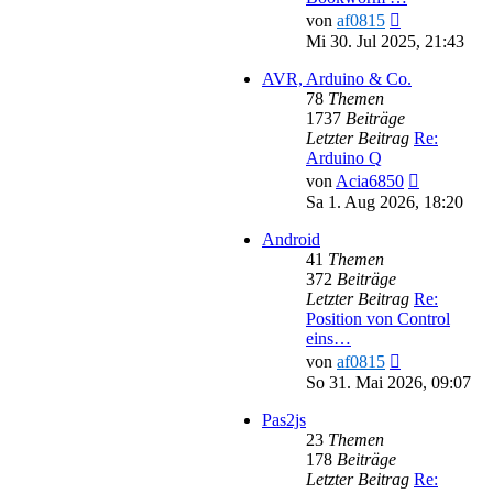
Neuester
von
af0815
Beitrag
Mi 30. Jul 2025, 21:43
AVR, Arduino & Co.
78
Themen
1737
Beiträge
Letzter Beitrag
Re:
Arduino Q
Neuester
von
Acia6850
Beitrag
Sa 1. Aug 2026, 18:20
Android
41
Themen
372
Beiträge
Letzter Beitrag
Re:
Position von Control
eins…
Neuester
von
af0815
Beitrag
So 31. Mai 2026, 09:07
Pas2js
23
Themen
178
Beiträge
Letzter Beitrag
Re: