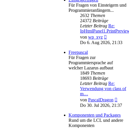
Für Fragen von Einsteigern und
Programmieranfängern...
2632
Themen
24372
Beiträge
Letzter Beitrag
Re:
IpHtmlPanel1.PrintPrevie
Neuester
von
wp_xyz
Beitrag
Do 6. Aug 2026, 21:33
Freepascal
Für Fragen zur
Programmiersprache auf
welcher Lazarus aufbaut
1849
Themen
18693
Beiträge
Letzter Beitrag
Re:
Verwendung von class of
m…
Neues
von
PascalDragon
Beitra
Do 30. Jul 2026, 21:37
Komponenten und Packages
Rund um die LCL und andere
Komponenten