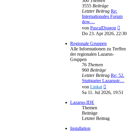
300
Themen
3555
Beiträge
Letzter Beitrag
Re:
Internationales Forum
dow…
Neues
von
PascalDragon
Beitra
Do 23. Apr 2026, 22:30
Regionale Gruppen
Alle Informationen zu Treffen
der regionalen Lazarus-
Gruppen
76
Themen
960
Beiträge
Letzter Beitrag
Re: 52.
Stuttgarter Lazarustr…
Neuester
von
Linkat
Beitrag
Sa 11. Jul 2026, 19:51
Lazarus-IDE
Themen
Beiträge
Letzter Beitrag
Installation