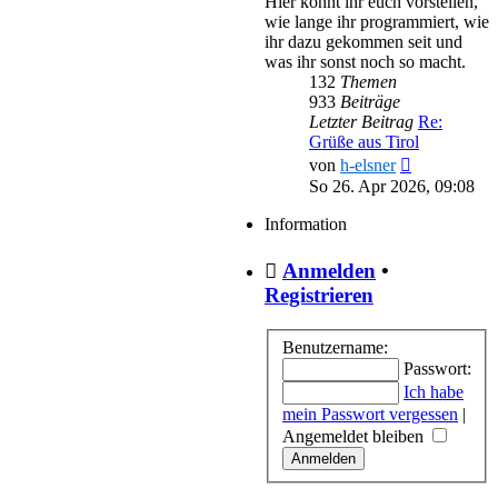
Hier könnt ihr euch vorstellen,
wie lange ihr programmiert, wie
ihr dazu gekommen seit und
was ihr sonst noch so macht.
132
Themen
933
Beiträge
Letzter Beitrag
Re:
Grüße aus Tirol
Neuester
von
h-elsner
Beitrag
So 26. Apr 2026, 09:08
Information
Anmelden
•
Registrieren
Benutzername:
Passwort:
Ich habe
mein Passwort vergessen
|
Angemeldet bleiben