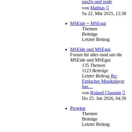
pas2js und node
Neuester
von
Mathias
Beitrag
Sa 22. Mär 2025, 12:38
MSEide + MSEgui
Themen
Beiträge
Letzter Beitrag
MSEide und MSEgui
Forum für alles rund um die
MSEide und MSEgui
135
Themen
1123
Beiträge
Letzter Beitrag
Re:
Einfacher Musikplayer
bas…
Neu
von
Roland Chastain
Bei
Do 25. Jun 2026, 04:39
Projekte
Themen
Beiträge
Letzter Beitrag