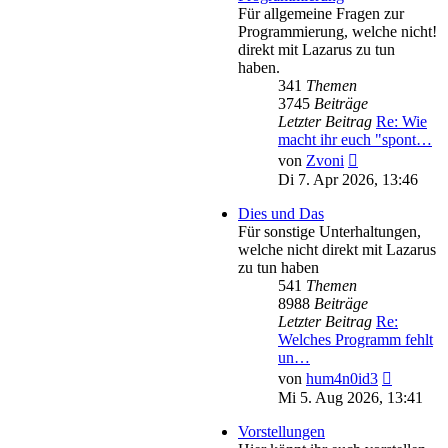
Für allgemeine Fragen zur
Programmierung, welche nicht!
direkt mit Lazarus zu tun
haben.
341
Themen
3745
Beiträge
Letzter Beitrag
Re: Wie
macht ihr euch "spont…
Neuester
von
Zvoni
Beitrag
Di 7. Apr 2026, 13:46
Dies und Das
Für sonstige Unterhaltungen,
welche nicht direkt mit Lazarus
zu tun haben
541
Themen
8988
Beiträge
Letzter Beitrag
Re:
Welches Programm fehlt
un…
Neuester
von
hum4n0id3
Beitrag
Mi 5. Aug 2026, 13:41
Vorstellungen