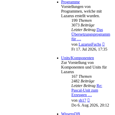
Programme
Vorstellungen von
Programmen, welche mit
Lazarus erstellt wurden.
199
Themen
3073
Beiträge
Letzter Beitrag
Das
Übersetzungsprogramm
für …
Neues
von
LazarusFuchs
Beitra
Fr 17. Jul 2026, 17:35
Units/Komponenten
Zur Vorstellung von
Komponenten und Units für
Lazarus
167
Themen
2482
Beiträge
Letzter Beitrag
Re:
Pascal-Unit zum
Erzeugen …
Neuester
von
sh17
Beitrag
Do 6. Aug 2026, 20:12
WissensDB