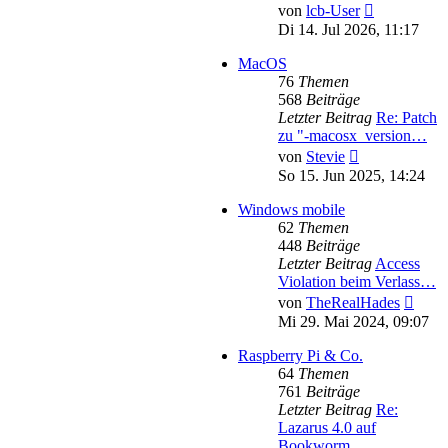
Neuester
von
lcb-User
Beitrag
Di 14. Jul 2026, 11:17
MacOS
76
Themen
568
Beiträge
Letzter Beitrag
Re: Patch
zu "-macosx_version…
Neuester
von
Stevie
Beitrag
So 15. Jun 2025, 14:24
Windows mobile
62
Themen
448
Beiträge
Letzter Beitrag
Access
Violation beim Verlass…
Neues
von
TheRealHades
Beitr
Mi 29. Mai 2024, 09:07
Raspberry Pi & Co.
64
Themen
761
Beiträge
Letzter Beitrag
Re:
Lazarus 4.0 auf
Bookworm …