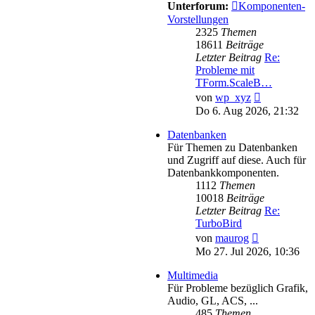
Unterforum:
Komponenten-
Vorstellungen
2325
Themen
18611
Beiträge
Letzter Beitrag
Re:
Probleme mit
TForm.ScaleB…
Neuester
von
wp_xyz
Beitrag
Do 6. Aug 2026, 21:32
Datenbanken
Für Themen zu Datenbanken
und Zugriff auf diese. Auch für
Datenbankkomponenten.
1112
Themen
10018
Beiträge
Letzter Beitrag
Re:
TurboBird
Neuester
von
maurog
Beitrag
Mo 27. Jul 2026, 10:36
Multimedia
Für Probleme bezüglich Grafik,
Audio, GL, ACS, ...
485
Themen