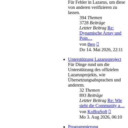
Für Fehler in Lazarus, um diese
von anderen verifizieren zu
lassen.
394
Themen
3728
Beiträge
Letzter Beitrag
Re:
Dynamische Array und
Poin…
Neuester
von
theo
Beitrag
Do 14. Mai 2026, 22:11
Unterstützung Lazarusproject
Für Dinge rund um die
Unterstützung des offizielen
Lazarusprojekts, wie
Übersetzungsabsprachen und
anderem.
32
Themen
893
Beiträge
Letzter Beitrag
Re: Wie
sieht die Community a…
Neuester
von
KoBraSoft
Beitrag
Mo 3. Aug 2026, 06:10
Programmierung