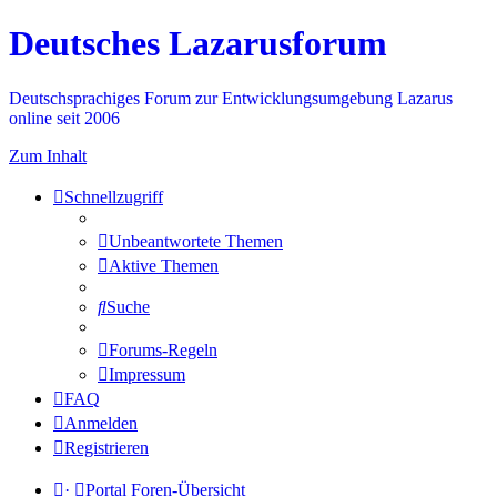
Deutsches Lazarusforum
Deutschsprachiges Forum zur Entwicklungsumgebung Lazarus
online seit 2006
Zum Inhalt
Schnellzugriff
Unbeantwortete Themen
Aktive Themen
Suche
Forums-Regeln
Impressum
FAQ
Anmelden
Registrieren
·
Portal
Foren-Übersicht