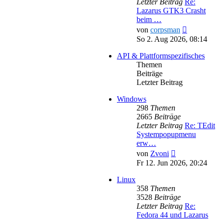
Letzter Beitrag
Re:
Lazarus GTK3 Crasht
beim …
Neuester
von
corpsman
Beitrag
So 2. Aug 2026, 08:14
API & Plattformspezifisches
Themen
Beiträge
Letzter Beitrag
Windows
298
Themen
2665
Beiträge
Letzter Beitrag
Re: TEdit
Systempopupmenu
erw…
Neuester
von
Zvoni
Beitrag
Fr 12. Jun 2026, 20:24
Linux
358
Themen
3528
Beiträge
Letzter Beitrag
Re:
Fedora 44 und Lazarus