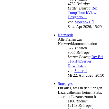
4732
Beiträge
Letzter Beitrag
Re:
TnmpThumbView –
Designer-…
Neuester
von
Moreno21
Beitrag
Sa 4. Apr 2026, 15:29
Netzwerk
Alle Fragen zur
Netzwerkkommunikation
322
Themen
3065
Beiträge
Letzter Beitrag
Re: Bei
TFPHttpServer
Downloa…
Neuester
von
Soner
Beitrag
Mi 22. Apr 2026, 20:50
Sonstiges
Für alles, was in den übrigen
Lazarusthemen keinen Platz,
aber mit Lazarus zutun hat.
1106
Themen
12153
Beiträge