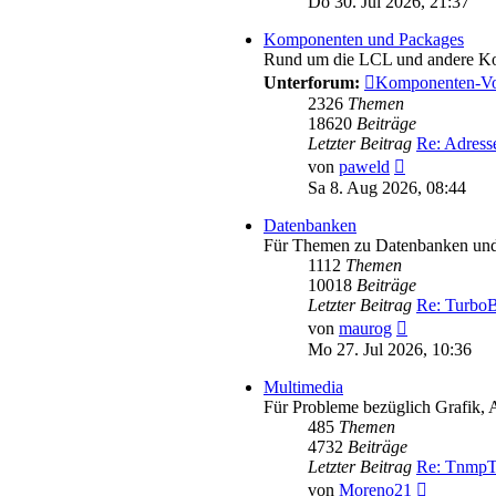
Do 30. Jul 2026, 21:37
Komponenten und Packages
Rund um die LCL und andere K
Unterforum:
Komponenten-Vo
2326
Themen
18620
Beiträge
Letzter Beitrag
Re: Adres
Neuester
von
paweld
Beitrag
Sa 8. Aug 2026, 08:44
Datenbanken
Für Themen zu Datenbanken und 
1112
Themen
10018
Beiträge
Letzter Beitrag
Re: TurboB
Neuester
von
maurog
Beitrag
Mo 27. Jul 2026, 10:36
Multimedia
Für Probleme bezüglich Grafik, 
485
Themen
4732
Beiträge
Letzter Beitrag
Re: TnmpT
Neuester
von
Moreno21