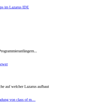
ips im Lazarus IDE
Programmieranfängern...
iewer
he auf welcher Lazarus aufbaut
ndung von class of m…
ter
g