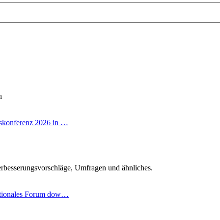
n
skonferenz 2026 in …
r
rbesserungsvorschläge, Umfragen und ähnliches.
ationales Forum dow…
ter
g