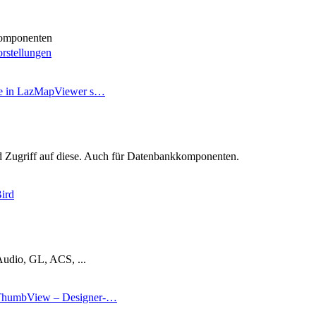
omponenten
rstellungen
se in LazMapViewer s…
Zugriff auf diese. Auch für Datenbankkomponenten.
ird
Audio, GL, ACS, ...
humbView – Designer-…