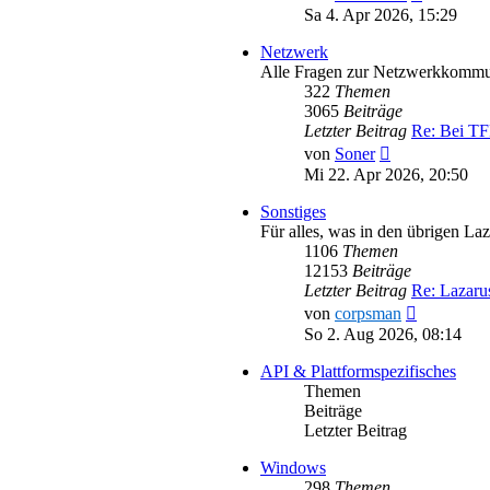
Beitrag
Sa 4. Apr 2026, 15:29
Netzwerk
Alle Fragen zur Netzwerkkommu
322
Themen
3065
Beiträge
Letzter Beitrag
Re: Bei T
Neuester
von
Soner
Beitrag
Mi 22. Apr 2026, 20:50
Sonstiges
Für alles, was in den übrigen La
1106
Themen
12153
Beiträge
Letzter Beitrag
Re: Lazar
Neuester
von
corpsman
Beitrag
So 2. Aug 2026, 08:14
API & Plattformspezifisches
Themen
Beiträge
Letzter Beitrag
Windows
298
Themen