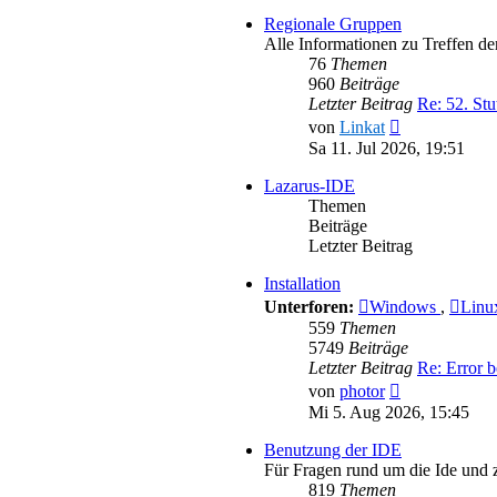
Regionale Gruppen
Alle Informationen zu Treffen d
76
Themen
960
Beiträge
Letzter Beitrag
Re: 52. Stu
Neuester
von
Linkat
Beitrag
Sa 11. Jul 2026, 19:51
Lazarus-IDE
Themen
Beiträge
Letzter Beitrag
Installation
Unterforen:
Windows
,
Lin
559
Themen
5749
Beiträge
Letzter Beitrag
Re: Error b
Neuester
von
photor
Beitrag
Mi 5. Aug 2026, 15:45
Benutzung der IDE
Für Fragen rund um die Ide und
819
Themen