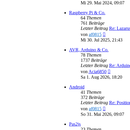
Beitr
Mi 29. Mai 2024, 09:07
Raspberry Pi & Co.
64
Themen
761
Beiträge
Letzter Beitrag
Re: Lazar
Neuester
von
af0815
Beitrag
Mi 30. Jul 2025, 21:43
AVR, Arduino & Co.
78
Themen
1737
Beiträge
Letzter Beitrag
Re: Ardui
Neuester
von
Acia6850
Beitrag
Sa 1. Aug 2026, 18:20
Android
41
Themen
372
Beiträge
Letzter Beitrag
Re: Positi
Neuester
von
af0815
Beitrag
So 31. Mai 2026, 09:07
Pas2js
23
Themen