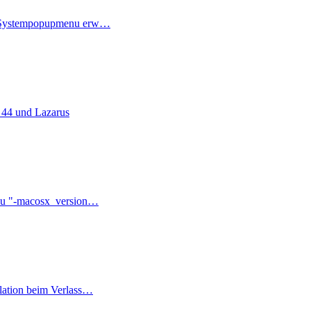
 Systempopupmenu erw…
 44 und Lazarus
zu "-macosx_version…
lation beim Verlass…
ter