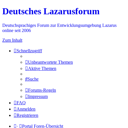
Deutsches Lazarusforum
Deutschsprachiges Forum zur Entwicklungsumgebung Lazarus
online seit 2006
Zum Inhalt
Schnellzugriff
Unbeantwortete Themen
Aktive Themen
Suche
Forums-Regeln
Impressum
FAQ
Anmelden
Registrieren
·
Portal
Foren-Übersicht