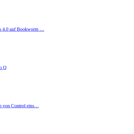
ag
us 4.0 auf Bookworm …
no Q
on von Control eins…