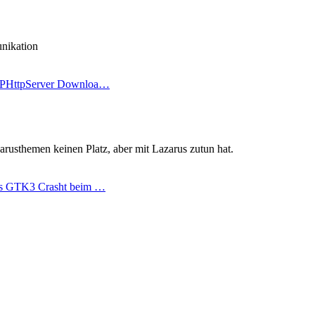
nikation
FPHttpServer Downloa…
zarusthemen keinen Platz, aber mit Lazarus zutun hat.
us GTK3 Crasht beim …