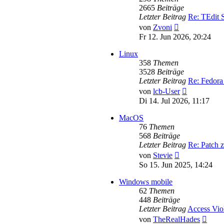
2665
Beiträge
Letzter Beitrag
Re: TEdit
Neuester
von
Zvoni
Beitrag
Fr 12. Jun 2026, 20:24
Linux
358
Themen
3528
Beiträge
Letzter Beitrag
Re: Fedora
Neuester
von
lcb-User
Beitrag
Di 14. Jul 2026, 11:17
MacOS
76
Themen
568
Beiträge
Letzter Beitrag
Re: Patch 
Neuester
von
Stevie
Beitrag
So 15. Jun 2025, 14:24
Windows mobile
62
Themen
448
Beiträge
Letzter Beitrag
Access Vio
Neues
von
TheRealHades