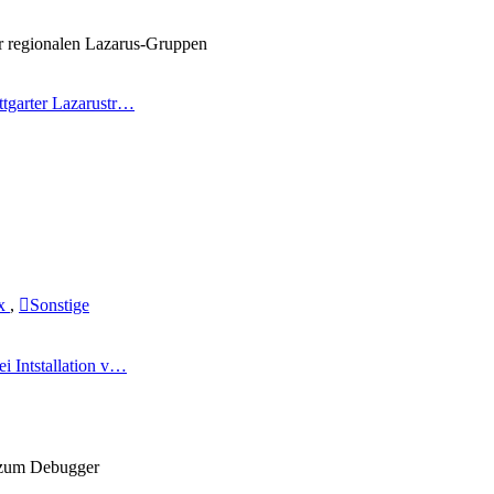
er regionalen Lazarus-Gruppen
ttgarter Lazarustr…
ux
,
Sonstige
ei Intstallation v…
 zum Debugger