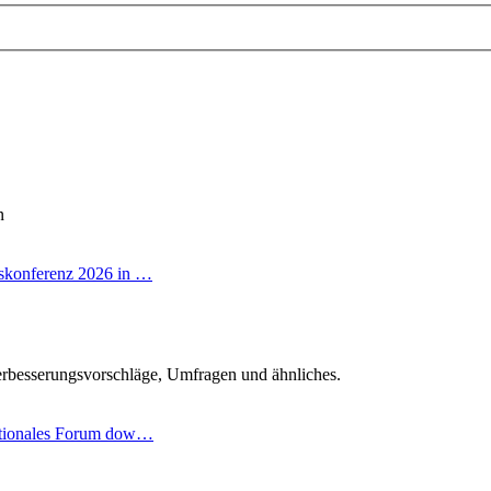
n
skonferenz 2026 in …
r
rbesserungsvorschläge, Umfragen und ähnliches.
ationales Forum dow…
ter
g