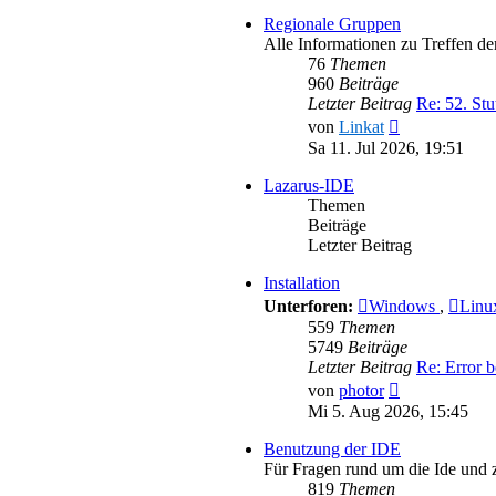
Regionale Gruppen
Alle Informationen zu Treffen d
76
Themen
960
Beiträge
Letzter Beitrag
Re: 52. Stu
Neuester
von
Linkat
Beitrag
Sa 11. Jul 2026, 19:51
Lazarus-IDE
Themen
Beiträge
Letzter Beitrag
Installation
Unterforen:
Windows
,
Lin
559
Themen
5749
Beiträge
Letzter Beitrag
Re: Error b
Neuester
von
photor
Beitrag
Mi 5. Aug 2026, 15:45
Benutzung der IDE
Für Fragen rund um die Ide und
819
Themen