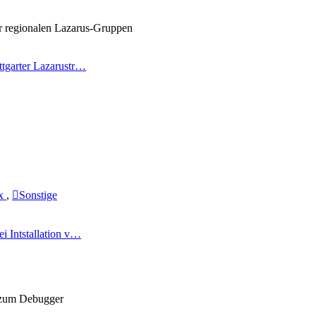
er regionalen Lazarus-Gruppen
ttgarter Lazarustr…
ux
,
Sonstige
ei Intstallation v…
 zum Debugger