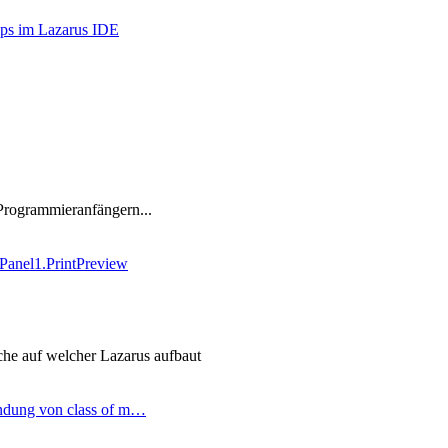
ips im Lazarus IDE
Programmieranfängern...
Panel1.PrintPreview
he auf welcher Lazarus aufbaut
ndung von class of m…
ter
g