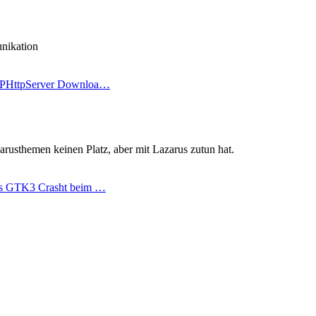
nikation
FPHttpServer Downloa…
zarusthemen keinen Platz, aber mit Lazarus zutun hat.
us GTK3 Crasht beim …