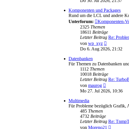
Do 30. Jul 2026, 21:37
Komponenten und Packages
Rund um die LCL und andere K
Unterforum:
Komponenten-Vo
2325
Themen
18611
Beiträge
Letzter Beitrag
Re: Probl
Neuester
von
wp_xyz
Beitrag
Do 6. Aug 2026, 21:32
Datenbanken
Für Themen zu Datenbanken und 
1112
Themen
10018
Beiträge
Letzter Beitrag
Re: TurboB
Neuester
von
maurog
Beitrag
Mo 27. Jul 2026, 10:36
Multimedia
Für Probleme bezüglich Grafik, 
485
Themen
4732
Beiträge
Letzter Beitrag
Re: TnmpT
Neuester
von
Moreno21