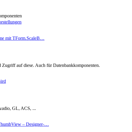
omponenten
rstellungen
eme mit TForm.ScaleB…
Zugriff auf diese. Auch für Datenbankkomponenten.
ird
Audio, GL, ACS, ...
humbView – Designer-…