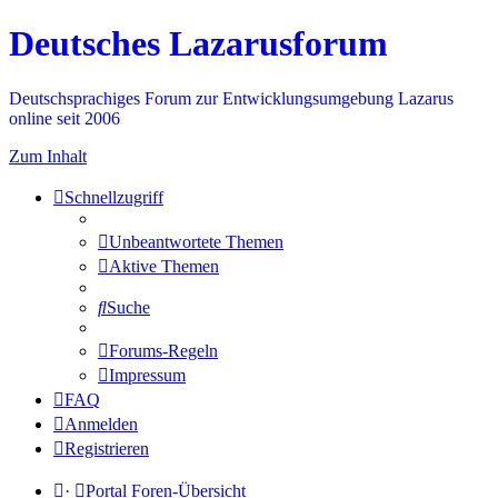
Deutsches Lazarusforum
Deutschsprachiges Forum zur Entwicklungsumgebung Lazarus
online seit 2006
Zum Inhalt
Schnellzugriff
Unbeantwortete Themen
Aktive Themen
Suche
Forums-Regeln
Impressum
FAQ
Anmelden
Registrieren
·
Portal
Foren-Übersicht