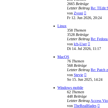
2665
Beiträge
Letzter Beitrag
Re: TEdit
Neuester
von
Zvoni
Beitrag
Fr 12. Jun 2026, 20:24
Linux
358
Themen
3528
Beiträge
Letzter Beitrag
Re: Fedora
Neuester
von
lcb-User
Beitrag
Di 14. Jul 2026, 11:17
MacOS
76
Themen
568
Beiträge
Letzter Beitrag
Re: Patch 
Neuester
von
Stevie
Beitrag
So 15. Jun 2025, 14:24
Windows mobile
62
Themen
448
Beiträge
Letzter Beitrag
Access Vio
Neues
von
TheRealHades