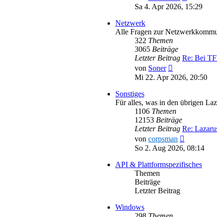
Beitrag
Sa 4. Apr 2026, 15:29
Netzwerk
Alle Fragen zur Netzwerkkommu
322
Themen
3065
Beiträge
Letzter Beitrag
Re: Bei T
Neuester
von
Soner
Beitrag
Mi 22. Apr 2026, 20:50
Sonstiges
Für alles, was in den übrigen La
1106
Themen
12153
Beiträge
Letzter Beitrag
Re: Lazar
Neuester
von
corpsman
Beitrag
So 2. Aug 2026, 08:14
API & Plattformspezifisches
Themen
Beiträge
Letzter Beitrag
Windows
298
Themen