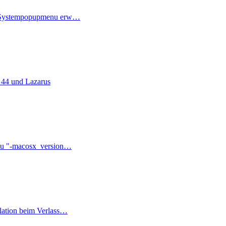
 Systempopupmenu erw…
 44 und Lazarus
zu "-macosx_version…
lation beim Verlass…
ter