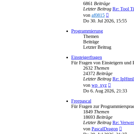
6861
Beiträge
Letzter Beitrag
Re: Tool T
Neuester
von
af0815
Beitrag
Do 30. Jul 2026, 15:55
Programmierung
Themen
Beiträge
Letzter Beitrag
Einsteigerfragen
Für Fragen von Einsteigern und 
2632
Themen
24372
Beiträge
Letzter Beitrag
Re: IpHtml
Neuester
von
wp_xyz
Beitrag
Do 6. Aug 2026, 21:33
Freepascal
Für Fragen zur Programmiersprac
1849
Themen
18693
Beiträge
Letzter Beitrag
Re: Verwe
Neues
von
PascalDragon
Beitra