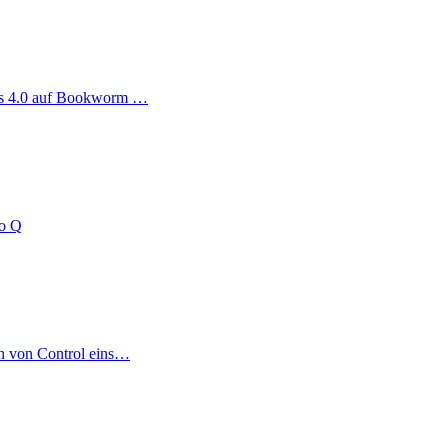
ag
us 4.0 auf Bookworm …
no Q
on von Control eins…