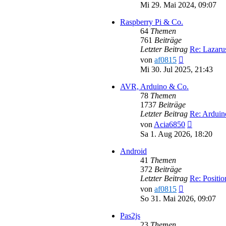
Beitr
Mi 29. Mai 2024, 09:07
Raspberry Pi & Co.
64
Themen
761
Beiträge
Letzter Beitrag
Re: Lazar
Neuester
von
af0815
Beitrag
Mi 30. Jul 2025, 21:43
AVR, Arduino & Co.
78
Themen
1737
Beiträge
Letzter Beitrag
Re: Ardui
Neuester
von
Acia6850
Beitrag
Sa 1. Aug 2026, 18:20
Android
41
Themen
372
Beiträge
Letzter Beitrag
Re: Positi
Neuester
von
af0815
Beitrag
So 31. Mai 2026, 09:07
Pas2js
23
Themen