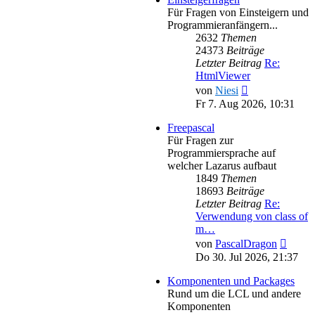
Für Fragen von Einsteigern und
Programmieranfängern...
2632
Themen
24373
Beiträge
Letzter Beitrag
Re:
HtmlViewer
Neuester
von
Niesi
Beitrag
Fr 7. Aug 2026, 10:31
Freepascal
Für Fragen zur
Programmiersprache auf
welcher Lazarus aufbaut
1849
Themen
18693
Beiträge
Letzter Beitrag
Re:
Verwendung von class of
m…
Neues
von
PascalDragon
Beitra
Do 30. Jul 2026, 21:37
Komponenten und Packages
Rund um die LCL und andere
Komponenten