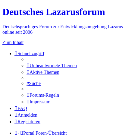
Deutsches Lazarusforum
Deutschsprachiges Forum zur Entwicklungsumgebung Lazarus
online seit 2006
Zum Inhalt
Schnellzugriff
Unbeantwortete Themen
Aktive Themen
Suche
Forums-Regeln
Impressum
FAQ
Anmelden
Registrieren
·
Portal
Foren-Übersicht