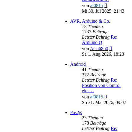
Neuester
von
af0815
Beitrag
Mi 30. Jul 2025, 21:43
AVR, Arduino & Co.
78
Themen
1737
Beiträge
Letzter Beitrag
Re:
Arduino Q
Neuester
von
Acia6850
Beitrag
Sa 1. Aug 2026, 18:20
Android
41
Themen
372
Beiträge
Letzter Beitrag
Re:
Position von Control
eins…
Neuester
von
af0815
Beitrag
So 31. Mai 2026, 09:07
Pas2js
23
Themen
178
Beiträge
Letzter Beitrag
Re: