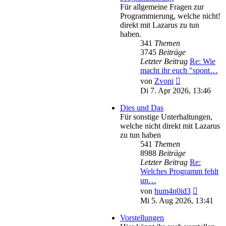
Für allgemeine Fragen zur
Programmierung, welche nicht!
direkt mit Lazarus zu tun
haben.
341
Themen
3745
Beiträge
Letzter Beitrag
Re: Wie
macht ihr euch "spont…
Neuester
von
Zvoni
Beitrag
Di 7. Apr 2026, 13:46
Dies und Das
Für sonstige Unterhaltungen,
welche nicht direkt mit Lazarus
zu tun haben
541
Themen
8988
Beiträge
Letzter Beitrag
Re:
Welches Programm fehlt
un…
Neuester
von
hum4n0id3
Beitrag
Mi 5. Aug 2026, 13:41
Vorstellungen