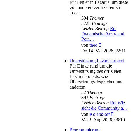
Für Fehler in Lazarus, um diese
von anderen verifizieren zu
lassen.
394
Themen
3728
Beiträge
Letzter Beitrag
Re:
Dynamische Array und
Poin…
Neuester
von
theo
Beitrag
Do 14. Mai 2026, 22:11
Unterstützung Lazarusproject
Für Dinge rund um die
Unterstützung des offizielen
Lazarusprojekts, wie
Übersetzungsabsprachen und
anderem.
32
Themen
893
Beiträge
Letzter Beitrag
Re: Wie
sieht die Community a…
Neuester
von
KoBraSoft
Beitrag
Mo 3. Aug 2026, 06:10
Programmierung