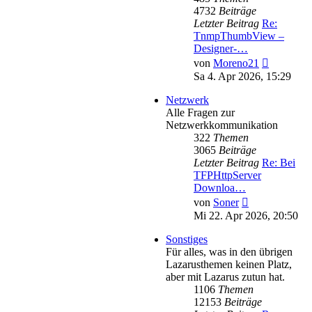
4732
Beiträge
Letzter Beitrag
Re:
TnmpThumbView –
Designer-…
Neuester
von
Moreno21
Beitrag
Sa 4. Apr 2026, 15:29
Netzwerk
Alle Fragen zur
Netzwerkkommunikation
322
Themen
3065
Beiträge
Letzter Beitrag
Re: Bei
TFPHttpServer
Downloa…
Neuester
von
Soner
Beitrag
Mi 22. Apr 2026, 20:50
Sonstiges
Für alles, was in den übrigen
Lazarusthemen keinen Platz,
aber mit Lazarus zutun hat.
1106
Themen
12153
Beiträge