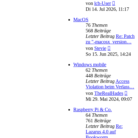
Neuester
von
lcb-User
Beitrag
Di 14. Jul 2026, 11:17
MacOS
76
Themen
568
Beiträge
Letzter Beitrag
Re: Patch
zu "-macosx_version…
Neuester
von
Stevie
Beitrag
So 15. Jun 2025, 14:24
Windows mobile
62
Themen
448
Beiträge
Letzter Beitrag
Access
Violation beim Verlass…
Neues
von
TheRealHades
Beitr
Mi 29. Mai 2024, 09:07
Raspberry Pi & Co.
64
Themen
761
Beiträge
Letzter Beitrag
Re:
Lazarus 4.0 auf
Bookworm …