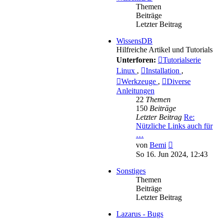
Themen
Beiträge
Letzter Beitrag
WissensDB
Hilfreiche Artikel und Tutorials
Unterforen:
Tutorialserie
Linux
,
Installation
,
Werkzeuge
,
Diverse
Anleitungen
22
Themen
150
Beiträge
Letzter Beitrag
Re:
Nützliche Links auch für
…
Neuester
von
Bemi
Beitrag
So 16. Jun 2024, 12:43
Sonstiges
Themen
Beiträge
Letzter Beitrag
Lazarus - Bugs