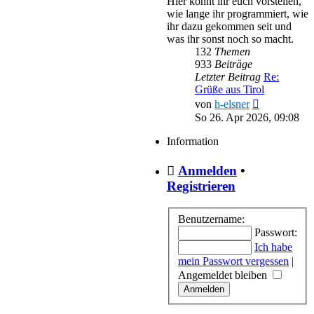
Hier könnt ihr euch vorstellen,
wie lange ihr programmiert, wie
ihr dazu gekommen seit und
was ihr sonst noch so macht.
132
Themen
933
Beiträge
Letzter Beitrag
Re:
Grüße aus Tirol
Neuester
von
h-elsner
Beitrag
So 26. Apr 2026, 09:08
Information
Anmelden
•
Registrieren
Benutzername:
Passwort:
Ich habe
mein Passwort vergessen
|
Angemeldet bleiben