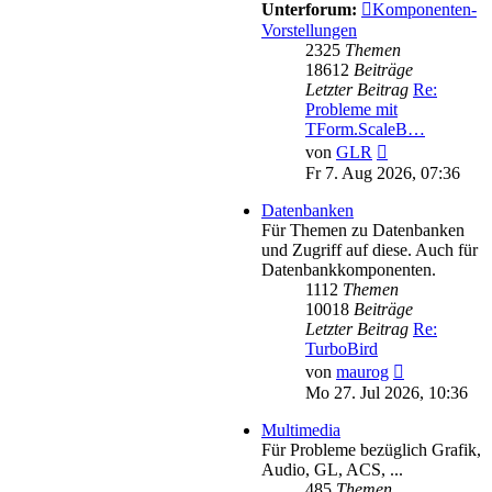
Unterforum:
Komponenten-
Vorstellungen
2325
Themen
18612
Beiträge
Letzter Beitrag
Re:
Probleme mit
TForm.ScaleB…
Neuester
von
GLR
Beitrag
Fr 7. Aug 2026, 07:36
Datenbanken
Für Themen zu Datenbanken
und Zugriff auf diese. Auch für
Datenbankkomponenten.
1112
Themen
10018
Beiträge
Letzter Beitrag
Re:
TurboBird
Neuester
von
maurog
Beitrag
Mo 27. Jul 2026, 10:36
Multimedia
Für Probleme bezüglich Grafik,
Audio, GL, ACS, ...
485
Themen