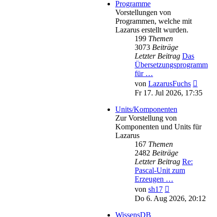
Programme
Vorstellungen von
Programmen, welche mit
Lazarus erstellt wurden.
199
Themen
3073
Beiträge
Letzter Beitrag
Das
Übersetzungsprogramm
für …
Neues
von
LazarusFuchs
Beitra
Fr 17. Jul 2026, 17:35
Units/Komponenten
Zur Vorstellung von
Komponenten und Units für
Lazarus
167
Themen
2482
Beiträge
Letzter Beitrag
Re:
Pascal-Unit zum
Erzeugen …
Neuester
von
sh17
Beitrag
Do 6. Aug 2026, 20:12
WissensDB