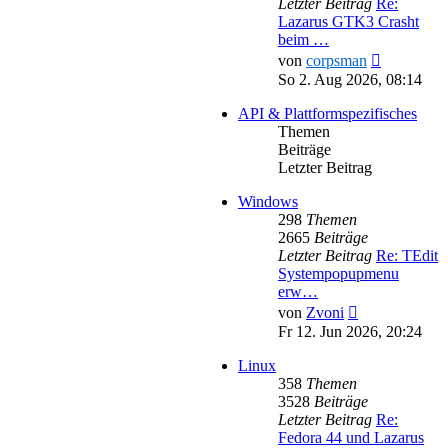
Letzter Beitrag
Re:
Lazarus GTK3 Crasht
beim …
Neuester
von
corpsman
Beitrag
So 2. Aug 2026, 08:14
API & Plattformspezifisches
Themen
Beiträge
Letzter Beitrag
Windows
298
Themen
2665
Beiträge
Letzter Beitrag
Re: TEdit
Systempopupmenu
erw…
Neuester
von
Zvoni
Beitrag
Fr 12. Jun 2026, 20:24
Linux
358
Themen
3528
Beiträge
Letzter Beitrag
Re:
Fedora 44 und Lazarus