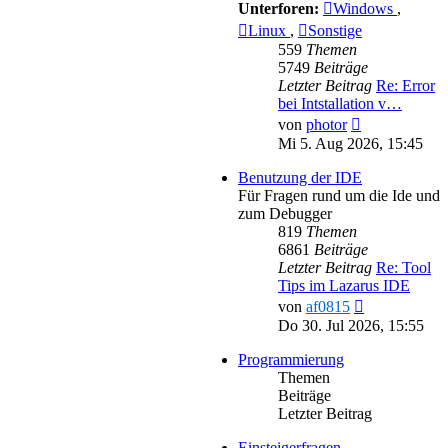
Unterforen:
Windows
,
Linux
,
Sonstige
559
Themen
5749
Beiträge
Letzter Beitrag
Re: Error
bei Intstallation v…
Neuester
von
photor
Beitrag
Mi 5. Aug 2026, 15:45
Benutzung der IDE
Für Fragen rund um die Ide und
zum Debugger
819
Themen
6861
Beiträge
Letzter Beitrag
Re: Tool
Tips im Lazarus IDE
Neuester
von
af0815
Beitrag
Do 30. Jul 2026, 15:55
Programmierung
Themen
Beiträge
Letzter Beitrag
Einsteigerfragen