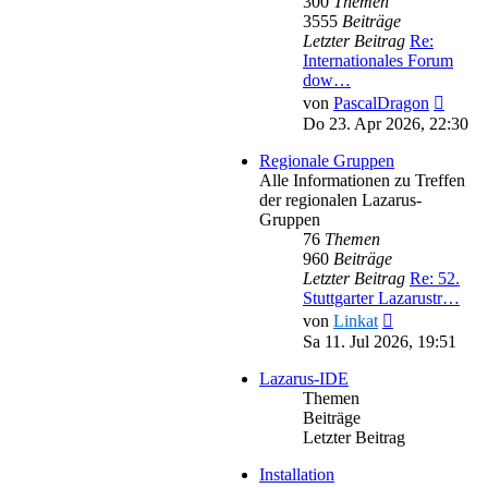
300
Themen
3555
Beiträge
Letzter Beitrag
Re:
Internationales Forum
dow…
Neues
von
PascalDragon
Beitra
Do 23. Apr 2026, 22:30
Regionale Gruppen
Alle Informationen zu Treffen
der regionalen Lazarus-
Gruppen
76
Themen
960
Beiträge
Letzter Beitrag
Re: 52.
Stuttgarter Lazarustr…
Neuester
von
Linkat
Beitrag
Sa 11. Jul 2026, 19:51
Lazarus-IDE
Themen
Beiträge
Letzter Beitrag
Installation