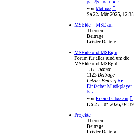
pas2js und node
Neuester
von
Mathias
Beitrag
Sa 22. Mär 2025, 12:38
MSEide + MSEgui
Themen
Beiträge
Letzter Beitrag
MSEide und MSEgui
Forum für alles rund um die
MSEide und MSEgui
135
Themen
1123
Beiträge
Letzter Beitrag
Re:
Einfacher Musikplayer
bas…
Neu
von
Roland Chastain
Bei
Do 25. Jun 2026, 04:39
Projekte
Themen
Beiträge
Letzter Beitrag